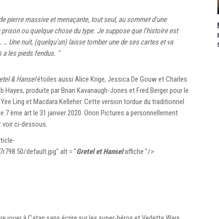
e de pierre massive et menaçante, tout seul, au sommet d'une
le prison ou quelque chose du type. Je suppose que l'histoire est
s. … Une nuit, (quelqu'un) laisse tomber une de ses cartes et va
s a les pieds fendus. "
etel & Hansel
étoiles aussi Alice Krige, Jessica De Gouw et Charles
ob Hayes, produite par Brian Kavanaugh-Jones et Fred Berger pour le
ee Ling et Macdara Kelleher. Cette version tordue du traditionnel
 de 7 ème art le 31 janvier 2020. Orion Pictures a personnellement
z voir ci-dessous.
ticle-
8:50/default.jpg" alt = "
Gretel et Hansel
affiche "/>
re jouer à Catan sans écrire sur les super-héros et Vedette Wars.