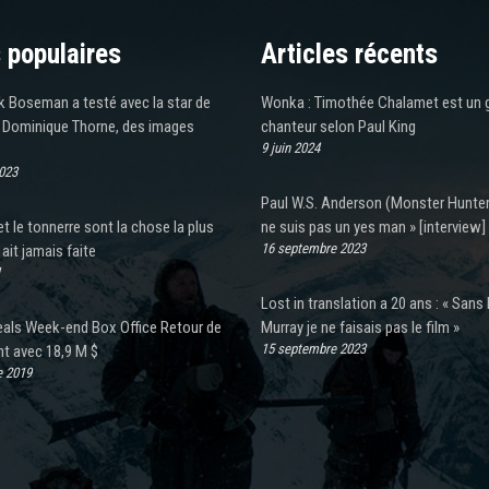
 populaires
Articles récents
 Boseman a testé avec la star de
Wonka : Timothée Chalamet est un 
t Dominique Thorne, des images
chanteur selon Paul King
9 juin 2024
2023
Paul W.S. Anderson (Monster Hunter)
t le tonnerre sont la chose la plus
ne suis pas un yes man » [interview]
16 septembre 2023
l ait jamais faite
1
Lost in translation a 20 ans : « Sans B
eals Week-end Box Office Retour de
Murray je ne faisais pas le film »
15 septembre 2023
nt avec 18,9 M $
e 2019