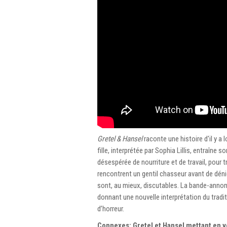
Gretel & Hansel
raconte une histoire d'il y 
fille, interprétée par Sophia Lillis, entraîn
désespérée de nourriture et de travail, pour t
rencontrent un gentil chasseur avant de déni
sont, au mieux, discutables. La bande-annon
donnant une nouvelle interprétation du tradit
d’horreur.
Connexes: Gretel et Hansel mettant en ve