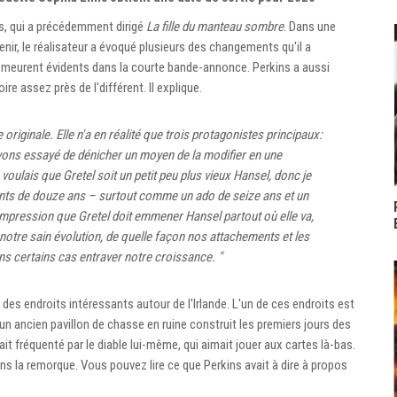
s, qui a précédemment dirigé
La fille du manteau sombre
. Dans une
venir, le réalisateur a évoqué plusieurs des changements qu'il a
demeurent évidents dans la courte bande-annonce. Perkins a aussi
oire assez près de l'différent. Il explique.
 originale. Elle n'a en réalité que trois protagonistes principaux:
avons essayé de dénicher un moyen de la modifier en une
 voulais que Gretel soit un petit peu plus vieux Hansel, donc je
ts de douze ans – surtout comme un ado de seize ans et un
l'impression que Gretel doit emmener Hansel partout où elle va,
 notre sain évolution, de quelle façon nos attachements et les
 certains cas entraver notre croissance. "
des endroits intéressants autour de l'Irlande. L'un de ces endroits est
st un ancien pavillon de chasse en ruine construit les premiers jours des
ait fréquenté par le diable lui-même, qui aimait jouer aux cartes là-bas.
ns la remorque. Vous pouvez lire ce que Perkins avait à dire à propos