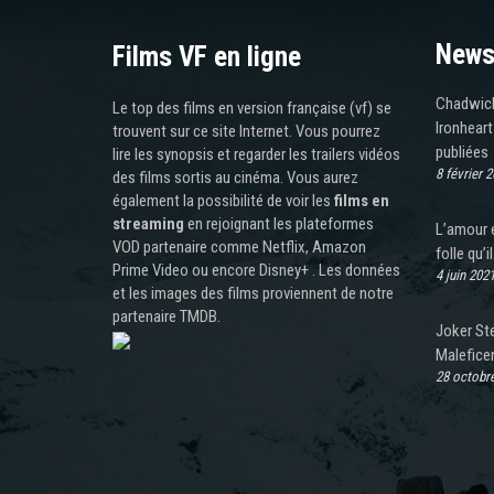
News
Films VF en ligne
Chadwick
Le top des films en version française (vf) se
Ironhear
trouvent sur ce site Internet. Vous pourrez
publiées
lire les synopsis et regarder les trailers vidéos
8 février 
des films sortis au cinéma. Vous aurez
également la possibilité de voir les
films en
streaming
en rejoignant les plateformes
L’amour e
VOD partenaire comme Netflix, Amazon
folle qu’i
Prime Video ou encore Disney+ . Les données
4 juin 202
et les images des films proviennent de notre
partenaire TMDB.
Joker St
Malefice
28 octobr