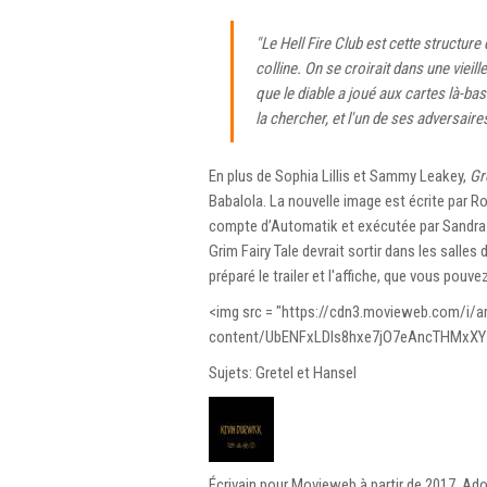
"Le Hell Fire Club est cette structur
colline. On se croirait dans une vieil
que le diable a joué aux cartes là-ba
la chercher, et l'un de ses adversaire
En plus de Sophia Lillis et Sammy Leakey,
Gr
Babalola. La nouvelle image est écrite par R
compte d’Automatik et exécutée par Sandra Y
Grim Fairy Tale devrait sortir dans les salles
préparé le trailer et l'affiche, que vous pouve
<img src = "https://cdn3.movieweb.com/i/ar
content/UbENFxLDIs8hxe7jO7eAncTHMxXY7r79
Sujets: Gretel et Hansel
Écrivain pour Movieweb à partir de 2017. Ado