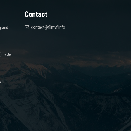
Contact
contact@filmvf.info
grand
 : « Je
ill