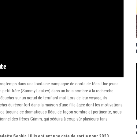
a longtemps dans une lointaine campagne de conte de fées. Une jeune
e son petit frère (Sammy Leakey) dans un bois sombre à la recherche
rébucher sur un nœud de terrifiant mal. Lors de leur voyage, ils
cher du réconfort dans la maison d’une fille âgée dont les motivations
ce taquine ce dramatiques fléau de façon sombre et pertinente, nous
ionnel des frères Grimm, qui séduira à coup sûr plusieurs fans
dette Sophia Lillis obtient une date de sortie pour 2020