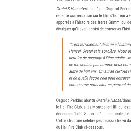
Gretel & Hansel
est dirigé par Osgood Perkin
récente conversation sur le film d'horreur à 
apportés à l'histoire des frères Grimm, qui 
divulguer qu'il avait choisi de conserver l'hist
"C'est terriblement dévoué à l'histoire
Hansel, Gretel et la sorcière. Nous 
histoire de passage à l'âge adulte. Je
ne me sentais pas comme deux enfan
autre de huit ans. On aurait surtout 
et de quelle façon cela peut entraver
choses que nous aimons peuvent dans
Osgood Perkins abattu
Gretel & Hansel
dans 
le Hell Fire Club, alias Montpelier Hill, qui e
décennies 1700. Selon la légende locale, il ét
Cette structure célèbre peut aussi être vu da
du Hell Fire Club ci-dessous.