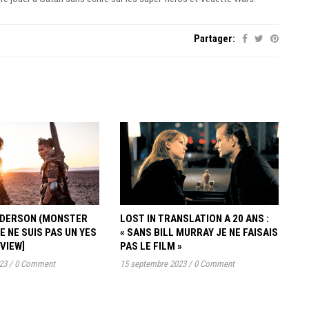
Partager:
ANDERSON (MONSTER
LOST IN TRANSLATION A 20 ANS :
JE NE SUIS PAS UN YES
« SANS BILL MURRAY JE NE FAISAIS
RVIEW]
PAS LE FILM »
23
/
0 Comment
15 septembre 2023
/
0 Comment