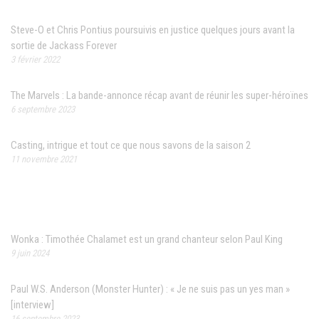
Steve-O et Chris Pontius poursuivis en justice quelques jours avant la
sortie de Jackass Forever
3 février 2022
The Marvels : La bande-annonce récap avant de réunir les super-héroïnes
6 septembre 2023
Casting, intrigue et tout ce que nous savons de la saison 2
11 novembre 2021
Articles récents
Wonka : Timothée Chalamet est un grand chanteur selon Paul King
9 juin 2024
Paul W.S. Anderson (Monster Hunter) : « Je ne suis pas un yes man »
[interview]
16 septembre 2023