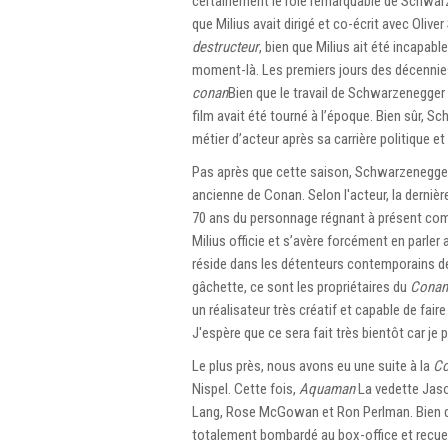
certainement le rôle remarquable de Schwarz
que Milius avait dirigé et co-écrit avec Oliv
destructeur
, bien que Milius ait été incapabl
moment-là. Les premiers jours des décennies
conan
Bien que le travail de Schwarzenegger 
film avait été tourné à l’époque. Bien sûr,
métier d’acteur après sa carrière politique et
Pas après que cette saison, Schwarzenegger c
ancienne de Conan. Selon l'acteur, la dernièr
70 ans du personnage régnant à présent comm
Milius officie et s’avère forcément en parler
réside dans les détenteurs contemporains des 
gâchette, ce sont les propriétaires du
Conan
un réalisateur très créatif et capable de fai
J'espère que ce sera fait très bientôt car je 
Le plus près, nous avons eu une suite à la
C
Nispel. Cette fois,
Aquaman
La vedette Jaso
Lang, Rose McGowan et Ron Perlman. Bien que
totalement bombardé au box-office et recuei