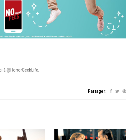
moi à @HorrorGeekLife.
Partager: