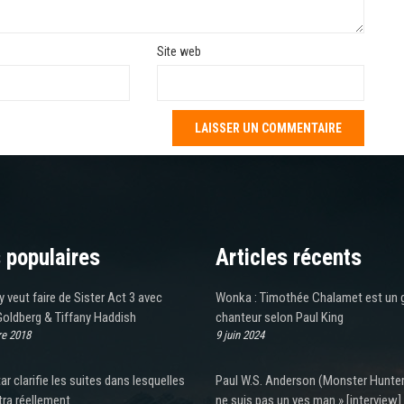
Site web
 populaires
Articles récents
ry veut faire de Sister Act 3 avec
Wonka : Timothée Chalamet est un 
oldberg & Tiffany Haddish
chanteur selon Paul King
e 2018
9 juin 2024
ar clarifie les suites dans lesquelles
Paul W.S. Anderson (Monster Hunter)
îtra réellement
ne suis pas un yes man » [interview]