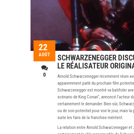
22
AOÛT
SCHWARZENEGGER DISCU
LE RÉALISATEUR ORIGIN
0
Arnold Schwarzenegger récemment réuni a
apparemment parlé du prochain film potentie
Schwarzenegger est montré va batifoler avec M
scénario de King Conan", annoncé l'acteur d
certainement le demander. Bien sûr, Schwarze
ou de son potentiel pour voir le jour, mais l
suite les fans de la franchise méritent.
La relation entre Arnold Schwarzenegger et 