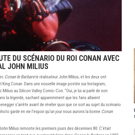
TE DU SCÉNARIO DU ROI CONAN AVEC
AL JOHN MILIUS
vec
Conan le Barbare
le réalisateur John Milius, et les deux ont
l King Conan. Dans une nouvelle image postée sur Instagram,
ilius au Silicon Valley Comic-Con. "Oui, je lui ai parlé de son
ans la légende, sachant apparemment que les fans allaient
negger s’arrête avant de révéler quoi que ce soit au sujet du scénario
a photo garde en vie l’espoir qu’un jour nous aurons la bonne
Conan
John Milius remonte les premiers jours des décennies 80. C’était