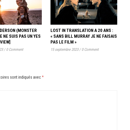
ANDERSON (MONSTER
LOST IN TRANSLATION A 20 ANS :
JE NE SUIS PAS UN YES
« SANS BILL MURRAY JE NE FAISAIS
RVIEW]
PAS LE FILM »
23
/
0 Comment
15 septembre 2023
/
0 Comment
oires sont indiqués avec
*