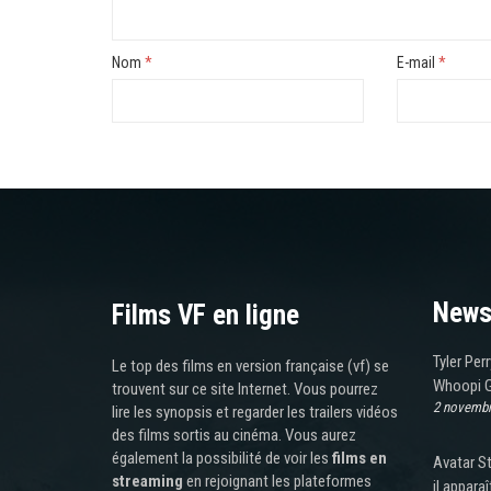
Nom
*
E-mail
*
News
Films VF en ligne
Tyler Per
Le top des films en version française (vf) se
Whoopi G
trouvent sur ce site Internet. Vous pourrez
2 novembr
lire les synopsis et regarder les trailers vidéos
des films sortis au cinéma. Vous aurez
également la possibilité de voir les
films en
Avatar St
streaming
en rejoignant les plateformes
il appara