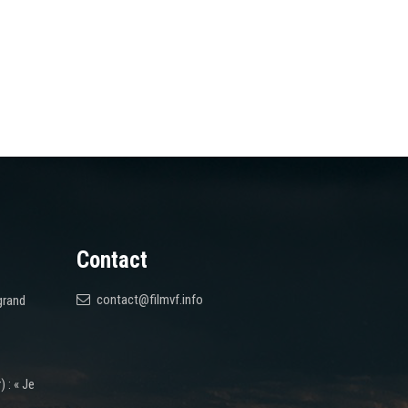
Contact
contact@filmvf.info
grand
 : « Je