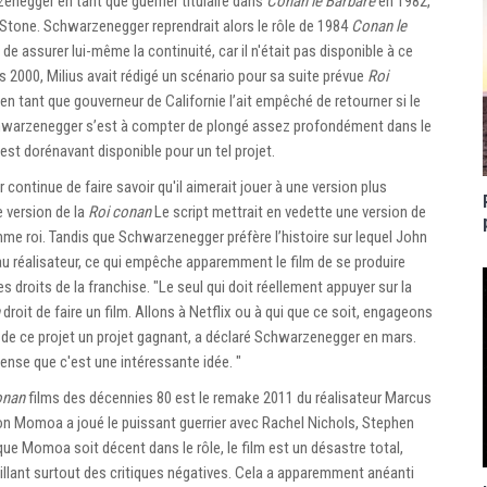
enegger en tant que guerrier titulaire dans
Conan le Barbare
en 1982,
er Stone. Schwarzenegger reprendrait alors le rôle de 1984
Conan le
e de assurer lui-même la continuité, car il n'était pas disponible à ce
 2000, Milius avait rédigé un scénario pour sa suite prévue
Roi
en tant que gouverneur de Californie l’ait empêché de retourner si le
 Schwarzenegger s’est à compter de plongé assez profondément dans le
 est dorénavant disponible pour un tel projet.
ontinue de faire savoir qu'il aimerait jouer à une version plus
e version de la
Roi conan
Le script mettrait en vedette une version de
e roi. Tandis que Schwarzenegger préfère l’histoire sur lequel John
 au réalisateur, ce qui empêche apparemment le film de se produire
droits de la franchise. "Le seul qui doit réellement appuyer sur la
droit de faire un film. Allons à Netflix ou à qui que ce soit, engageons
re de ce projet un projet gagnant, a déclaré Schwarzenegger en mars.
pense que c'est une intéressante idée. "
onan
films des décennies 80 est le remake 2011 du réalisateur Marcus
n Momoa a joué le puissant guerrier avec Rachel Nichols, Stephen
 Momoa soit décent dans le rôle, le film est un désastre total,
llant surtout des critiques négatives. Cela a apparemment anéanti