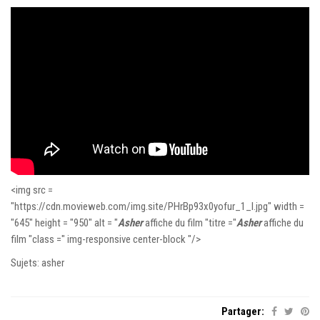
<img src =
"https://cdn.movieweb.com/img.site/PHrBp93x0yofur_1_l.jpg" width =
"645" height = "950" alt = "
Asher
affiche du film "titre ="
Asher
affiche du
film "class =" img-responsive center-block "/>
Sujets: asher
Partager: