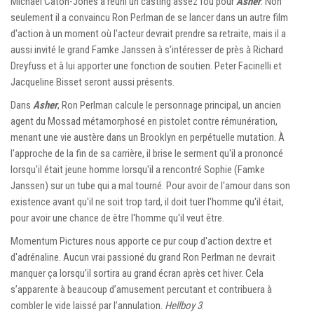
Michael Caton-Jones a réuni un casting assez fou pour
Asher
. Non
seulement il a convaincu Ron Perlman de se lancer dans un autre film
d'action à un moment où l'acteur devrait prendre sa retraite, mais il a
aussi invité le grand Famke Janssen à s'intéresser de près à Richard
Dreyfuss et à lui apporter une fonction de soutien. Peter Facinelli et
Jacqueline Bisset seront aussi présents.
Dans
Asher
, Ron Perlman calcule le personnage principal, un ancien
agent du Mossad métamorphosé en pistolet contre rémunération,
menant une vie austère dans un Brooklyn en perpétuelle mutation. À
l'approche de la fin de sa carrière, il brise le serment qu'il a prononcé
lorsqu'il était jeune homme lorsqu'il a rencontré Sophie (Famke
Janssen) sur un tube qui a mal tourné. Pour avoir de l'amour dans son
existence avant qu'il ne soit trop tard, il doit tuer l'homme qu'il était,
pour avoir une chance de être l'homme qu'il veut être.
Momentum Pictures nous apporte ce pur coup d'action dextre et
d'adrénaline. Aucun vrai passioné du grand Ron Perlman ne devrait
manquer ça lorsqu’il sortira au grand écran après cet hiver. Cela
s’apparente à beaucoup d’amusement percutant et contribuera à
combler le vide laissé par l’annulation.
Hellboy 3
.