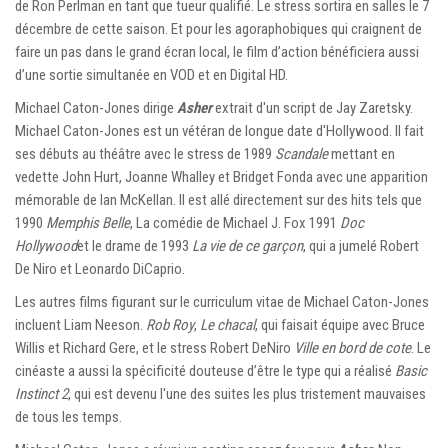
de Ron Perlman en tant que tueur qualifié. Le stress sortira en salles le 7
décembre de cette saison. Et pour les agoraphobiques qui craignent de
faire un pas dans le grand écran local, le film d’action bénéficiera aussi
d’une sortie simultanée en VOD et en Digital HD.
Michael Caton-Jones dirige
Asher
extrait d'un script de Jay Zaretsky.
Michael Caton-Jones est un vétéran de longue date d'Hollywood. Il fait
ses débuts au théâtre avec le stress de 1989
Scandale
mettant en
vedette John Hurt, Joanne Whalley et Bridget Fonda avec une apparition
mémorable de Ian McKellan. Il est allé directement sur des hits tels que
1990
Memphis Belle
, La comédie de Michael J. Fox 1991
Doc
Hollywood
et le drame de 1993
La vie de ce garçon
, qui a jumelé Robert
De Niro et Leonardo DiCaprio.
Les autres films figurant sur le curriculum vitae de Michael Caton-Jones
incluent Liam Neeson.
Rob Roy
,
Le chacal
, qui faisait équipe avec Bruce
Willis et Richard Gere, et le stress Robert DeNiro
Ville en bord de cote
. Le
cinéaste a aussi la spécificité douteuse d’être le type qui a réalisé
Basic
Instinct 2
, qui est devenu l'une des suites les plus tristement mauvaises
de tous les temps.