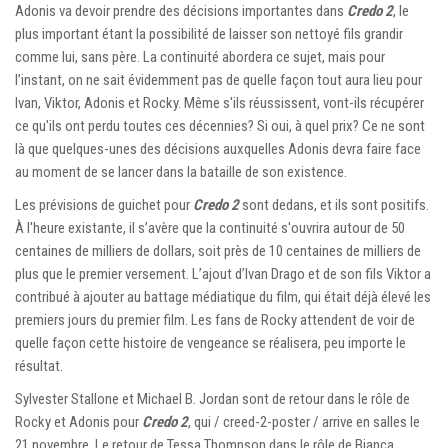
Adonis va devoir prendre des décisions importantes dans
Credo 2
, le
plus important étant la possibilité de laisser son nettoyé fils grandir
comme lui, sans père. La continuité abordera ce sujet, mais pour
l’instant, on ne sait évidemment pas de quelle façon tout aura lieu pour
Ivan, Viktor, Adonis et Rocky. Même s'ils réussissent, vont-ils récupérer
ce qu'ils ont perdu toutes ces décennies? Si oui, à quel prix? Ce ne sont
là que quelques-unes des décisions auxquelles Adonis devra faire face
au moment de se lancer dans la bataille de son existence.
Les prévisions de guichet pour
Credo 2
sont dedans, et ils sont positifs.
À l'heure existante, il s’avère que la continuité s'ouvrira autour de 50
centaines de milliers de dollars, soit près de 10 centaines de milliers de
plus que le premier versement. L’ajout d’Ivan Drago et de son fils Viktor a
contribué à ajouter au battage médiatique du film, qui était déjà élevé les
premiers jours du premier film. Les fans de Rocky attendent de voir de
quelle façon cette histoire de vengeance se réalisera, peu importe le
résultat.
Sylvester Stallone et Michael B. Jordan sont de retour dans le rôle de
Rocky et Adonis pour
Credo 2
, qui / creed-2-poster / arrive en salles le
21 novembre. Le retour de Tessa Thompson dans le rôle de Bianca,