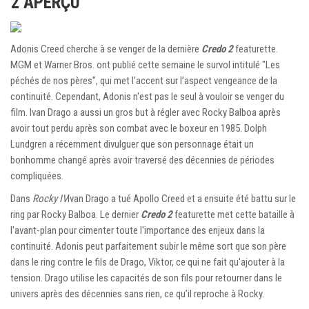
2 APERÇU
Adonis Creed cherche à se venger de la dernière
Credo 2
featurette.
MGM et Warner Bros. ont publié cette semaine le survol intitulé "Les
péchés de nos pères", qui met l’accent sur l’aspect vengeance de la
continuité. Cependant, Adonis n'est pas le seul à vouloir se venger du
film. Ivan Drago a aussi un gros but à régler avec Rocky Balboa après
avoir tout perdu après son combat avec le boxeur en 1985. Dolph
Lundgren a récemment divulguer que son personnage était un
bonhomme changé après avoir traversé des décennies de périodes
compliquées.
Dans
Rocky IV
Ivan Drago a tué Apollo Creed et a ensuite été battu sur le
ring par Rocky Balboa. Le dernier
Credo 2
featurette met cette bataille à
l'avant-plan pour cimenter toute l'importance des enjeux dans la
continuité. Adonis peut parfaitement subir le même sort que son père
dans le ring contre le fils de Drago, Viktor, ce qui ne fait qu'ajouter à la
tension. Drago utilise les capacités de son fils pour retourner dans le
univers après des décennies sans rien, ce qu’il reproche à Rocky.