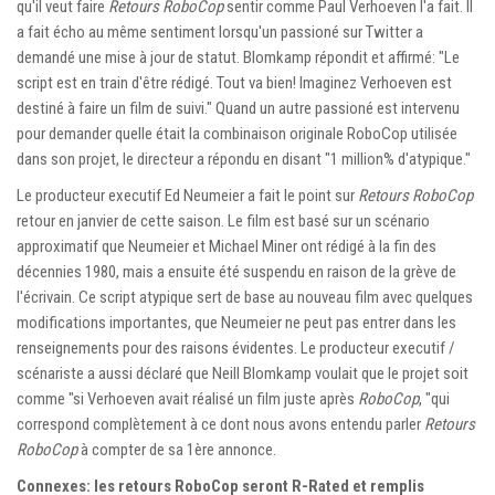
qu'il veut faire
Retours RoboCop
sentir comme Paul Verhoeven l'a fait. Il
a fait écho au même sentiment lorsqu'un passioné sur Twitter a
demandé une mise à jour de statut. Blomkamp répondit et affirmé: "Le
script est en train d'être rédigé. Tout va bien! Imaginez Verhoeven est
destiné à faire un film de suivi." Quand un autre passioné est intervenu
pour demander quelle était la combinaison originale RoboCop utilisée
dans son projet, le directeur a répondu en disant "1 million% d'atypique."
Le producteur executif Ed Neumeier a fait le point sur
Retours RoboCop
retour en janvier de cette saison. Le film est basé sur un scénario
approximatif que Neumeier et Michael Miner ont rédigé à la fin des
décennies 1980, mais a ensuite été suspendu en raison de la grève de
l'écrivain. Ce script atypique sert de base au nouveau film avec quelques
modifications importantes, que Neumeier ne peut pas entrer dans les
renseignements pour des raisons évidentes. Le producteur executif /
scénariste a aussi déclaré que Neill Blomkamp voulait que le projet soit
comme "si Verhoeven avait réalisé un film juste après
RoboCop
, "qui
correspond complètement à ce dont nous avons entendu parler
Retours
RoboCop
à compter de sa 1ère annonce.
Connexes: les retours RoboCop seront R-Rated et remplis