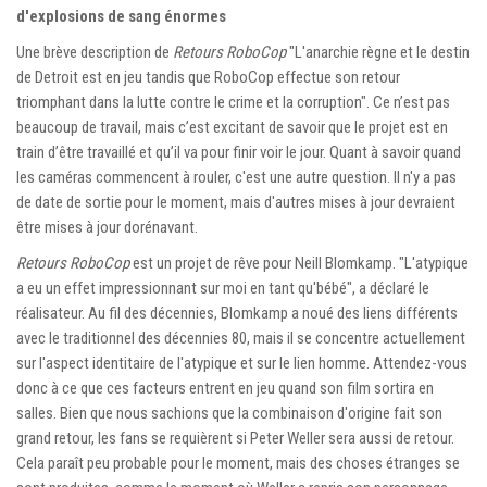
d'explosions de sang énormes
Une brève description de
Retours RoboCop
"L'anarchie règne et le destin
de Detroit est en jeu tandis que RoboCop effectue son retour
triomphant dans la lutte contre le crime et la corruption". Ce n’est pas
beaucoup de travail, mais c’est excitant de savoir que le projet est en
train d’être travaillé et qu’il va pour finir voir le jour. Quant à savoir quand
les caméras commencent à rouler, c'est une autre question. Il n'y a pas
de date de sortie pour le moment, mais d'autres mises à jour devraient
être mises à jour dorénavant.
Retours RoboCop
est un projet de rêve pour Neill Blomkamp. "L'atypique
a eu un effet impressionnant sur moi en tant qu'bébé", a déclaré le
réalisateur. Au fil des décennies, Blomkamp a noué des liens différents
avec le traditionnel des décennies 80, mais il se concentre actuellement
sur l'aspect identitaire de l'atypique et sur le lien homme. Attendez-vous
donc à ce que ces facteurs entrent en jeu quand son film sortira en
salles. Bien que nous sachions que la combinaison d'origine fait son
grand retour, les fans se requièrent si Peter Weller sera aussi de retour.
Cela paraît peu probable pour le moment, mais des choses étranges se