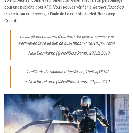
sont produites, comme le moment où Weller a repris son personnage
pour une publicité pour KFC. Vous pouvez vérifier le
Retours RoboCop
mises à jour ci-dessous, à l’aide de
Le compte de Neil Blomkamp
Compte.
Le script est en cours d'écriture. Va bien! Imaginez voir
Verhoeven faire un film de suivi https://t.co/QDp5T7cf5L
– Neill Blomkamp (@NeillBlomkamp)
29 juin 2019
1 million% d'originaux https://t.co/1bgDvgMLHd
– Neill Blomkamp (@NeillBlomkamp)
29 juin 2019