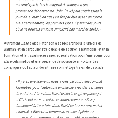
maximal que je fais la majorité du temps est une
promenade décontractée. John David peut courir toute la
journée. C’était bien que j’aie fini par être assez en forme.
Mais certainement, les premiers jours, il y avait des jours
où je ne pouvais en toute simplicité pas marcher après. «
Autrement
Base
a aidé Pattinson à se préparer pour le univers de
Batman, et en particulier être capable de assurer la Batmobile, était la
formation et le travail nécessaires au réalisation pour l’une scène pour
Base
cela impliquait une séquence de poursuite en voiture très
compliquée où l’acteur devait faire son nettoyé travail de cascade.
« Il y a eu une scène où nous avons parcouru environ huit
kilomètres pour l’autoroute en Estonie avec des centaines
de voitures. Alors John David prend le siège du passager
et Chris est comme suivre la voiture-caméra. Allez-y
doucement la 1ère fois. John David se tourne vers moi et
a affirmé: « Êtes-vous comme un excellent pilote ou
quelque chose comme ça. Alors je me chie moi-même