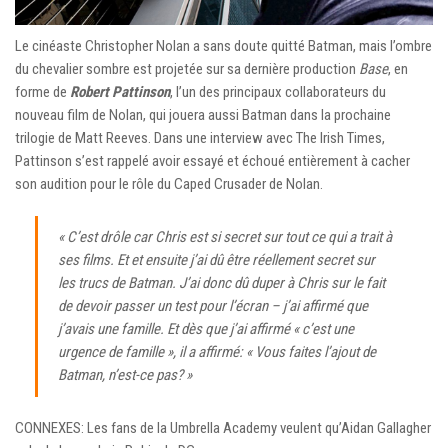
Le cinéaste Christopher Nolan a sans doute quitté Batman, mais l’ombre
du chevalier sombre est projetée sur sa dernière production
Base
, en
forme de
Robert Pattinson
, l’un des principaux collaborateurs du
nouveau film de Nolan, qui jouera aussi Batman dans la prochaine
trilogie de Matt Reeves. Dans une interview avec The Irish Times,
Pattinson s’est rappelé avoir essayé et échoué entièrement à cacher
son audition pour le rôle du Caped Crusader de Nolan.
« C’est drôle car Chris est si secret sur tout ce qui a trait à
ses films. Et et ensuite j’ai dû être réellement secret sur
les trucs de Batman. J’ai donc dû duper à Chris sur le fait
de devoir passer un test pour l’écran – j’ai affirmé que
j’avais une famille. Et dès que j’ai affirmé « c’est une
urgence de famille », il a affirmé: « Vous faites l’ajout de
Batman, n’est-ce pas? »
CONNEXES: Les fans de la Umbrella Academy veulent qu’Aidan Gallagher