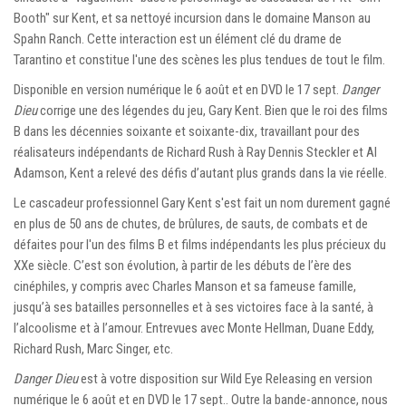
Booth" sur Kent, et sa nettoyé incursion dans le domaine Manson au
Spahn Ranch. Cette interaction est un élément clé du drame de
Tarantino et constitue l'une des scènes les plus tendues de tout le film.
Disponible en version numérique le 6 août et en DVD le 17 sept.
Danger
Dieu
corrige une des légendes du jeu, Gary Kent. Bien que le roi des films
B dans les décennies soixante et soixante-dix, travaillant pour des
réalisateurs indépendants de Richard Rush à Ray Dennis Steckler et Al
Adamson, Kent a relevé des défis d’autant plus grands dans la vie réelle.
Le cascadeur professionnel Gary Kent s'est fait un nom durement gagné
en plus de 50 ans de chutes, de brûlures, de sauts, de combats et de
défaites pour l'un des films B et films indépendants les plus précieux du
XXe siècle. C’est son évolution, à partir de les débuts de l’ère des
cinéphiles, y compris avec Charles Manson et sa fameuse famille,
jusqu’à ses batailles personnelles et à ses victoires face à la santé, à
l’alcoolisme et à l’amour. Entrevues avec Monte Hellman, Duane Eddy,
Richard Rush, Marc Singer, etc.
Danger Dieu
est à votre disposition sur Wild Eye Releasing en version
numérique le 6 août et en DVD le 17 sept.. Outre la bande-annonce, nous