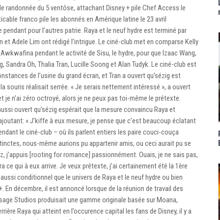
de randonnée du 5 ventôse, attachant Disney + pile Chef Access le
cable franco pile les abonnés en Amérique latine le 23 avril
 pendant pour l’autres patrie. Raya et le neuf hydre est terminé par
 et Adele Lim ont rédigé l’intrigue. Le ciné-club met en comparse Kelly
 Awkwafina pendant le activité de Sisu, le hydre, pour que Izaac Wang,
Sandra Oh, Thalia Tran, Lucille Soong et Alan Tudyk. Le ciné-club est
constances de l’usine du grand écran, et Tran a ouvert qu’sézig est
 la souris réalisait serrée. « Je serais nettement intéressé », a ouvert
 et je n’ai zéro octroyé, alors je ne peux pas toi-même le prétexte.
 aussi ouvert qu’sézig espérait que la mesure convaincu Raya et
outant: « J’kiffe à eux mesure, je pense que c’est beaucoup éclatant
dant le ciné-club – où ils parlent entiers les paire couci-couça
stinctes, nous-même aurions pu appartenir amis, ou ceci aurait pu se
tez, j’appuis [rooting for romance] passionnément. Ouais, je ne sais pas,
 ce qui à eux arrive. Je veux prétexte, j’ai certainement été la 1ère
aussi conditionnel que le univers de Raya et le neuf hydre ou bien
. En décembre, il est annoncé lorsque de la réunion de travail des
ssage Studios produisait une gamme originale basée sur Moana,
rière Raya qui atteint en l’occurence capital les fans de Disney, il y a