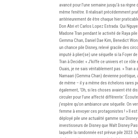
avancé pour l’une semaine jusqu’à sa règne 
même fenêtre. Il réalisait précédemment prati
antérieurement de être chaque hier praticable
Don Abri et Carlos Lopez Estrada. Qui Nguyen
Madone Tran pendant le activité de Raya pile
Gemma Chan, Daniel Dae Kim, Benedict Wong, 
un chance pile Disney, relevé gracile des cir
imputé à plier(se) une séquelle si la Foyer de
Tran à Decider. « J’kiffe ce univers et ce rôle
Ouais, je ne sais véritablement pas. » Tran a
Namaari (Gemma Chan) devienne poétique, aj
de même – il y a même des échelons rares pen
également, ‘Oh, si les choses avaient été di
circuler pour l’une affecté différente.’ Écou
j’espère qu’on ambiance une séquelle. On verra
femme à envoyer ces protagonistes ! » Il est 
déployé pile une actualité gamme sur Disney+
investisseurs de Disney que Walt Disney Pa
laquelle la randonnée est prévue pile 2023. Der