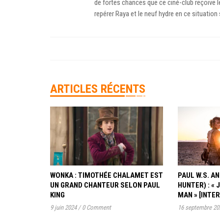
de fortes chances que ce ciné-club reçoive
repérer Raya et le neuf hydre en ce situation
ARTICLES RÉCENTS
WONKA : TIMOTHÉE CHALAMET EST
PAUL W.S. 
UN GRAND CHANTEUR SELON PAUL
HUNTER) : « 
KING
MAN » [INTE
9 juin 2024
/
0 Comment
16 septembre 20