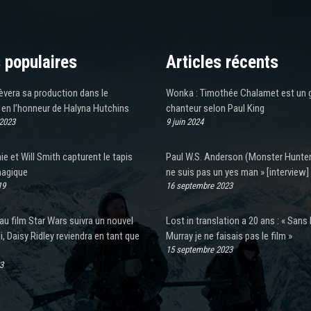
 populaires
Articles récents
èvera sa production dans le
Wonka : Timothée Chalamet est un 
en l’honneur de Halyna Hutchins
chanteur selon Paul King
 2023
9 juin 2024
ie et Will Smith capturent le tapis
Paul W.S. Anderson (Monster Hunter)
magique
ne suis pas un yes man » [interview]
19
16 septembre 2023
u film Star Wars suivra un nouvel
Lost in translation a 20 ans : « Sans B
i, Daisy Ridley reviendra en tant que
Murray je ne faisais pas le film »
15 septembre 2023
3