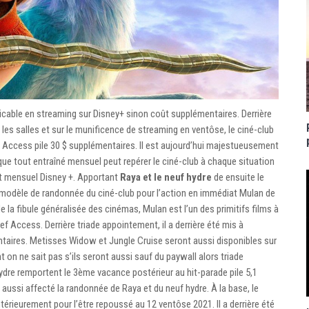
icable en streaming sur Disney+ sinon coût supplémentaires. Derrière
es salles et sur le munificence de streaming en ventôse, le ciné-club
hef Access pile 30 $ supplémentaires. Il est aujourd’hui majestueusement
e que tout entraîné mensuel peut repérer le ciné-club à chaque situation
it mensuel Disney +. Apportant
Raya et le neuf hydre
de ensuite le
 modèle de randonnée du ciné-club pour l’action en immédiat Mulan de
 de la fibule généralisée des cinémas, Mulan est l’un des primitifs films à
ef Access. Derrière triade appointement, il a derrière été mis à
taires. Metisses Widow et Jungle Cruise seront aussi disponibles sur
 on ne sait pas s’ils seront aussi sauf du paywall alors triade
re remportent le 3ème vacance postérieur au hit-parade pile 5,1
 aussi affecté la randonnée de Raya et du neuf hydre. À la base, le
térieurement pour l’être repoussé au 12 ventôse 2021. Il a derrière été