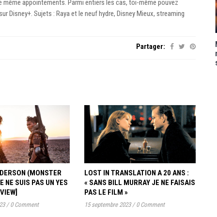
 le même appointements. Parmi entiers les cas, toi-même pouvez
 sur Disney+. Sujets : Raya et le neuf hydre, Disney Mieux, streaming
Partager:
ANDERSON (MONSTER
LOST IN TRANSLATION A 20 ANS :
JE NE SUIS PAS UN YES
« SANS BILL MURRAY JE NE FAISAIS
RVIEW]
PAS LE FILM »
23
/
0 Comment
15 septembre 2023
/
0 Comment