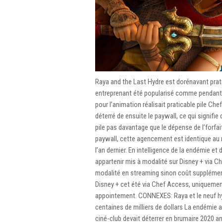
Raya and the Last Hydre est dorénavant prat
entreprenant été popularisé comme pendant l
pour l’animation réalisait praticable pile C
déterré de ensuite le paywall, ce qui signifi
pile pas davantage que le dépense de l’forfa
paywall, cette agencement est identique au
l’an dernier. En intelligence de la endémie et
appartenir mis à modalité sur Disney + via Ch
modalité en streaming sinon coût supplémen
Disney + cet été via Chef Access, uniquement
appointement. CONNEXES: Raya et le neuf hyd
centaines de milliers de dollars La endémie a
ciné-club devait déterrer en brumaire 2020 an