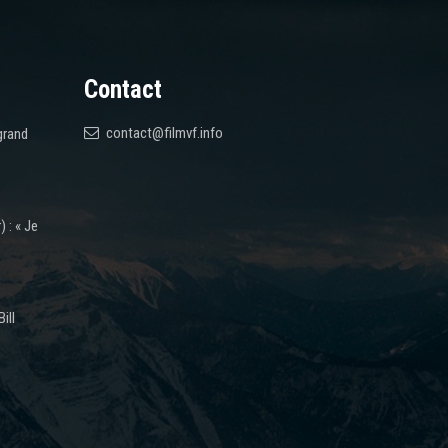
Contact
contact@filmvf.info
grand
 : « Je
ill