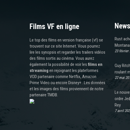
News
Films VF en ligne
Rust ach
Le top des films en version française (vf) se
Montana 
trouvent sur ce site Internet. Vous pourrez
23 février
lire les synopsis et regarder les trailers vidéos
des films sortis au cinéma. Vous aurez
également la possibilité de voir les
films en
Guy Ritch
streaming
en rejoignant les plateformes
roulant 
VOD partenaire comme Netflix, Amazon
22 mai 20
Prime Video ou encore Disney+ . Les données
et les images des films proviennent de notre
Le nouvea
partenaire TMDB.
ordre Jed
Rey
7 avril 202