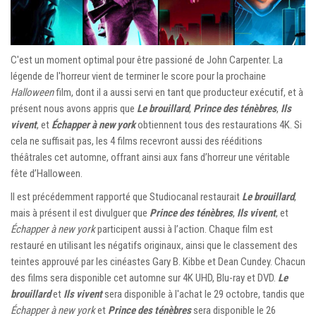
C'est un moment optimal pour être passioné de John Carpenter. La
légende de l'horreur vient de terminer le score pour la prochaine
Halloween
film, dont il a aussi servi en tant que producteur exécutif, et à
présent nous avons appris que
Le brouillard
,
Prince des ténèbres
,
Ils
vivent
, et
Échapper à new york
obtiennent tous des restaurations 4K. Si
cela ne suffisait pas, les 4 films recevront aussi des rééditions
théâtrales cet automne, offrant ainsi aux fans d’horreur une véritable
fête d’Halloween.
Il est précédemment rapporté que Studiocanal restaurait
Le brouillard
,
mais à présent il est divulguer que
Prince des ténèbres
,
Ils vivent
, et
Échapper à new york
participent aussi à l’action. Chaque film est
restauré en utilisant les négatifs originaux, ainsi que le classement des
teintes approuvé par les cinéastes Gary B. Kibbe et Dean Cundey. Chacun
des films sera disponible cet automne sur 4K UHD, Blu-ray et DVD.
Le
brouillard
et
Ils vivent
sera disponible à l'achat le 29 octobre, tandis que
Échapper à new york
et
Prince des ténèbres
sera disponible le 26