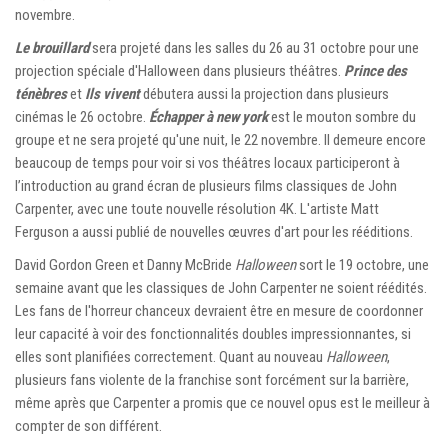
novembre.
Le brouillard
sera projeté dans les salles du 26 au 31 octobre pour une
projection spéciale d'Halloween dans plusieurs théâtres.
Prince des
ténèbres
et
Ils vivent
débutera aussi la projection dans plusieurs
cinémas le 26 octobre.
Échapper à new york
est le mouton sombre du
groupe et ne sera projeté qu'une nuit, le 22 novembre. Il demeure encore
beaucoup de temps pour voir si vos théâtres locaux participeront à
l’introduction au grand écran de plusieurs films classiques de John
Carpenter, avec une toute nouvelle résolution 4K. L'artiste Matt
Ferguson a aussi publié de nouvelles œuvres d'art pour les rééditions.
David Gordon Green et Danny McBride
Halloween
sort le 19 octobre, une
semaine avant que les classiques de John Carpenter ne soient réédités.
Les fans de l'horreur chanceux devraient être en mesure de coordonner
leur capacité à voir des fonctionnalités doubles impressionnantes, si
elles sont planifiées correctement. Quant au nouveau
Halloween
,
plusieurs fans violente de la franchise sont forcément sur la barrière,
même après que Carpenter a promis que ce nouvel opus est le meilleur à
compter de son différent.