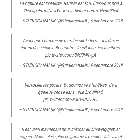
La rupture est irréaliste. Rentrer est fou. Êtes-vous prêt à
#EscapeFromNewYork
?
pic.twitter.com/cVlym2BIvR
– STUDIOCANALUK (@StudiocanalUK)
6 septembre 2018
Avant que l'homme ne marche sur la terre… il a dormi
durant des siècles. Rencontrez le
#Prince des ténèbres
.
pic.twitter.com/84O0l4RvgA
– STUDIOCANALUK (@StudiocanalUK)
6 septembre 2018
Verrouille tes portes. Boulonnez vos fenêtres. Il y a
quelque chose dans…
#Le brouillard
.
pic.twitter.com/eXCwBNHOFE
– STUDIOCANALUK (@StudiocanalUK)
6 septembre 2018
Il est venu maintenant pour mâcher du chewing-gum et
cogner. Mais … il n’a plus de gomme à mâcher.
#Ils vivent