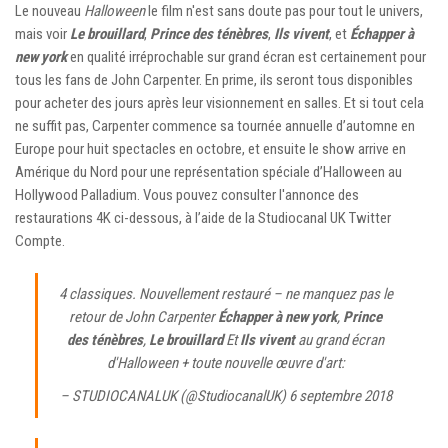
Le nouveau
Halloween
le film n'est sans doute pas pour tout le univers,
mais voir
Le brouillard
,
Prince des ténèbres
,
Ils vivent
, et
Échapper à
new york
en qualité irréprochable sur grand écran est certainement pour
tous les fans de John Carpenter. En prime, ils seront tous disponibles
pour acheter des jours après leur visionnement en salles. Et si tout cela
ne suffit pas, Carpenter commence sa tournée annuelle d’automne en
Europe pour huit spectacles en octobre, et ensuite le show arrive en
Amérique du Nord pour une représentation spéciale d’Halloween au
Hollywood Palladium. Vous pouvez consulter l'annonce des
restaurations 4K ci-dessous, à l’aide de la
Studiocanal UK Twitter
Compte.
4 classiques. Nouvellement restauré – ne manquez pas le
retour de John Carpenter
Échapper à new york
,
Prince
des ténèbres
,
Le brouillard
Et
Ils vivent
au grand écran
d'Halloween + toute nouvelle œuvre d'art:
– STUDIOCANALUK (@StudiocanalUK)
6 septembre 2018