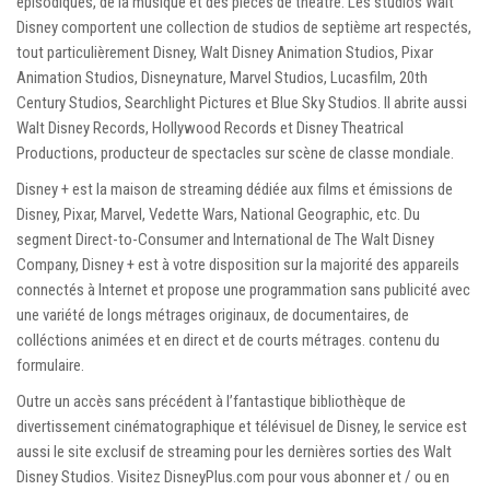
épisodiques, de la musique et des pièces de théâtre. Les studios Walt
Disney comportent une collection de studios de septième art respectés,
tout particulièrement Disney, Walt Disney Animation Studios, Pixar
Animation Studios, Disneynature, Marvel Studios, Lucasfilm, 20th
Century Studios, Searchlight Pictures et Blue Sky Studios. Il abrite aussi
Walt Disney Records, Hollywood Records et Disney Theatrical
Productions, producteur de spectacles sur scène de classe mondiale.
Disney + est la maison de streaming dédiée aux films et émissions de
Disney, Pixar, Marvel, Vedette Wars, National Geographic, etc. Du
segment Direct-to-Consumer and International de The Walt Disney
Company, Disney + est à votre disposition sur la majorité des appareils
connectés à Internet et propose une programmation sans publicité avec
une variété de longs métrages originaux, de documentaires, de
colléctions animées et en direct et de courts métrages. contenu du
formulaire.
Outre un accès sans précédent à l’fantastique bibliothèque de
divertissement cinématographique et télévisuel de Disney, le service est
aussi le site exclusif de streaming pour les dernières sorties des Walt
Disney Studios. Visitez DisneyPlus.com pour vous abonner et / ou en