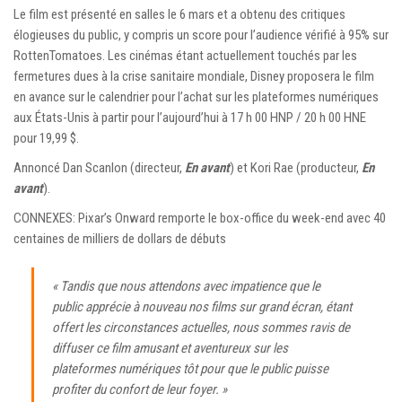
Le film est présenté en salles le 6 mars et a obtenu des critiques
élogieuses du public, y compris un score pour l’audience vérifié à 95% sur
RottenTomatoes. Les cinémas étant actuellement touchés par les
fermetures dues à la crise sanitaire mondiale, Disney proposera le film
en avance sur le calendrier pour l’achat sur les plateformes numériques
aux États-Unis à partir pour l’aujourd’hui à 17 h 00 HNP / 20 h 00 HNE
pour 19,99 $.
Annoncé Dan Scanlon (directeur,
En avant
) et Kori Rae (producteur,
En
avant
).
CONNEXES: Pixar’s Onward remporte le box-office du week-end avec 40
centaines de milliers de dollars de débuts
« Tandis que nous attendons avec impatience que le
public apprécie à nouveau nos films sur grand écran, étant
offert les circonstances actuelles, nous sommes ravis de
diffuser ce film amusant et aventureux sur les
plateformes numériques tôt pour que le public puisse
profiter du confort de leur foyer. »