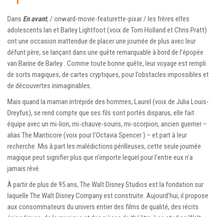
Dans
En avant
, / onward-movie-featurette-pixar / les frères elfes
adolescents Ian et Barley Lightfoot (voix de Tom Holland et Chris Pratt)
ont une occasion inattendue de placer une journée de plus avec leur
défunt père, se lançant dans une quête remarquable à bord de l’épopée
van Barine de Barley . Comme toute bonne quête, leur voyage est rempli
de sorts magiques, de cartes cryptiques, pour l’obstacles impossibles et
de découvertes inimaginables.
Mais quand la maman intrépide des hommes, Laurel (voix de Julia Louis-
Dreyfus), se rend compte que ses fils sont portés disparus, elle fait
équipe avec un mi-lion, mi-chauve-souris, mi-scorpion, ancien guerrier –
alias The Manticore (voix pour l’Octavia Spencer ) – et part à leur
recherche. Mis à part les malédictions périlleuses, cette seule journée
magique peut signifier plus que n’importe lequel pour l’entre eux n’a
jamais rêvé.
À partir de plus de 95 ans, The Walt Disney Studios est la fondation sur
laquelle The Walt Disney Company est construite. Aujourd’hui, il propose
aux consommateurs du univers entier des films de qualité, des récits