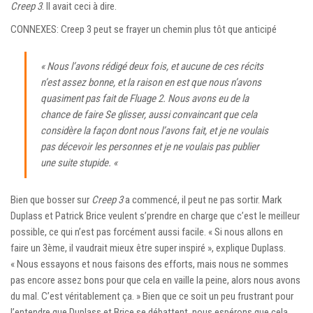
Creep 3
. Il avait ceci à dire.
CONNEXES: Creep 3 peut se frayer un chemin plus tôt que anticipé
« Nous l’avons rédigé deux fois, et aucune de ces récits
n’est assez bonne, et la raison en est que nous n’avons
quasiment pas fait de
Fluage 2
. Nous avons eu de la
chance de faire
Se glisser
, aussi convaincant que cela
considère la façon dont nous l’avons fait, et je ne voulais
pas décevoir les personnes et je ne voulais pas publier
une suite stupide. «
Bien que bosser sur
Creep 3
a commencé, il peut ne pas sortir. Mark
Duplass et Patrick Brice veulent s’prendre en charge que c’est le meilleur
possible, ce qui n’est pas forcément aussi facile. « Si nous allons en
faire un 3ème, il vaudrait mieux être super inspiré », explique Duplass.
« Nous essayons et nous faisons des efforts, mais nous ne sommes
pas encore assez bons pour que cela en vaille la peine, alors nous avons
du mal. C’est véritablement ça. » Bien que ce soit un peu frustrant pour
l’entendre que Duplass et Brice se débattent, nous espérons que cela