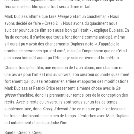
fera un meilleur film quand tout sera affirmé et fait.
Mark Duplass affirmé que faire
Fluage 2
était un cauchemar. « Nous
avons décidé de faire » Creep 2. » Nous avons dû quasiment nous
suicider pour que ce film soit aussi bon qu’il était « , explique Duplass. En
fin de compte, il s’avère que tout a fonctionné comme anticipé, même
s’il aurait pu y avoir des changements. Duplass note: « J’apprécie le
nombre de personnes qui l’ont aimé, mais j’ai l’impression que ce n’était
pas aussi bon qu’il aurait pu l’être, si je suis entièrement honnête. »
Chaque fois qu’un film, une émission de tv, un album, une chanson ou
une œuvre pour l’art est mis au univers, son créateur souhaite quasiment
forcément qu’il puisse retourner en arrière et apporter des modifications.
Mark Duplass et Patrick Brice ressentent la même chose avec le
Se
glisser
franchise, donc ils prennent leur temps lors de la conception des
récits. Avec le reste du univers, ils sont venus sur un tas de temps
supplémentaire, donc
Creep 3
devrait être en mesure pour l’obtenir une
histoire satisfaisante en un rien de temps. L’entretien avec Mark Duplass
est initialement réalisé par Indie Wire.
Sujets: Creep 3, Creep