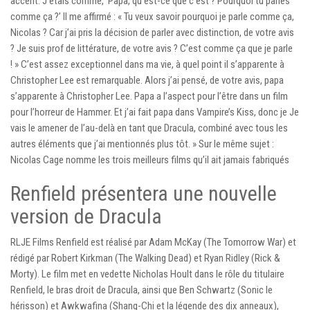
accent. J’étais comme, ‘Papa, qu’est-ce que c’est ? Pourquoi tu parles
comme ça ?’ Il me affirmé : « Tu veux savoir pourquoi je parle comme ça,
Nicolas ? Car j’ai pris la décision de parler avec distinction, de votre avis
? Je suis prof de littérature, de votre avis ? C’est comme ça que je parle
! » C’est assez exceptionnel dans ma vie, à quel point il s’apparente à
Christopher Lee est remarquable. Alors j’ai pensé, de votre avis, papa
s’apparente à Christopher Lee. Papa a l’aspect pour l’être dans un film
pour l’horreur de Hammer. Et j’ai fait papa dans Vampire’s Kiss, donc je Je
vais le amener de l’au-delà en tant que Dracula, combiné avec tous les
autres éléments que j’ai mentionnés plus tôt. » Sur le même sujet :
Nicolas Cage nomme les trois meilleurs films qu’il ait jamais fabriqués
Renfield présentera une nouvelle
version de Dracula
RLJE Films Renfield est réalisé par Adam McKay (The Tomorrow War) et
rédigé par Robert Kirkman (The Walking Dead) et Ryan Ridley (Rick &
Morty). Le film met en vedette Nicholas Hoult dans le rôle du titulaire
Renfield, le bras droit de Dracula, ainsi que Ben Schwartz (Sonic le
hérisson) et Awkwafina (Shang-Chi et la légende des dix anneaux),