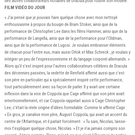
des autres collaborateurs notables de Dracula pour fournir son modèle.
FILM VIDÉO DU JOUR
« J’ai pensé que je pouvais faire quelque chose avec mon nettoyé
enthousiasme à propos du bouqin de Bram Stoker, ainsi que de la
performance de Christopher Lee dans les films Hammer, ainsi que de la
performance de Langella, ainsi que de la performance pour l’Oldman,
ainsi que de la performance de Lugosi. Je voulais embrasser éléments
de chacun pour l’entre eux, mais aussi Orlok et Max Schreck ; je voulais y
intégrer un peu de l’expressionnisme et du langage corporel allemands. »
Alors qu’il s’est inspiré pour l’autres collaborateurs célèbres de Dracula
des décennies passées, la vedette de Renfield affirmé aussi que c’est
son père en particulier qui a spécialement inspiré cette performance,
tout particulièrement avec sa façon de parler. Il y avait une certaine
inflexion dans la voix de Coppola que Cage affirmé que son père avait
intentionnellement, et car Coppola rappelait aussi à Cage Christopher
Lee, c’était la réele origine d’idées formidable. Comme le affirmé Cage :
« En gros, je canalise mon père, August Coppola, qui avait un accent du
centre de l’Atlantique, et il parlait forcément : « Tu sais, Nicolas, laisse-
moi t’expliquer quelque chose, Nicolas. » Et je n’ai jamais compris son