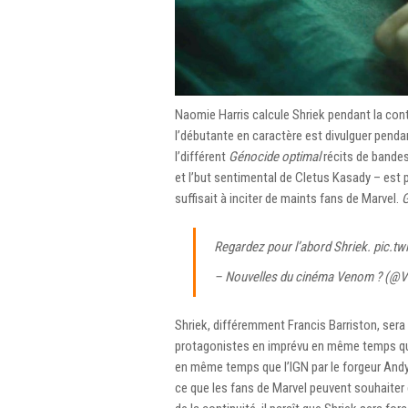
Naomie Harris calcule Shriek pendant la con
l’débutante en caractère est divulguer pen
l’différent
Génocide optimal
récits de bandes
et l’but sentimental de Cletus Kasady – est
suffisait à inciter de maints fans de Marvel.
G
Regardez pour l’abord Shriek.
pic.t
– Nouvelles du cinéma Venom ? (
Shriek, différemment Francis Barriston, ser
protagonistes en imprévu en même temps que 
en même temps que l’IGN par le forgeur Andy 
ce que les fans de Marvel peuvent souhaiter 