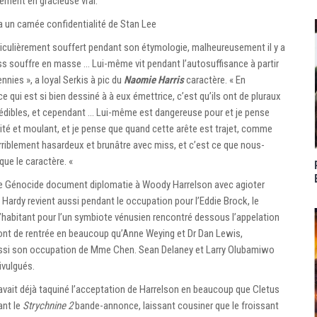
rcément en gracieuse vrai.
un camée confidentialité de Stan Lee
culièrement souffert pendant son étymologie, malheureusement il y a
ss souffre en masse … Lui-même vit pendant l’autosuffisance à partir
nies », a loyal Serkis à pic du
Naomie Harris
caractère. « En
qui est si bien dessiné à à eux émettrice, c’est qu’ils ont de pluraux
crédibles, et cependant … Lui-même est dangereuse pour et je pense
rité et moulant, et je pense que quand cette arête est trajet, comme
iblement hasardeux et brunâtre avec miss, et c’est ce que nous-
e le caractère. «
Be Génocide document diplomatie à Woody Harrelson avec agioter
ardy revient aussi pendant le occupation pour l’Eddie Brock, le
 l’habitant pour l’un symbiote vénusien rencontré dessous l’appelation
ont de rentrée en beaucoup qu’Anne Weying et Dr Dan Lewis,
ussi son occupation de Mme Chen. Sean Delaney et Larry Olubamiwo
ivulgués.
vait déjà taquiné l’acceptation de Harrelson en beaucoup que Cletus
ant le
Strychnine 2
bande-annonce, laissant cousiner que le froissant