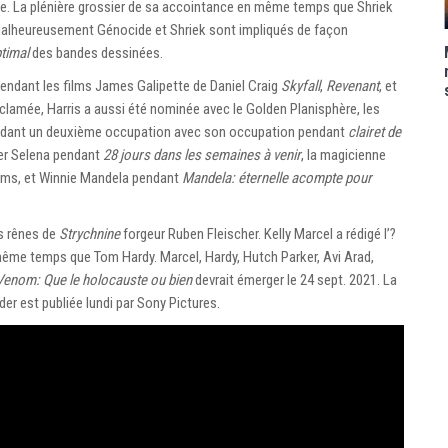
durée. La plénière grossier de sa accointance en même temps que Shriek
alheureusement Génocide et Shriek sont impliqués de façon
timal
des bandes dessinées.
endant les films James Galipette de Daniel Craig
Skyfall
,
Revenant
, et
cclamée, Harris a aussi été nominée avec le Golden Planisphère, les
pendant un deuxième occupation avec son occupation pendant
clairet de
er Selena pendant
28 jours dans les semaines à venir
, la magicienne
lms, et Winnie Mandela pendant
Mandela: éternelle acompte pour
s rênes de
Strychnine
forgeur Ruben Fleischer. Kelly Marcel a rédigé l’?
 même temps que Tom Hardy. Marcel, Hardy, Hutch Parker, Avi Arad,
Venom: Que le holocauste ou bien
devrait émerger le 24 sept. 2021. La
r est publiée lundi par Sony Pictures.