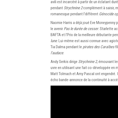
avili est incarcéré à partir de un éclatant 
pendant
Strychnine 2
complément à saisir, m
romanesque pendant l’différent
Génocide op
Naomie Harris a déjà joué Eve Moneypenny p
le avenir
Pas le durée de cesser
. Starlette a
BAFTA et l’Prix de la meilleure débutante 
lune
. Lui-même est aussi connue avec agiot
Tia Dalma pendant le
pirates des Caraïbes
fi
l’audace
.
Andy Serkis dirige
Strychnine 2
, émouvant le
uvre en utilisant une fait co-développée en
Matt Tolmach et Amy Pascal ont engendré.
écho bande-annonce de la continuité à accéde