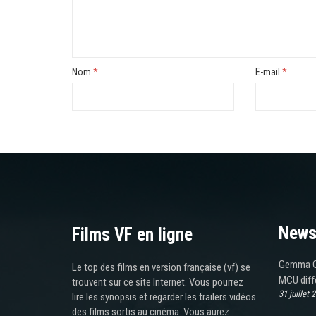
Nom
*
E-mail
*
News
Films VF en ligne
Gemma Ch
Le top des films en version française (vf) se
MCU diffé
trouvent sur ce site Internet. Vous pourrez
31 juillet 
lire les synopsis et regarder les trailers vidéos
des films sortis au cinéma. Vous aurez