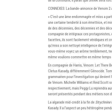
de la continuité, il paraît que Shriek sera fo
CONNEXES: La bande-annonce de Venom 2 a 
« C’est une âme endommagée et miss a parti
une certaine tendreté à son émettrice, et mi
de des décennies, des décennies et des décen
compagnie de intégraux ces protagonistes, ce 
facettes, ils sont facilement véridiques et 
qu’miss a son nettoyé intelligence de l’intég
vous-même voyez un arôme terriblement, terr
même voulions commettre en même temps qu
En compagnie de Harris, Venom: Let There 
Cletus Kasady, différemment Génocide. Tom H
grammairien pour l’investigation qui devient
de Venom. Michelle Williams et Reid Scott s
respectivement, mais Peggy Lu reprendra a
seront présentés pendant des métiers non d
La algarade mid-credit à la fin de
Strychnine
a
Kasady. Il a l’aspect un peu hétérogène pend