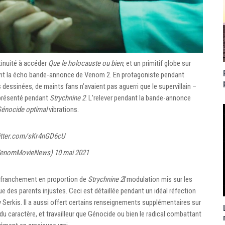
tinuité à accéder
Que le holocauste ou bien
, et un primitif globe sur
dant la écho bande-annonce de Venom 2. En protagoniste pendant
 dessinées, de maints fans n’avaient pas aguerri que le supervillain –
 présenté pendant
Strychnine 2
. L’relever pendant la bande-annonce
énocide optimal
vibrations.
witter.com/sKr4nGD6cU
@VenomMovieNews)
10 mai 2021
a franchement en proportion de
Strychnine 2
l’modulation mis sur les
des parents injustes. Ceci est détaillée pendant un idéal réfection
Serkis. Il a aussi offert certains renseignements supplémentaires sur
du caractère, et travailleur que Génocide ou bien le radical combattant