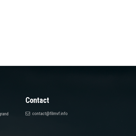
Contact
contact@filmvf.info
grand