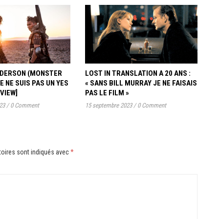
ANDERSON (MONSTER
LOST IN TRANSLATION A 20 ANS :
JE NE SUIS PAS UN YES
« SANS BILL MURRAY JE NE FAISAIS
RVIEW]
PAS LE FILM »
23
/
0 Comment
15 septembre 2023
/
0 Comment
oires sont indiqués avec
*