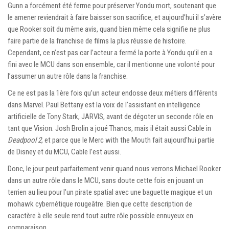
Gunn a forcément été ferme pour préserver Yondu mort, soutenant que
le amener reviendrait à faire baisser son sacrifice, et aujourd’hui il s’avère
que Rooker soit du même avis, quand bien même cela signifie ne plus
faire partie de la franchise de films la plus réussie de histoire.
Cependant, ce n’est pas car l’acteur a fermé la porte à Yondu qu’il en a
fini avec le MCU dans son ensemble, car il mentionne une volonté pour
l’assumer un autre rôle dans la franchise.
Ce ne est pas la 1ère fois qu’un acteur endosse deux métiers différents
dans Marvel. Paul Bettany est la voix de l’assistant en intelligence
artificielle de Tony Stark, JARVIS, avant de dégoter un seconde rôle en
tant que Vision. Josh Brolin a joué Thanos, mais il était aussi Cable in
Deadpool 2
, et parce que le Merc with the Mouth fait aujourd’hui partie
de Disney et du MCU, Cable l’est aussi.
Donc, le jour peut parfaitement venir quand nous verrons Michael Rooker
dans un autre rôle dans le MCU, sans doute cette fois en jouant un
terrien au lieu pour l’un pirate spatial avec une baguette magique et un
mohawk cybernétique rougeâtre. Bien que cette description de
caractère à elle seule rend tout autre rôle possible ennuyeux en
comparaison.