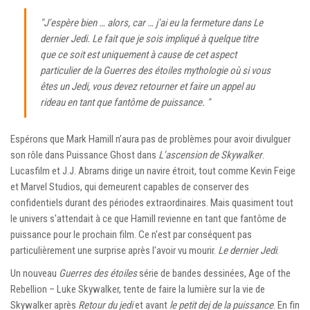
"J'espère bien … alors, car … j'ai eu la fermeture dans
Le
dernier Jedi
. Le fait que je sois impliqué à quelque titre
que ce soit est uniquement à cause de cet aspect
particulier de la
Guerres des étoiles
mythologie où si vous
êtes un Jedi, vous devez retourner et faire un appel au
rideau en tant que fantôme de puissance. "
Espérons que Mark Hamill n’aura pas de problèmes pour avoir divulguer
son rôle dans Puissance Ghost dans
L'ascension de Skywalker
.
Lucasfilm et J.J. Abrams dirige un navire étroit, tout comme Kevin Feige
et Marvel Studios, qui demeurent capables de conserver des
confidentiels durant des périodes extraordinaires. Mais quasiment tout
le univers s'attendait à ce que Hamill revienne en tant que fantôme de
puissance pour le prochain film. Ce n'est par conséquent pas
particulièrement une surprise après l'avoir vu mourir.
Le dernier Jedi
.
Un nouveau
Guerres des étoiles
série de bandes dessinées, Age of the
Rebellion – Luke Skywalker, tente de faire la lumière sur la vie de
Skywalker après
Retour du jedi
et avant
le petit dej de la puissance
. En fin