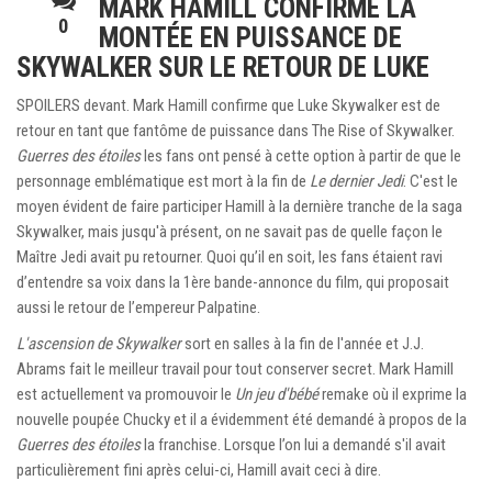
MARK HAMILL CONFIRME LA
0
MONTÉE EN PUISSANCE DE
SKYWALKER SUR LE RETOUR DE LUKE
SPOILERS devant. Mark Hamill confirme que Luke Skywalker est de
retour en tant que fantôme de puissance dans The Rise of Skywalker.
Guerres des étoiles
les fans ont pensé à cette option à partir de que le
personnage emblématique est mort à la fin de
Le dernier Jedi
. C'est le
moyen évident de faire participer Hamill à la dernière tranche de la saga
Skywalker, mais jusqu'à présent, on ne savait pas de quelle façon le
Maître Jedi avait pu retourner. Quoi qu’il en soit, les fans étaient ravi
d’entendre sa voix dans la 1ère bande-annonce du film, qui proposait
aussi le retour de l’empereur Palpatine.
L'ascension de Skywalker
sort en salles à la fin de l'année et J.J.
Abrams fait le meilleur travail pour tout conserver secret. Mark Hamill
est actuellement va promouvoir le
Un jeu d'bébé
remake où il exprime la
nouvelle poupée Chucky et il a évidemment été demandé à propos de la
Guerres des étoiles
la franchise. Lorsque l’on lui a demandé s'il avait
particulièrement fini après celui-ci, Hamill avait ceci à dire.