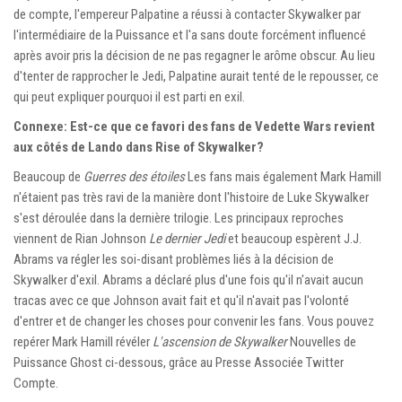
de compte, l'empereur Palpatine a réussi à contacter Skywalker par
l'intermédiaire de la Puissance et l'a sans doute forcément influencé
après avoir pris la décision de ne pas regagner le arôme obscur. Au lieu
d'tenter de rapprocher le Jedi, Palpatine aurait tenté de le repousser, ce
qui peut expliquer pourquoi il est parti en exil.
Connexe: Est-ce que ce favori des fans de Vedette Wars revient
aux côtés de Lando dans Rise of Skywalker?
Beaucoup de
Guerres des étoiles
Les fans mais également Mark Hamill
n'étaient pas très ravi de la manière dont l'histoire de Luke Skywalker
s'est déroulée dans la dernière trilogie. Les principaux reproches
viennent de Rian Johnson
Le dernier Jedi
et beaucoup espèrent J.J.
Abrams va régler les soi-disant problèmes liés à la décision de
Skywalker d'exil. Abrams a déclaré plus d'une fois qu'il n'avait aucun
tracas avec ce que Johnson avait fait et qu'il n'avait pas l'volonté
d'entrer et de changer les choses pour convenir les fans. Vous pouvez
repérer Mark Hamill révéler
L'ascension de Skywalker
Nouvelles de
Puissance Ghost ci-dessous, grâce au
Presse Associée Twitter
Compte.