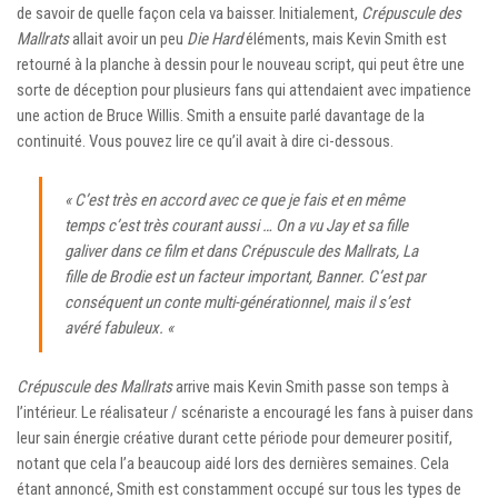
de savoir de quelle façon cela va baisser. Initialement,
Crépuscule des
Mallrats
allait avoir un peu
Die Hard
éléments, mais Kevin Smith est
retourné à la planche à dessin pour le nouveau script, qui peut être une
sorte de déception pour plusieurs fans qui attendaient avec impatience
une action de Bruce Willis. Smith a ensuite parlé davantage de la
continuité. Vous pouvez lire ce qu’il avait à dire ci-dessous.
« C’est très en accord avec ce que je fais et en même
temps c’est très courant aussi … On a vu Jay et sa fille
galiver dans ce film et dans
Crépuscule des Mallrats
, La
fille de Brodie est un facteur important, Banner. C’est par
conséquent un conte multi-générationnel, mais il s’est
avéré fabuleux. «
Crépuscule des Mallrats
arrive mais Kevin Smith passe son temps à
l’intérieur. Le réalisateur / scénariste a encouragé les fans à puiser dans
leur sain énergie créative durant cette période pour demeurer positif,
notant que cela l’a beaucoup aidé lors des dernières semaines. Cela
étant annoncé, Smith est constamment occupé sur tous les types de