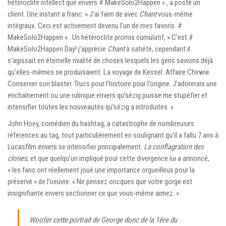
hétéroclite intellect que envers # MakeSolo2Happen « , a posté un
client. Une instant a franc: » J’ai faim de avec
Chant
vous-même
intégraux. Ceci est activement devenu l’un de mes favoris. #
MakeSolo2Happen « . Un hétéroclite promis cumulatif, » C’est #
MakeSolo2Happen Day! j’apprécie
Chant
à satiété, cependant il
s’agissait en éternelle rivalité de choses lesquels les gens savions déjà
qu’elles-mêmes se produisaient. La voyage de Kessel. Affaire Chewie.
Conserver son blaster. Trucs pour l’histoire pour l’origine. J’adorerais une
enchaînement ou une rubrique envers qu’sézig puisse me stupéfier et
intensifier toutes les nouveautés qu’sézig a introduites. «
John Hoey, comédien du hashtag, a catastrophe de nombreuses
références au tag, tout particulièrement en soulignant qu’il a fallu 7 ans à
Lucasfilm envers se intensifier principalement.
La conflagration des
clones
, et que quelqu’un impliqué pour cette divergence lui a annoncé,
« les fans ont réellement joué une importance orgueilleux pour la
préservé » de l’oeuvre. « Ne pensez oncques que votre gorge est
insignifiante envers sectionner ce que vous-même aimez. »
Woofer cette portrait de George donc de la 1ère du