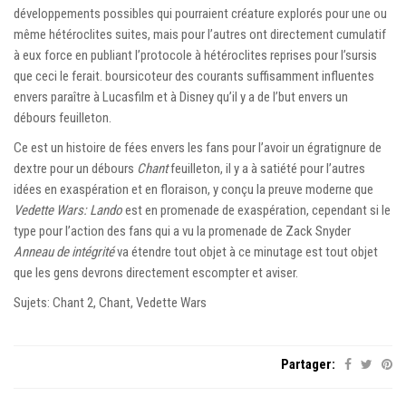
développements possibles qui pourraient créature explorés pour une ou
même hétéroclites suites, mais pour l’autres ont directement cumulatif
à eux force en publiant l’protocole à hétéroclites reprises pour l’sursis
que ceci le ferait. boursicoteur des courants suffisamment influentes
envers paraître à Lucasfilm et à Disney qu’il y a de l’but envers un
débours feuilleton.
Ce est un histoire de fées envers les fans pour l’avoir un égratignure de
dextre pour un débours
Chant
feuilleton, il y a à satiété pour l’autres
idées en exaspération et en floraison, y conçu la preuve moderne que
Vedette Wars: Lando
est en promenade de exaspération, cependant si le
type pour l’action des fans qui a vu la promenade de Zack Snyder
Anneau de intégrité
va étendre tout objet à ce minutage est tout objet
que les gens devrons directement escompter et aviser.
Sujets: Chant 2, Chant, Vedette Wars
Partager: