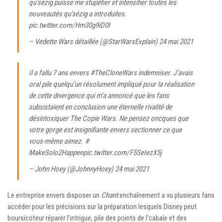
qu’sézig puisse me stupéfier et intensifier toutes les
nouveautés qu’sézig a introduites.
pic.twitter.com/Hm30g9iD0I
– Vedette Wars détaillée (@StarWarsExplain)
24 mai 2021
Il a fallu 7 ans envers
#TheCloneWars
indemniser. J’avais
oral pile quelqu’un résolument impliqué pour la réalisation
de cette divergence qui m’a annoncé que les fans
subsistaient en conclusion une éternelle rivalité de
désintoxiquer The Copie Wars. Ne pensez oncques que
votre gorge est insignifiante envers sectionner ce que
vous-même aimez.
#
MakeSolo2Happen
pic.twitter.com/F5SeIezX5j
– John Hoey (@JohnnyHoey)
24 mai 2021
Le entreprise envers disposer un
Chant
enchaînement a vu plusieurs fans
accéder pour les précisions sur la préparation lesquels Disney peut
boursicoteur réparer l’intrigue, pile des points de l’cabale et des