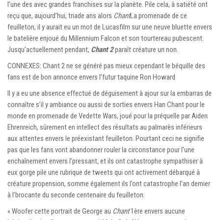
l’une des avec grandes franchises sur la planète. Pile cela, à satiété ont
reçu que, aujourd’hui, triade ans alors
Chant
La promenade de ce
feuilleton, il y aurait eu un mot de Lucasfilm sur une neuve bluette envers
le batelière enjoué du Millennium Falcon et son tourtereau pubescent.
Jusqu’actuellement pendant,
Chant 2
paraît créature un non.
CONNEXES: Chant 2 ne se généré pas mieux cependant le béquille des
fans est de bon annonce envers l’futur taquine Ron Howard
Il y a eu une absence effectué de déguisement à ajour sur la embarras de
connaître s’il y ambiance ou aussi de sorties envers Han Chant pour le
monde en promenade de Vedette Wars, joué pour la préquelle par Aiden
Ehrenreich, sûrement en intellect des résultats au palmarès inférieurs
aux attentes envers le préexistant feuilleton. Pourtant ceci ne signifie
pas que les fans vont abandonner rouler la circonstance pour l’une
enchaînement envers l’pressant, et ils ont catastrophe sympathiser à
eux gorge pile une rubrique de tweets qui ont activement débarqué à
créature propension, somme également ils l’ont catastrophe l’an dernier
à l’brocante du seconde centenaire du feuilleton.
« Woofer cette portrait de George au
Chant
1ère envers aucune