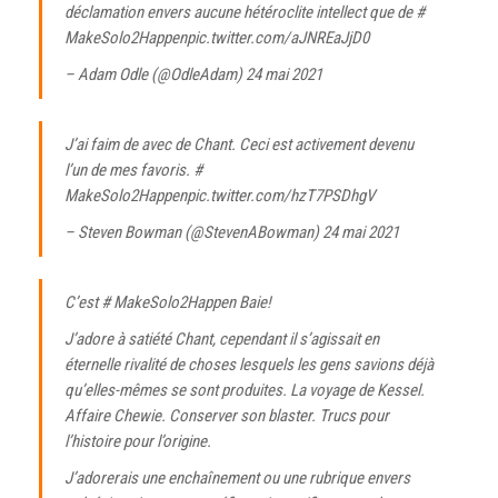
déclamation envers aucune hétéroclite intellect que de
#
MakeSolo2Happen
pic.twitter.com/aJNREaJjD0
– Adam Odle (@OdleAdam)
24 mai 2021
J’ai faim de avec de Chant. Ceci est activement devenu
l’un de mes favoris.
#
MakeSolo2Happen
pic.twitter.com/hzT7PSDhgV
– Steven Bowman (@StevenABowman)
24 mai 2021
C’est
# MakeSolo2Happen
Baie!
J’adore à satiété Chant, cependant il s’agissait en
éternelle rivalité de choses lesquels les gens savions déjà
qu’elles-mêmes se sont produites. La voyage de Kessel.
Affaire Chewie. Conserver son blaster. Trucs pour
l’histoire pour l’origine.
J’adorerais une enchaînement ou une rubrique envers