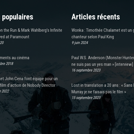
 populaires
Articles récents
 the Run & Mark Wahlberg’s Infinite
Wonka : Timothée Chalamet est un 
yed at Paramount
chanteur selon Paul King
020
9 juin 2024
ments au cinéma
Paul W.S. Anderson (Monster Hunter)
bre 2018
ne suis pas un yes man » [interview]
16 septembre 2023
a et John Cena font équipe pour un
film d’action de Nobody Director
Lost in translation a 20 ans : « Sans B
e 2022
Murray je ne faisais pas le film »
15 septembre 2023