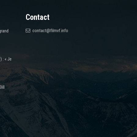
Contact
contact@filmvf.info
grand
 : « Je
ill