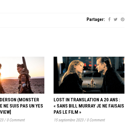
Partager:
ANDERSON (MONSTER
LOST IN TRANSLATION A 20 ANS :
JE NE SUIS PAS UN YES
« SANS BILL MURRAY JE NE FAISAIS
RVIEW]
PAS LE FILM »
23
/
0 Comment
15 septembre 2023
/
0 Comment