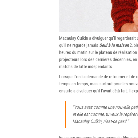
Macaulay Culkin a divulguer qu'il regarderait
qu'il ne regarde jamais
Seul à la maison
2, bi
heures du matin sur le plateau de réalisation
projecteurs lors des dernières décennies, en
matchs de lutte indépendants.
Lorsque l’on lui demande de retourner et de 
temps en temps, mais surtout pour les nouvel
ensuite a divulguer qu'il l'avait déjà fait. Il exp
"Vous avez comme une nouvelle petite
et elle est comme, tu veux le repérer
Macaulay Culkin, n'est-ce pas? "
En ce qui concerne le visionnage du film avec 