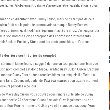
s lignes. Globalement, cela ne s’avère pas être l'qualification la plus
rmation en discutant avec Jimmy Fallon, mais ce n’était pas de cela
, Culkin était sur le point de promouvoir sa marque Bunny Ears en
veau prénom, qu'il modifiera légalement après le choix d'un gagnant la
 réduit son nombre à cinq et propose des choix assez intéressants.
bIsBack et Publicity Stunt sont les choix possibles, et l'acteur
té derrière ses théories du complot
sûrement la meilleure, a suggéré de faire un tour publicitaire, bien que
. Son nom complet est donc Macaulay Macaulay Culkin Culkin. L'acteur
marque Bunny Ears et dans tous les idées sur lesquels il officie. Il a
 le faire. Cependant, parler de
Seul à la maison
et un bizarre moment
eilleurs périodes à ce jour.
 de Macaulay Culkin, vous pouvez vous rendre sur le site de Bunny
a annoncé le 24 décembre. Quant à savoir s'il va légalement ou non
 reste flou. Pour le moment, Culkin y va et il s'amuse beaucoup. Vous