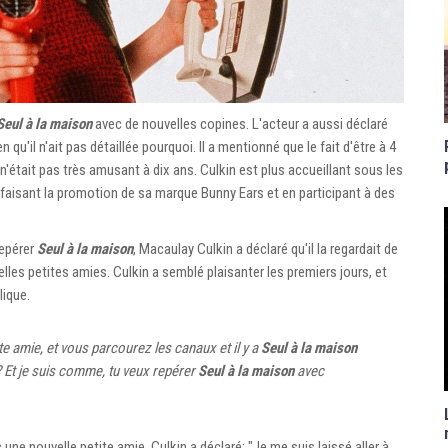
Seul à la maison
avec de nouvelles copines. L'acteur a aussi déclaré
en qu'il n'ait pas détaillée pourquoi. Il a mentionné que le fait d'être à 4
 n'était pas très amusant à dix ans. Culkin est plus accueillant sous les
 faisant la promotion de sa marque Bunny Ears et en participant à des
repérer
Seul à la maison
, Macaulay Culkin a déclaré qu'il la regardait de
les petites amies. Culkin a semblé plaisanter les premiers jours, et
lique.
 amie, et vous parcourez les canaux et il y a
Seul à la maison
? Et je suis comme, tu veux repérer
Seul à la maison
avec
une nouvelle petite amie, Culkin a déclaré: "Je me suis laissé aller à