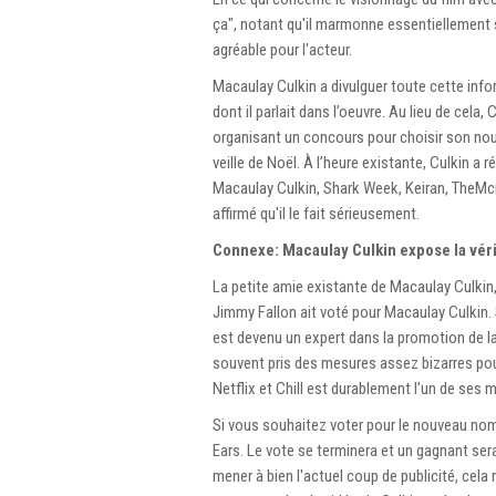
ça", notant qu'il marmonne essentiellement se
agréable pour l'acteur.
Macaulay Culkin a divulguer toute cette info
dont il parlait dans l’oeuvre. Au lieu de cela
organisant un concours pour choisir son nou
veille de Noël. À l’heure existante, Culkin a
Macaulay Culkin, Shark Week, Keiran, TheMcri
affirmé qu'il le fait sérieusement.
Connexe: Macaulay Culkin expose la véri
La petite amie existante de Macaulay Culkin, 
Jimmy Fallon ait voté pour Macaulay Culkin
est devenu un expert dans la promotion de la 
souvent pris des mesures assez bizarres pour
Netflix et Chill est durablement l’un de ses m
Si vous souhaitez voter pour le nouveau nom
Ears. Le vote se terminera et un gagnant ser
mener à bien l'actuel coup de publicité, cela