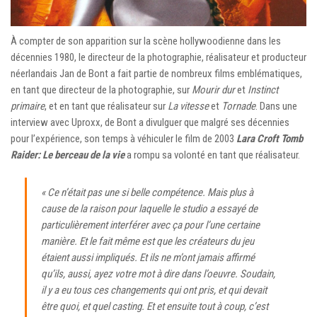
À compter de son apparition sur la scène hollywoodienne dans les
décennies 1980, le directeur de la photographie, réalisateur et producteur
néerlandais Jan de Bont a fait partie de nombreux films emblématiques,
en tant que directeur de la photographie, sur
Mourir dur
et
Instinct
primaire
, et en tant que réalisateur sur
La vitesse
et
Tornade
. Dans une
interview avec Uproxx, de Bont a divulguer que malgré ses décennies
pour l’expérience, son temps à véhiculer le film de 2003
Lara Croft Tomb
Raider: Le berceau de la vie
a rompu sa volonté en tant que réalisateur.
« Ce n’était pas une si belle compétence. Mais plus à
cause de la raison pour laquelle le studio a essayé de
particulièrement interférer avec ça pour l’une certaine
manière. Et le fait même est que les créateurs du jeu
étaient aussi impliqués. Et ils ne m’ont jamais affirmé
qu’ils, aussi, ayez votre mot à dire dans l’oeuvre. Soudain,
il y a eu tous ces changements qui ont pris, et qui devait
être quoi, et quel casting. Et et ensuite tout à coup, c’est