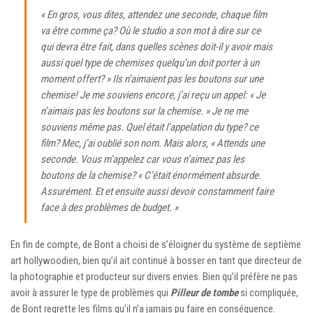
« En gros, vous dites, attendez une seconde, chaque film
va être comme ça? Où le studio a son mot à dire sur ce
qui devra être fait, dans quelles scènes doit-il y avoir mais
aussi quel type de chemises quelqu’un doit porter à un
moment offert? » Ils n’aimaient pas les boutons sur une
chemise! Je me souviens encore, j’ai reçu un appel: « Je
n’aimais pas les boutons sur la chemise. » Je ne me
souviens même pas. Quel était l’appelation du type? ce
film? Mec, j’ai oublié son nom. Mais alors, « Attends une
seconde. Vous m’appelez car vous n’aimez pas les
boutons de la chemise? « C’était énormément absurde.
Assurément. Et et ensuite aussi devoir constamment faire
face à des problèmes de budget. »
En fin de compte, de Bont a choisi de s’éloigner du système de septième
art hollywoodien, bien qu’il ait continué à bosser en tant que directeur de
la photographie et producteur sur divers envies. Bien qu’il préfère ne pas
avoir à assurer le type de problèmes qui
Pilleur de tombe
si compliquée,
de Bont regrette les films qu’il n’a jamais pu faire en conséquence.