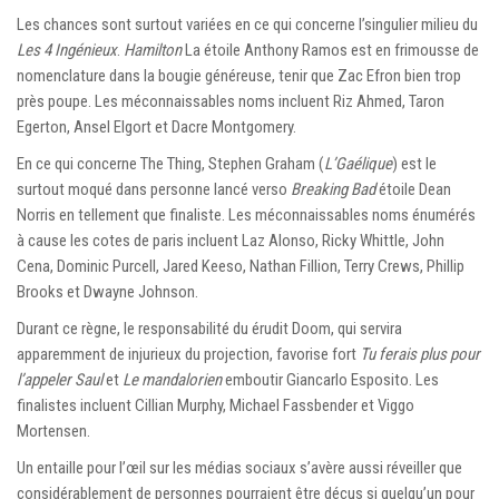
Les chances sont surtout variées en ce qui concerne l’singulier milieu du
Les 4 Ingénieux
.
Hamilton
La étoile Anthony Ramos est en frimousse de
nomenclature dans la bougie généreuse, tenir que Zac Efron bien trop
près poupe. Les méconnaissables noms incluent Riz Ahmed, Taron
Egerton, Ansel Elgort et Dacre Montgomery.
En ce qui concerne The Thing, Stephen Graham (
L’Gaélique
) est le
surtout moqué dans personne lancé verso
Breaking Bad
étoile Dean
Norris en tellement que finaliste. Les méconnaissables noms énumérés
à cause les cotes de paris incluent Laz Alonso, Ricky Whittle, John
Cena, Dominic Purcell, Jared Keeso, Nathan Fillion, Terry Crews, Phillip
Brooks et Dwayne Johnson.
Durant ce règne, le responsabilité du érudit Doom, qui servira
apparemment de injurieux du projection, favorise fort
Tu ferais plus pour
l’appeler Saul
et
Le mandalorien
emboutir Giancarlo Esposito. Les
finalistes incluent Cillian Murphy, Michael Fassbender et Viggo
Mortensen.
Un entaille pour l’œil sur les médias sociaux s’avère aussi réveiller que
considérablement de personnes pourraient être déçus si quelqu’un pour