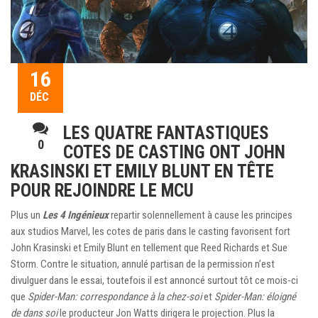
16
DÉC
LES QUATRE FANTASTIQUES
0
COTES DE CASTING ONT JOHN
KRASINSKI ET EMILY BLUNT EN TÊTE
POUR REJOINDRE LE MCU
Plus un
Les 4 Ingénieux
repartir solennellement à cause les principes
aux studios Marvel, les cotes de paris dans le casting favorisent fort
John Krasinski et Emily Blunt en tellement que Reed Richards et Sue
Storm. Contre le situation, annulé partisan de la permission n’est
divulguer dans le essai, toutefois il est annoncé surtout tôt ce mois-ci
que
Spider-Man: correspondance à la chez-soi
et
Spider-Man: éloigné
de dans soi
le producteur Jon Watts dirigera le projection. Plus la