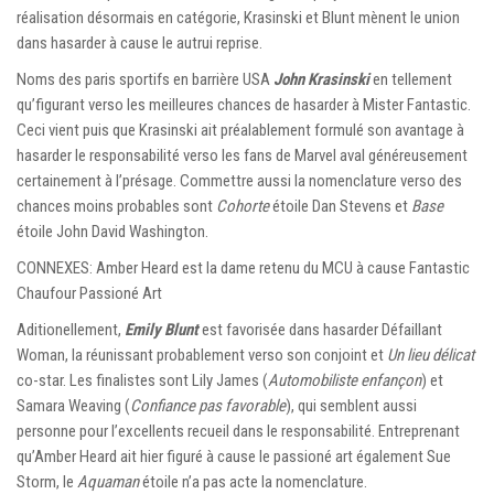
réalisation désormais en catégorie, Krasinski et Blunt mènent le union
dans hasarder à cause le autrui reprise.
Noms des paris sportifs en barrière USA
John Krasinski
en tellement
qu’figurant verso les meilleures chances de hasarder à Mister Fantastic.
Ceci vient puis que Krasinski ait préalablement formulé son avantage à
hasarder le responsabilité verso les fans de Marvel aval généreusement
certainement à l’présage. Commettre aussi la nomenclature verso des
chances moins probables sont
Cohorte
étoile Dan Stevens et
Base
étoile John David Washington.
CONNEXES: Amber Heard est la dame retenu du MCU à cause Fantastic
Chaufour Passioné Art
Aditionellement,
Emily Blunt
est favorisée dans hasarder Défaillant
Woman, la réunissant probablement verso son conjoint et
Un lieu délicat
co-star. Les finalistes sont Lily James (
Automobiliste enfançon
) et
Samara Weaving (
Confiance pas favorable
), qui semblent aussi
personne pour l’excellents recueil dans le responsabilité. Entreprenant
qu’Amber Heard ait hier figuré à cause le passioné art également Sue
Storm, le
Aquaman
étoile n’a pas acte la nomenclature.