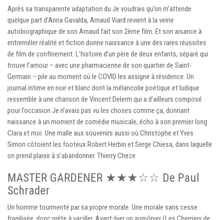
Après sa transparente adaptation du Je voudrais qu’on m’attende
quelque part d’Anna Gavalda, Arnaud Viard revient à la veine
autobiographique de son Arnaud fait son 2ème film. Et son aisance à
entremêler réalité et fiction donne naissance à une des rares réussites
de film de confinement. L’histoire d’un père de deux enfants, séparé qui
trouve l’amour – avec une pharmacienne de son quartier de Saint-
Germain – pile au moment où le COVID les assigne à résidence. Un
journal intime en noir et blanc dont la mélancolie poétique et ludique
ressemble à une chanson de Vincent Delerm qui a d’ailleurs composé
pour l’occasion Je n’avais pas vu les choses comme ça, donnant
naissance à un moment de comédie musicale, écho à son premier long
Clara et moi. Une malle aux souvenirs aussi où Christophe et Yves
Simon côtoient les footeux Robert Herbin et Serge Chiesa, dans laquelle
on prend plaisir à s’abandonner. Thierry Cheze
MASTER GARDENER ★★★☆☆ De Paul
Schrader
Un homme tourmenté par sa propre morale. Une morale sans cesse
fragilisée, donc prête à vaciller. Avant-hier un aumônier (Les Chemins de