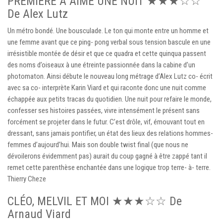
PREMIÈRE A AIME UNE NUIT ★★★☆☆
De Alex Lutz
Un métro bondé. Une bousculade. Le ton qui monte entre un homme et
une femme avant que ce ping- pong verbal sous tension bascule en une
irrésistible montée de désir et que ce quadra et cette quinqua passent
des noms d’oiseaux à une étreinte passionnée dans la cabine d’un
photomaton. Ainsi débute le nouveau long métrage d’Alex Lutz co- écrit
avec sa co- interprète Karin Viard et qui raconte donc une nuit comme
échappée aux petits tracas du quotidien. Une nuit pour refaire le monde,
confesser ses histoires passées, vivre intensément le présent sans
forcément se projeter dans le futur. C’est drôle, vif, émouvant tout en
dressant, sans jamais pontifier, un état des lieux des relations hommes-
femmes d’aujourd’hui. Mais son double twist final (que nous ne
dévoilerons évidemment pas) aurait du coup gagné à être zappé tant il
remet cette parenthèse enchantée dans une logique trop terre- à- terre.
Thierry Cheze
CLÉO, MELVIL ET MOI ★★★☆☆ De
Arnaud Viard