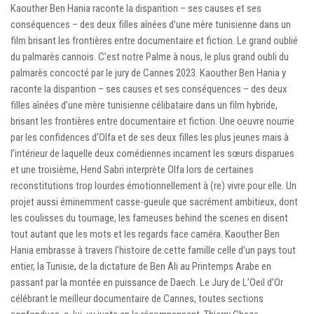
Kaouther Ben Hania raconte la disparition – ses causes et ses
conséquences – des deux filles aînées d’une mère tunisienne dans un
film brisant les frontières entre documentaire et fiction. Le grand oublié
du palmarès cannois. C’est notre Palme à nous, le plus grand oubli du
palmarès concocté par le jury de Cannes 2023. Kaouther Ben Hania y
raconte la disparition – ses causes et ses conséquences – des deux
filles aînées d’une mère tunisienne célibataire dans un film hybride,
brisant les frontières entre documentaire et fiction. Une oeuvre nourrie
par les confidences d’Olfa et de ses deux filles les plus jeunes mais à
l’intérieur de laquelle deux comédiennes incarnent les sœurs disparues
et une troisième, Hend Sabri interprète Olfa lors de certaines
reconstitutions trop lourdes émotionnellement à (re) vivre pour elle. Un
projet aussi éminemment casse-gueule que sacrément ambitieux, dont
les coulisses du tournage, les fameuses behind the scenes en disent
tout autant que les mots et les regards face caméra. Kaouther Ben
Hania embrasse à travers l’histoire de cette famille celle d’un pays tout
entier, la Tunisie, de la dictature de Ben Ali au Printemps Arabe en
passant par la montée en puissance de Daech. Le Jury de L’Oeil d’Or
célébrant le meilleur documentaire de Cannes, toutes sections