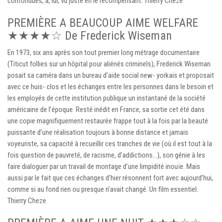
confondues, a, lui, vu juste en le récompensant. Thierry Cheze
PREMIÈRE A BEAUCOUP AIME WELFARE
★★★★☆ De Frederick Wiseman
En 1973, six ans après son tout premier long métrage documentaire
(Titicut follies sur un hôpital pour aliénés criminels), Frederick Wiseman
posait sa caméra dans un bureau d’aide social new- yorkais et proposait
avec ce huis- clos et les échanges entre les personnes dans le besoin et
les employés de cette institution publique un instantané de la société
américaine de l’époque. Resté inédit en France, sa sortie cet été dans
une copie magnifiquement restaurée frappe tout à la fois par la beauté
puissante d’une réalisation toujours à bonne distance et jamais
voyeuriste, sa capacité à recueillir ces tranches de vie (où il est tout à la
fois question de pauvreté, de racisme, d’addictions…), son génie à les
faire dialoguer par un travail de montage d’une limpidité inouïe. Mais
aussi par le fait que ces échanges d’hier résonnent fort avec aujourd’hui,
comme si au fond rien ou presque n’avait changé. Un film essentiel.
Thierry Cheze