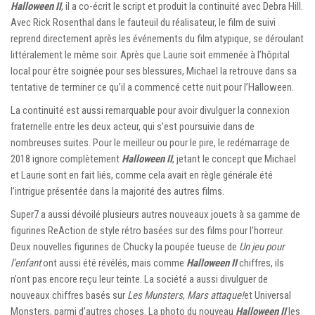
Halloween II
, il a co-écrit le script et produit la continuité avec Debra Hill.
Avec Rick Rosenthal dans le fauteuil du réalisateur, le film de suivi
reprend directement après les événements du film atypique, se déroulant
littéralement le même soir. Après que Laurie soit emmenée à l’hôpital
local pour être soignée pour ses blessures, Michael la retrouve dans sa
tentative de terminer ce qu’il a commencé cette nuit pour l’Halloween.
La continuité est aussi remarquable pour avoir divulguer la connexion
fraternelle entre les deux acteur, qui s’est poursuivie dans de
nombreuses suites. Pour le meilleur ou pour le pire, le redémarrage de
2018 ignore complètement
Halloween II
, jetant le concept que Michael
et Laurie sont en fait liés, comme cela avait en règle générale été
l’intrigue présentée dans la majorité des autres films.
Super7 a aussi dévoilé plusieurs autres nouveaux jouets à sa gamme de
figurines ReAction de style rétro basées sur des films pour l’horreur.
Deux nouvelles figurines de Chucky la poupée tueuse de
Un jeu pour
l’enfant
ont aussi été révélés, mais comme
Halloween II
chiffres, ils
n’ont pas encore reçu leur teinte. La société a aussi divulguer de
nouveaux chiffres basés sur
Les Munsters
,
Mars attaque!
et Universal
Monsters, parmi d’autres choses. La photo du nouveau
Halloween II
les