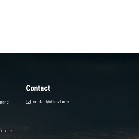
Contact
contact@filmvf.info
grand
 : « Je