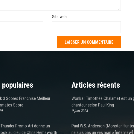
Site web
 populaires
Articles récents
k 3 Scores Franchise Meilleur
Wonka : Timothée Chalamet est un 
omates Score
chanteur selon Paul King
19
9 juin 2024
 Thunder Promo Art donne un
Paul W.S. Anderson (Monster Hunter)
look au dieu de Chris Hemsworth
ne suis pas un yes man » [interview]