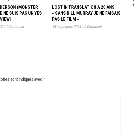
ANDERSON (MONSTER
LOST IN TRANSLATION A 20 ANS :
JE NE SUIS PAS UN YES
« SANS BILL MURRAY JE NE FAISAIS
RVIEW]
PAS LE FILM »
23
/
0 Comment
15 septembre 2023
/
0 Comment
oires sont indiqués avec
*