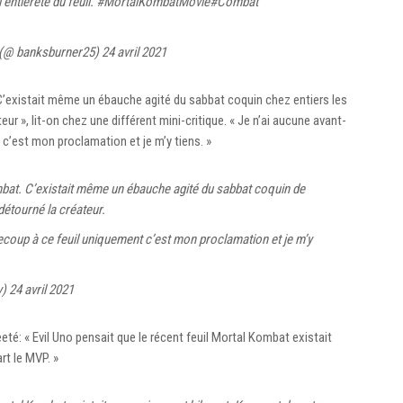
’entièreté du feuil.
#MortalKombatMovie
#Combat
 (@ banksburner25)
24 avril 2021
’existait même un ébauche agité du sabbat coquin chez entiers les
ur », lit-on chez une différent mini-critique. « Je n’ai aucune avant-
 c’est mon proclamation et je m’y tiens. »
bat. C’existait même un ébauche agité du sabbat coquin de
étourné la créateur.
recoup à ce feuil uniquement c’est mon proclamation et je m’y
y)
24 avril 2021
eeté: « Evil Uno pensait que le récent feuil Mortal Kombat existait
rt le MVP. »