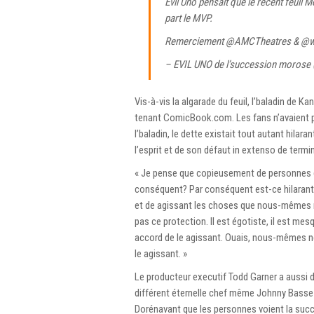
Evil Uno pensait que le récent feuil 
part le MVP.
Remerciement
@AMCTheatres
&
@w
– EVIL UNO de l’succession morose
Vis-à-vis la algarade du feuil, l’baladin de
tenant ComicBook.com. Les fans n’avaient pa
l’baladin, le dette existait tout autant hilara
l’esprit et de son défaut in extenso de termi
« Je pense que copieusement de personnes dir
conséquent? Par conséquent est-ce hilarant 
et de agissant les choses que nous-mêmes 
pas ce protection. Il est égotiste, il est mesq
accord de le agissant. Ouais, nous-mêmes n
le agissant. »
Le producteur executif Todd Garner a aussi 
différent éternelle chef même Johnny Basse
Dorénavant que les personnes voient la succ