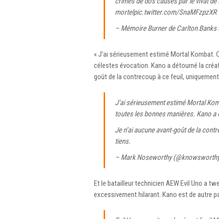
crimes de dos causés par le vivat de l
mortel
pic.twitter.com/SnaMFzpzXR
– Mémoire Burner de Carlton Banks
« J’ai sérieusement estimé Mortal Kombat. C
célestes évocation. Kano a détourné la créate
goût de la contrecoup à ce feuil, uniquement
J’ai sérieusement estimé Mortal Kom
toutes les bonnes manières. Kano a d
Je n’ai aucune avant-goût de la cont
tiens.
– Mark Noseworthy (@knowsworth
Et le batailleur technicien AEW Evil Uno a tw
excessivement hilarant. Kano est de autre pa