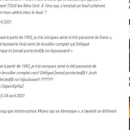
 TOUS les films l’ont. À 1ère vue, c’existait un feuil cohérent.
t mon attitré chez le feuil. ?
ril 2021
main
à partir de 1992, je n’ai oncques aimé ni été passioné de Kano »,
t humain
le feuil vient de brouiller complet ça! Délégué
ique et [email protected]& roi réjouissant! «
 à partir de 1992, je n’ai oncques aimé ni été passioné de
 brouiller complet ceci! Délégué [email protected]& t Josh
ected]& roi réjouissant! ???????
om/2ajwoXqHaZ
i)
24 avril 2021
up que interlocutrice #Kano qui se démarque », a tweeté un différent