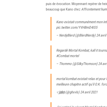
puis de évocation. Moyennant repérer de he
beaucoup que Kano chez
Affrontement hum
Kano existait communément mon inter
pic.twitter.com/YVHBmD4IS5
– NerdyBlerd (@BlerdNerdy)
24 avril
Regardé Mortal Kombat, kall it tourna
#Combat mortel
– Thommo (@SilkyThomson)
24 avr
mortal kombat existait relax et pour l
meilleure chapitre actif qu’il O.K. f
– j҉a҉k҉e҉ (@ghxvls)
24 avril 2021