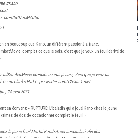
ême
#Kano
mbat
tter.com/3GDonMZD3c
021
n en beaucoup que Kano, un différent passioné a franc:
tMovie, complet ce que je sais, c’est que je veux un feuil dérivé de
»
rtalKombatMovie
complet ce que je sais, c’est que je veux un
 Afros ou blacks Hydre.
pic.twitter.com/r2x3aL1ma9
tor)
24 avril 2021
lant en écrivant: « RUPTURE: L’baladin qui a joué Kano chez le jeune
s crimes de dos de occasionner complet le feuil. »
ez le jeune feuil Mortal Kombat, est hospitalisé afin des