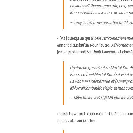
davantage? Ressources sûr, uniquement
Kano existait en aventure de autre par
– Tony Z. (@TonysaurusReks)
24 av
« [As] quelqu’un qui a joué
Affrontement hu
annoncé quelqu’un pour l’autre.
Affrontemen
[email protected]& t
Josh Lawson
est chimér
Quelqu’un qui calcule à Mortal Kombat
Kano. Le feuil Mortal Kombat vient de
Lawson est chimérique et [email prot
#MortalKombatMovie
pic.twitter.c
– Mike Kalinowski (@MikeKalinowsk
« Josh Lawson l’a précisément tué en beauco
téléspectateur content.