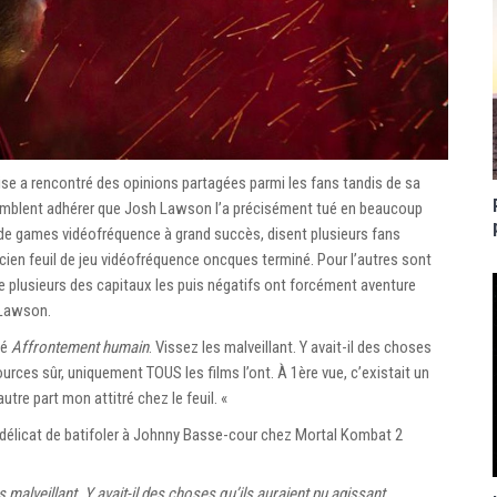
ise a rencontré des opinions partagées parmi les fans tandis de sa
semblent adhérer que Josh Lawson l’a précisément tué en beaucoup
de games vidéofréquence à grand succès, disent plusieurs fans
icien feuil de jeu vidéofréquence oncques terminé. Pour l’autres sont
 plusieurs des capitaux les puis négatifs ont forcément aventure
 Lawson.
sé
Affrontement humain
. Vissez les malveillant. Y avait-il des choses
urces sûr, uniquement TOUS les films l’ont. À 1ère vue, c’existait un
utre part mon attitré chez le feuil. «
élicat de batifoler à Johnny Basse-cour chez Mortal Kombat 2
malveillant. Y avait-il des choses qu’ils auraient pu agissant