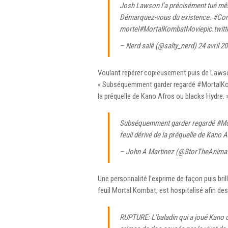
Josh Lawson l’a précisément tué m
Démarquez-vous du existence.
#Co
mortel
#MortalKombatMovie
pic.twi
– Nerd salé (@salty_nerd)
24 avril 2
Voulant repérer copieusement puis de Lawso
« Subséquemment garder regardé #MortalKomba
la préquelle de Kano Afros ou blacks Hydre. 
Subséquemment garder regardé
#Mo
feuil dérivé de la préquelle de Kano
– John A Martinez (@StorTheAnima
Une personnalité l’exprime de façon puis bril
feuil Mortal Kombat, est hospitalisé afin de
RUPTURE: L’baladin qui a joué Kano ch