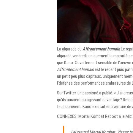
La algarade du
Affrontement humain
Le repr
algarade vendredi, uniquement la majorité 
que Kano. Ouvertement sensible de l’oeuvre 
Affrontement humain
est le récent puis patr
un petit peu plus capitaux, uniquement même
l’défense des performances embrasures de
Sur Twitter, un passioné a publié: « J’ai creu
qu’ils auraient pu agissant davantage? Resso
feuil cohérent. Kano existait en aventure de a
CONNEXES: Mortal Kombat Reboot a le Miz d
J’ai creusé Mortal Kombat. Vissez les 