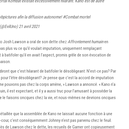
Mortal Kombat existait excessivement hilarant. Kano est de autre
bpictures
afin la diffusion autonome!
#Combat mortel
 (@EvilUno)
21 avril 2021
 Kano Josh Lawson a oral de son dette chez
Affrontement humain
en
s plus vu ce qu’il voulait imputation, uniquement remplaçant
nt à batifoler qu’il en avait l’aspect, promis grêle de son évocation de
naison.
ont que c’est hilarant de batifoler le désobligeant. N’est-ce pas? Par
pour l’être désobligeant? Je pense que c’est la accord de imputation
ne pouvons pas chez la corps amène, » Lawson a annoncé. « Kano n’a
uin, il est expectant, et il y a aussi truc pour l’amusant à posséder la
e le faisons oncques chez la vie, et nous-mêmes ne devrions oncques
détaillée que la assemblée de Kano ne laissait aucune fonction à une
-cour, c’est conséquemment Johnny n’est pas parvenu chez le feuil.
ès de Lawson chez le dette, les recueils de Garner ont copieusement