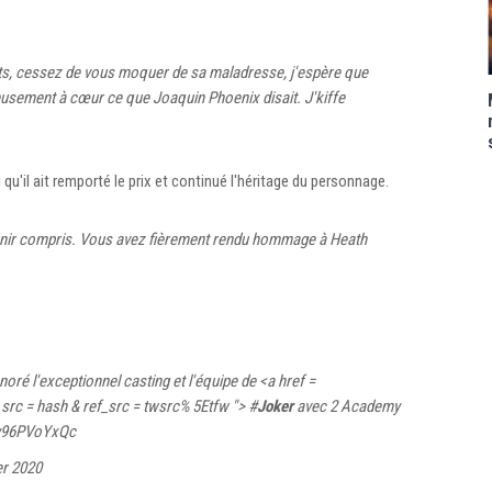
its, cessez de vous moquer de sa maladresse, j'espère que
eusement à cœur ce que Joaquin Phoenix disait. J'kiffe
qu'il ait remporté le prix et continué l'héritage du personnage.
finir compris. Vous avez fièrement rendu hommage à Heath
oré l'exceptionnel casting et l'équipe de <a href =
 src = hash & ref_src = twsrc% 5Etfw "> #
Joker
avec 2 Academy
/y96PVoYxQc
er 2020