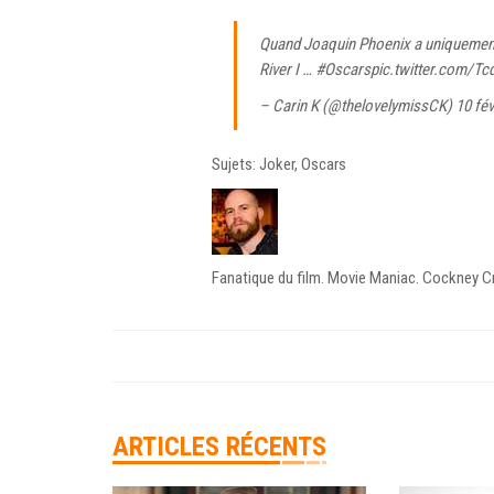
Quand Joaquin Phoenix a uniquement
River I …
#Oscars
pic.twitter.com/Tc
– Carin K (@thelovelymissCK)
10 fév
Sujets: Joker, Oscars
Fanatique du film. Movie Maniac. Cockney Crit
ARTICLES RÉCENTS