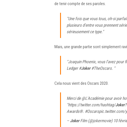
de tenir compte de ses paroles.
"Une fois que vous tous, oh-si parfa
plusieurs d'entre vous prennent séri
sérieusement ce type."
Mais, une grande partie sont simplement ravi 
"Joaquin Phoenix, vous l'avez pour 
Ledger #
Joker
#TheOscars. "
Cela nous vient des Oscars 2020.
Merci de
@L'Académie
pour avoir hon
"https://twitter.com/hashtag/
Joker
?
Awards®.
#Oscars
pic.twitter.com
–
Joker
Film (@jokermovie)
10 févri