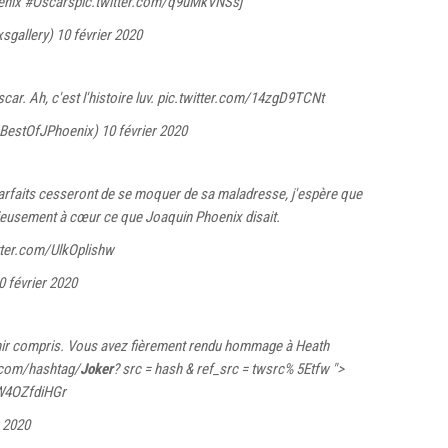
enix
#Oscars
pic.twitter.com/q9uMkVNSsj
xsgallery)
10 février 2020
ar. Ah, c'est l'histoire luv.
pic.twitter.com/14zgD9TCNt
(@BestOfJPhoenix)
10 février 2020
parfaits cesseront de se moquer de sa maladresse, j'espère que
rieusement à cœur ce que Joaquin Phoenix disait.
tter.com/UlkOplishw
0 février 2020
inir compris. Vous avez fièrement rendu hommage à Heath
r.com/hashtag/
Joker
? src = hash & ref_src = twsrc% 5Etfw ">
/W4OZfdiHGr
r 2020