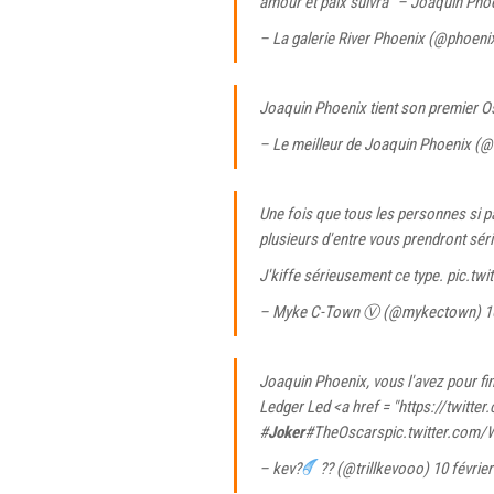
amour et paix suivra" – Joaquin Pho
– La galerie River Phoenix (@phoeni
Joaquin Phoenix tient son premier Osc
– Le meilleur de Joaquin Phoenix 
Une fois que tous les personnes si 
plusieurs d'entre vous prendront sé
J'kiffe sérieusement ce type.
pic.twi
– Myke C-Town Ⓥ (@mykectown)
1
Joaquin Phoenix, vous l'avez pour f
Ledger Led <a href = "https://twitte
#
Joker
#TheOscars
pic.twitter.com
– kev?
?? (@trillkevooo)
10 févrie