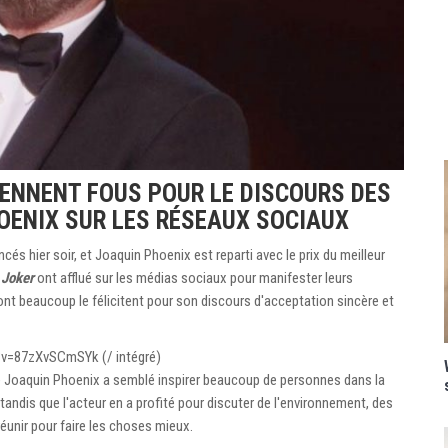
IENNENT FOUS POUR LE DISCOURS DES
OENIX SUR LES RÉSEAUX SOCIAUX
s hier soir, et Joaquin Phoenix est reparti avec le prix du meilleur
'
Joker
ont afflué sur les médias sociaux pour manifester leurs
dont beaucoup le félicitent pour son discours d'acceptation sincère et
?v=87zXvSCmSYk (/ intégré)
e Joaquin Phoenix a semblé inspirer beaucoup de personnes dans la
s, tandis que l'acteur en a profité pour discuter de l'environnement, des
éunir pour faire les choses mieux.