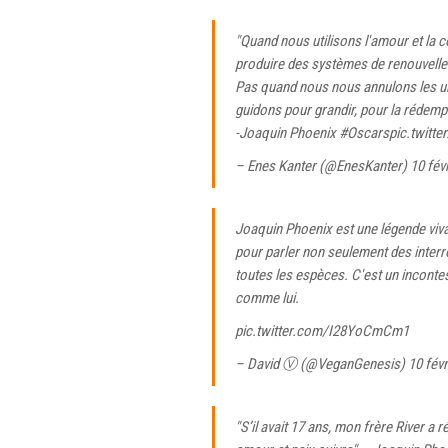
"Quand nous utilisons l'amour et la
produire des systèmes de renouvell
Pas quand nous nous annulons les u
guidons pour grandir, pour la rédempti
-Joaquin Phoenix
#Oscars
pic.twitt
– Enes Kanter (@EnesKanter)
10 fév
Joaquin Phoenix est une légende vivan
pour parler non seulement des inter
toutes les espèces. C'est un incontes
comme lui.
pic.twitter.com/I28YoCmCm1
– David Ⓥ (@VeganGenesis)
10 fév
"S’il avait 17 ans, mon frère River a 