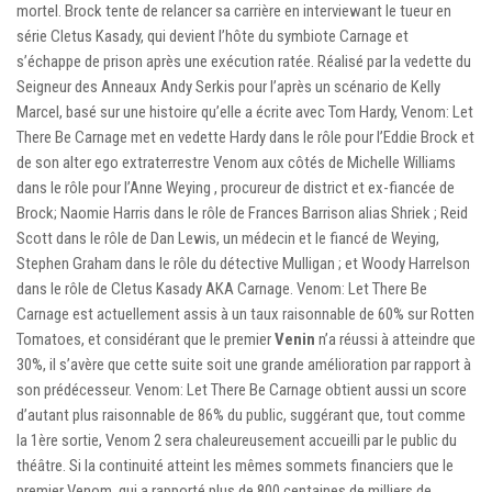
mortel. Brock tente de relancer sa carrière en interviewant le tueur en
série Cletus Kasady, qui devient l’hôte du symbiote Carnage et
s’échappe de prison après une exécution ratée. Réalisé par la vedette du
Seigneur des Anneaux Andy Serkis pour l’après un scénario de Kelly
Marcel, basé sur une histoire qu’elle a écrite avec Tom Hardy, Venom: Let
There Be Carnage met en vedette Hardy dans le rôle pour l’Eddie Brock et
de son alter ego extraterrestre Venom aux côtés de Michelle Williams
dans le rôle pour l’Anne Weying , procureur de district et ex-fiancée de
Brock; Naomie Harris dans le rôle de Frances Barrison alias Shriek ; Reid
Scott dans le rôle de Dan Lewis, un médecin et le fiancé de Weying,
Stephen Graham dans le rôle du détective Mulligan ; et Woody Harrelson
dans le rôle de Cletus Kasady AKA Carnage. Venom: Let There Be
Carnage est actuellement assis à un taux raisonnable de 60% sur Rotten
Tomatoes, et considérant que le premier
Venin
n’a réussi à atteindre que
30%, il s’avère que cette suite soit une grande amélioration par rapport à
son prédécesseur. Venom: Let There Be Carnage obtient aussi un score
d’autant plus raisonnable de 86% du public, suggérant que, tout comme
la 1ère sortie, Venom 2 sera chaleureusement accueilli par le public du
théâtre. Si la continuité atteint les mêmes sommets financiers que le
premier Venom, qui a rapporté plus de 800 centaines de milliers de