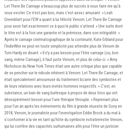
Let There Be Carnage a beaucoup plus de succès à vous faire rire qu’à
vous exciter. Ce n’est pas bon, mais c’est assez amusant. » Leah
Greenblatt pour l’EW a quant à lui félicité Venom: Let There Be Carnage
pour avoir fait exactement ce à quoi le public s’attend. « Une suite dont
le titre est à la fois une garantie et la prémisse, dans son intégralité. »
Après le carnage cinématographique de la continuité, Kate Erbland pour
l’IndieWire ne peut en toute simplicité pas attendre plus de Venom de
Tom Hardy en disant: « Il n’y a pas besoin pour l’être carnage (ou, bon
sang, même Carnage), il faut juste Venom, et plus de celui-ci. » Amy
Nicholson du New York Times était une autre critique plus que capable
de se pencher sur le ridicule inhérent à Venom: Let There Be Carnage, et
était spécialement amoureuse du traitement bizarre des symbiotes et
de leurs relations avec leurs invités hommes respectifs. « C’est, en
substance, un bain de sang burlesque à propos de deux trios qui ont
désespérément besoin pour l’une thérapie throuple. » Reprenant plus
pour l’un an après les événements du film à grande réussite de Sony en
2018, Venom, le journaliste pour l’investigation Eddie Brock a du mal à
s’conformer à la vie en tant qu’hôte du symbiote extraterrestre Venom,
qui lui confère des capacités surhumaines afin pour l’être un justicier