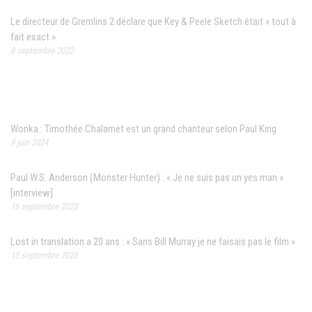
Le directeur de Gremlins 2 déclare que Key & Peele Sketch était « tout à
fait exact »
8 septembre 2022
Articles récents
Wonka : Timothée Chalamet est un grand chanteur selon Paul King
9 juin 2024
Paul W.S. Anderson (Monster Hunter) : « Je ne suis pas un yes man »
[interview]
16 septembre 2023
Lost in translation a 20 ans : « Sans Bill Murray je ne faisais pas le film »
15 septembre 2023
Contact