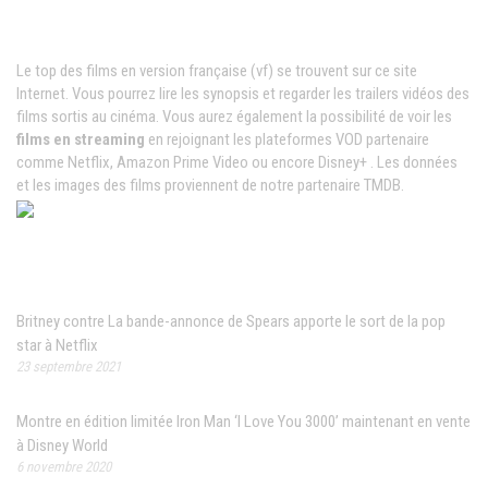
Films VF en ligne
Le top des films en version française (vf) se trouvent sur ce site
Internet. Vous pourrez lire les synopsis et regarder les trailers vidéos des
films sortis au cinéma. Vous aurez également la possibilité de voir les
films en streaming
en rejoignant les plateformes VOD partenaire
comme Netflix, Amazon Prime Video ou encore Disney+ . Les données
et les images des films proviennent de notre partenaire TMDB.
News populaires
Britney contre La bande-annonce de Spears apporte le sort de la pop
star à Netflix
23 septembre 2021
Montre en édition limitée Iron Man ‘I Love You 3000’ maintenant en vente
à Disney World
6 novembre 2020