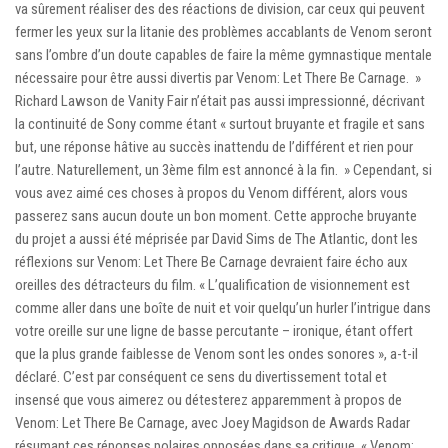
va sûrement réaliser des des réactions de division, car ceux qui peuvent
fermer les yeux sur la litanie des problèmes accablants de Venom seront
sans l’ombre d’un doute capables de faire la même gymnastique mentale
nécessaire pour être aussi divertis par Venom: Let There Be Carnage. »
Richard Lawson de Vanity Fair n’était pas aussi impressionné, décrivant
la continuité de Sony comme étant « surtout bruyante et fragile et sans
but, une réponse hâtive au succès inattendu de l’différent et rien pour
l’autre. Naturellement, un 3ème film est annoncé à la fin. » Cependant, si
vous avez aimé ces choses à propos du Venom différent, alors vous
passerez sans aucun doute un bon moment. Cette approche bruyante
du projet a aussi été méprisée par David Sims de The Atlantic, dont les
réflexions sur Venom: Let There Be Carnage devraient faire écho aux
oreilles des détracteurs du film. « L’qualification de visionnement est
comme aller dans une boîte de nuit et voir quelqu’un hurler l’intrigue dans
votre oreille sur une ligne de basse percutante – ironique, étant offert
que la plus grande faiblesse de Venom sont les ondes sonores », a-t-il
déclaré. C’est par conséquent ce sens du divertissement total et
insensé que vous aimerez ou détesterez apparemment à propos de
Venom: Let There Be Carnage, avec Joey Magidson de Awards Radar
résumant ces réponses polaires opposées dans sa critique. « Venom: