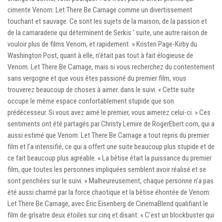
cimente Venom: Let There Be Carnage comme un divertissement
touchant et sauvage. Ce sont les sujets de la maison, de la passion et
de la camaraderie qui déterminent de Serkis ‘ suite, une autre raison de
vouloir plus de films Venom, et rapidement. » Kristen Page-Kirby du
Washington Post, quant à elle, n’était pas tout à fait élogieuse de
Venom: Let There Be Carnage, mais si vous recherchez du contentement
sans vergogne et que vous êtes passioné du premier film, vous
trouverez beaucoup de choses à aimer. dans le suivi. « Cette suite
occupe le même espace confortablement stupide que son
prédécesseur. Si vous avez aimé le premier, vous aimerez celui-ci. » Ces
sentiments ont été partagés par Christy Lemire de RogerEbert.com, qui a
aussi estimé que Venom: Let There Be Carnage a tout repris du premier
film et l’a intensifié, ce qui a offert une suite beaucoup plus stupide et de
ce fait beaucoup plus agréable. « La bêtise était la puissance du premier
film, que toutes les personnes impliquées semblent avoir réalisé et se
sont penchées sur le suivi. » Malheureusement, chaque personne n’a pas
été aussi charmé par la force chaotique et la bêtise éhontée de Venom:
Let There Be Carnage, avec Eric Eisenberg de CinemaBlend qualifiant le
film de grîsatre deux étoiles sur cinq et disant: « C’est un blockbuster qui