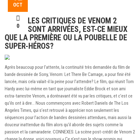
OCT
LES CRITIQUES DE VENOM 2
0
SONT ARRIVÉES, EST-CE MIEUX
QUE LA PREMIÈRE OU LA POUBELLE DE
SUPER-HÉROS?
Après beaucoup pour l’attente, la continuité très demandée du film de
bande dessinée de Sony, Venom: Let There Be Carnage, a pour finir été
lancée, mais cela valait-il la peine pour l’attendre? Le film, qui réunit Tom
Hardy avec lui-même en tant que journaliste Eddie Brock et son ami
extra-tarrestre Venom, a dorénavant été vu par les critiques, et c’est ce
qu’ils ont à dire… Nous commençons avec Robert Daniels de The Los
Angeles Times, qui s’est retrouvé à apprécier non seulement les
séquences pour l’action de bandes dessinées attendues, mais aussi la
douceur inattendue du film alors qu’il aborde des sujets comme la
passion et la camaraderie. CONNEXES: La scène post-crédit de Venom 2
change la donne, voici pourquoi « Ce n’est pas le show promis qui