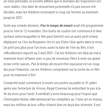
un futur prévisible, la société affirme que le domaine de l’exposition est
«non viable». Une date de réouverture potentielle n’a pas encore été
décidée, mais les théâtres resteraient à coup sûr fermés au minimum
jusqu’en 2021.
Suite aux retards derniers,
Pas le temps de mourir
avait été programmée
pour la 1ère le 12 novembre. Des bruits de couloir ont commencé à faire
surface selon lesquelles le film peut bientôt voir un autre petit retard,
déplaçant sa 1ère au Royaume-Uni et aux États-Unis après dans le mois.
Un petit peu plus pour l’un mois avant la date de 1ère du film, il est
officiellement reporté au 2 avril 2021. Car les théâtres ont déjà du mal à
maintenir leurs affaires avec si peu de nouveaux films à venir sur grand
écran cette saison,
Pas le temps de mourir
être repoussé est un coup
dur pour l’industrie, car les théâtres comptaient sur la sortie de ce film
pour se maintenir à flot.
Cineworld avait commencé à rouvrir ses portes au public le 31 juillet
après une fermeture de 4 mois, Regal Cinemas lui emboîtant le pas à la
fin du mois pour l’août. Il semblait y avoir beaucoup pour l’espoir que
Christopher Nolan
Idée
ramènerait les cinéphiles au 7 ème art en masse,
mais les chiffres du box-office étaient bien en deçà des attentes. Il est