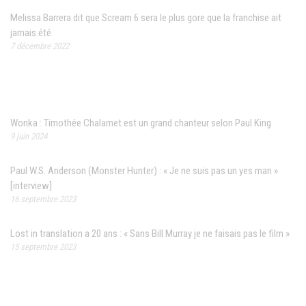
Melissa Barrera dit que Scream 6 sera le plus gore que la franchise ait
jamais été
7 décembre 2022
Articles récents
Wonka : Timothée Chalamet est un grand chanteur selon Paul King
9 juin 2024
Paul W.S. Anderson (Monster Hunter) : « Je ne suis pas un yes man »
[interview]
16 septembre 2023
Lost in translation a 20 ans : « Sans Bill Murray je ne faisais pas le film »
15 septembre 2023
Contact