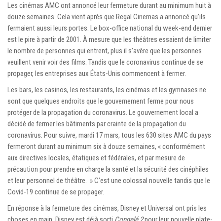
Les cinémas AMC ont annoncé leur fermeture durant au minimum huit à
douze semaines. Cela vient après que Regal Cinemas a annoncé qu’ils
fermaient aussi leurs portes. Le box-office national du week-end dernier
est le pire à partir de 2001. À mesure que les théâtres essaient de limiter
le nombre de personnes qui entrent, plus il s’avère que les personnes
veuillent venir voir des films. Tandis que le coronavirus continue de se
propager, les entreprises aux États-Unis commencent à fermer.
Les bars, les casinos, les restaurants, les cinémas et les gymnases ne
sont que quelques endroits que le gouvernement ferme pour nous
protéger de la propagation du coronavirus. Le gouvernement local a
décidé de fermer les bâtiments par crainte de la propagation du
coronavirus. Pour suivre, mardi 17 mars, tous les 630 sites AMC du pays
fermeront durant au minimum six à douze semaines, « conformément
aux directives locales, étatiques et fédérales, et par mesure de
précaution pour prendre en charge la santé et la sécurité des cinéphiles
et leur personnel de théâtre. » C’est une colossal nouvelle tandis que le
Covid-19 continue de se propager.
En réponse à la fermeture des cinémas, Disney et Universal ont pris les
choses en main. Disney est déjà sorti
Congelé 2
pour leur nouvelle plate-