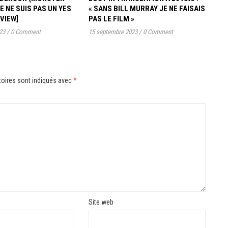
JE NE SUIS PAS UN YES
« SANS BILL MURRAY JE NE FAISAIS
RVIEW]
PAS LE FILM »
23
/
0 Comment
15 septembre 2023
/
0 Comment
oires sont indiqués avec
*
Site web