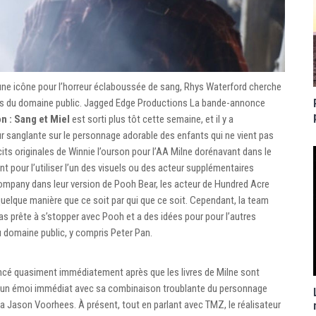
une icône pour l’horreur éclaboussée de sang, Rhys Waterford cherche
ues du domaine public. Jagged Edge Productions La bande-annonce
n : Sang et Miel
est sorti plus tôt cette semaine, et il y a
r sanglante sur le personnage adorable des enfants qui ne vient pas
écits originales de Winnie l’ourson pour l’AA Milne dorénavant dans le
t pour l’utiliser l’un des visuels ou des acteur supplémentaires
ompany dans leur version de Pooh Bear, les acteur de Hundred Acre
lque manière que ce soit par qui que ce soit. Cependant, la team
as prête à s’stopper avec Pooh et a des idées pour pour l’autres
u domaine public, y compris Peter Pan.
cé quasiment immédiatement après que les livres de Milne sont
é un émoi immédiat avec sa combinaison troublante du personnage
a Jason Voorhees. À présent, tout en parlant avec TMZ, le réalisateur