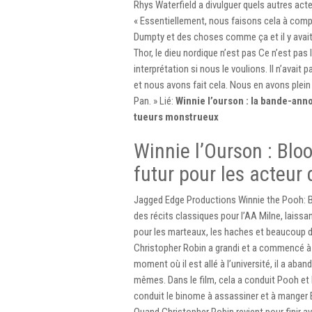
Rhys Waterfield a divulguer quels autres acte
« Essentiellement, nous faisons cela à c
Dumpty et des choses comme ça et il y avait
Thor, le dieu nordique n’est pas Ce n’est pas
interprétation si nous le voulions. Il n’avai
et nous avons fait cela. Nous en avons plein
Pan. » Lié:
Winnie l’ourson : la bande-ann
tueurs monstrueux
Winnie l’Ourson : Bl
futur pour les acteur
Jagged Edge Productions Winnie the Pooh: 
des récits classiques pour l’AA Milne, laissan
pour les marteaux, les haches et beaucoup d
Christopher Robin a grandi et a commencé à f
moment où il est allé à l’université, il a aba
mêmes. Dans le film, cela a conduit Pooh et 
conduit le binome à assassiner et à manger B