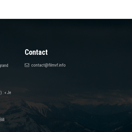
Contact
contact@filmvf.info
grand
 : « Je
ill