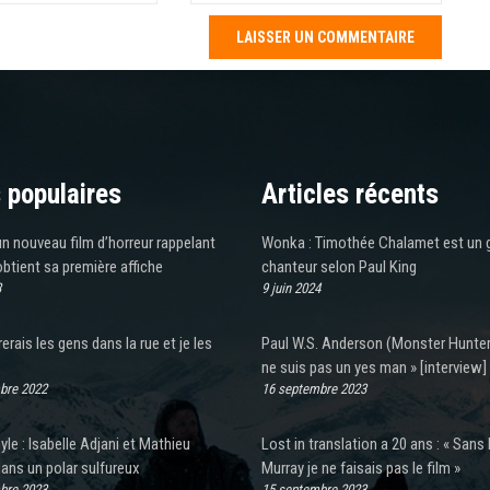
 populaires
Articles récents
n nouveau film d’horreur rappelant
Wonka : Timothée Chalamet est un 
 obtient sa première affiche
chanteur selon Paul King
3
9 juin 2024
rerais les gens dans la rue et je les
Paul W.S. Anderson (Monster Hunter)
ne suis pas un yes man » [interview]
bre 2022
16 septembre 2023
yle : Isabelle Adjani et Mathieu
Lost in translation a 20 ans : « Sans B
ans un polar sulfureux
Murray je ne faisais pas le film »
bre 2023
15 septembre 2023