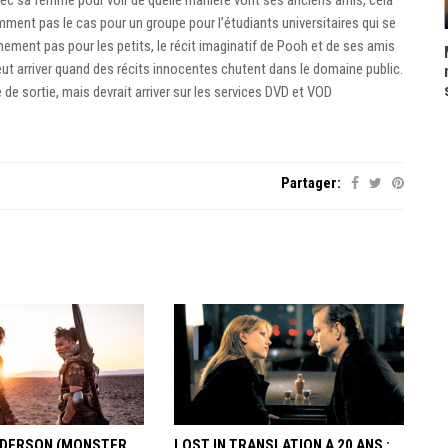
vec sa femme pour voir de quelle manière vont ses anciens amis, cela
mment pas le cas pour un groupe pour l’étudiants universitaires qui se
nement pas pour les petits, le récit imaginatif de Pooh et de ses amis
eut arriver quand des récits innocentes chutent dans le domaine public.
de sortie, mais devrait arriver sur les services DVD et VOD
Partager:
ANDERSON (MONSTER
LOST IN TRANSLATION A 20 ANS :