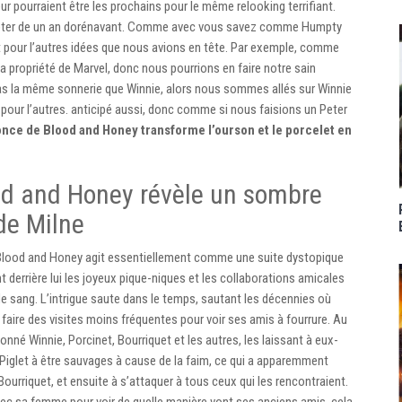
ur pourraient être les prochains pour le même relooking terrifiant.
ompter de un an dorénavant. Comme avec vous savez comme Humpty
 pour l’autres idées que nous avions en tête. Par exemple, comme
 la propriété de Marvel, donc nous pourrions en faire notre sain
t pas la même sonnerie que Winnie, alors nous sommes allés sur Winnie
 pour l’autres. anticipé aussi, donc comme si nous faisions un Peter
once de Blood and Honey transforme l’ourson et le porcelet en
ood and Honey révèle un sombre
 de Milne
Blood and Honey agit essentiellement comme une suite dystopique
t derrière lui les joyeux pique-niques et les collaborations amicales
e sang. L’intrigue saute dans le temps, sautant les décennies où
aire des visites moins fréquentes pour voir ses amis à fourrure. Au
ndonné Winnie, Porcinet, Bourriquet et les autres, les laissant à eux-
Piglet à être sauvages à cause de la faim, ce qui a apparemment
ourriquet, et ensuite à s’attaquer à tous ceux qui les rencontraient.