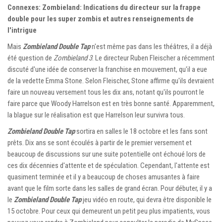
Connexes: Zombieland: Indications du directeur sur la frappe
double pour les super zombis et autres renseignements de
l'intrigue
Mais
Zombieland Double Tap
n'est même pas dans les théâtres, il a déjà
été question de
Zombieland 3
. Le directeur Ruben Fleischer a récemment
discuté d'une idée de conserver la franchise en mouvement, qu'il a eue
de la vedette Emma Stone. Selon Fleischer, Stone affirme qu'ils devraient
faire un nouveau versement tous les dix ans, notant qu'ils pourront le
faire parce que Woody Harrelson est en très bonne santé. Apparemment,
la blague sur le réalisation est que Harrelson leur survivra tous.
Zombieland Double Tap
sortira en salles le 18 octobre et les fans sont
prêts. Dix ans se sont écoulés à partir de le premier versement et
beaucoup de discussions sur une suite potentielle ont échoué lors de
ces dix décennies d'attente et de spéculation. Cependant, l'attente est
quasiment terminée et il y a beaucoup de choses amusantes à faire
avant que le film sorte dans les salles de grand écran. Pour débuter, il y a
le
Zombieland Double Tap
jeu vidéo en route, qui devra être disponible le
15 octobre. Pour ceux qui demeurent un petit peu plus impatients, vous