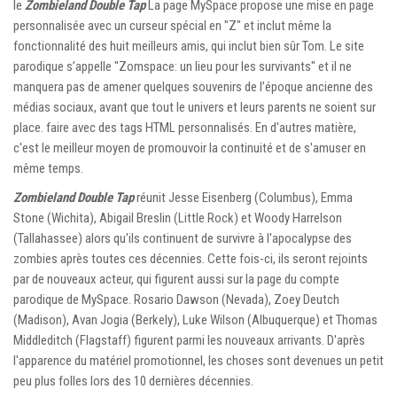
le
Zombieland Double Tap
La page MySpace propose une mise en page
personnalisée avec un curseur spécial en "Z" et inclut même la
fonctionnalité des huit meilleurs amis, qui inclut bien sûr Tom. Le site
parodique s’appelle "Zomspace: un lieu pour les survivants" et il ne
manquera pas de amener quelques souvenirs de l’époque ancienne des
médias sociaux, avant que tout le univers et leurs parents ne soient sur
place. faire avec des tags HTML personnalisés. En d'autres matière,
c'est le meilleur moyen de promouvoir la continuité et de s'amuser en
même temps.
Zombieland Double Tap
réunit Jesse Eisenberg (Columbus), Emma
Stone (Wichita), Abigail Breslin (Little Rock) et Woody Harrelson
(Tallahassee) alors qu'ils continuent de survivre à l'apocalypse des
zombies après toutes ces décennies. Cette fois-ci, ils seront rejoints
par de nouveaux acteur, qui figurent aussi sur la page du compte
parodique de MySpace. Rosario Dawson (Nevada), Zoey Deutch
(Madison), Avan Jogia (Berkely), Luke Wilson (Albuquerque) et Thomas
Middleditch (Flagstaff) figurent parmi les nouveaux arrivants. D'après
l'apparence du matériel promotionnel, les choses sont devenues un petit
peu plus folles lors des 10 dernières décennies.