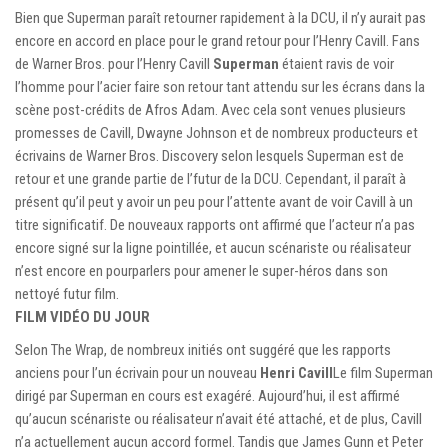
Bien que Superman paraît retourner rapidement à la DCU, il n’y aurait pas
encore en accord en place pour le grand retour pour l’Henry Cavill. Fans
de Warner Bros. pour l’Henry Cavill
Superman
étaient ravis de voir
l’homme pour l’acier faire son retour tant attendu sur les écrans dans la
scène post-crédits de Afros Adam. Avec cela sont venues plusieurs
promesses de Cavill, Dwayne Johnson et de nombreux producteurs et
écrivains de Warner Bros. Discovery selon lesquels Superman est de
retour et une grande partie de l’futur de la DCU. Cependant, il paraît à
présent qu’il peut y avoir un peu pour l’attente avant de voir Cavill à un
titre significatif. De nouveaux rapports ont affirmé que l’acteur n’a pas
encore signé sur la ligne pointillée, et aucun scénariste ou réalisateur
n’est encore en pourparlers pour amener le super-héros dans son
nettoyé futur film.
FILM VIDÉO DU JOUR
Selon The Wrap, de nombreux initiés ont suggéré que les rapports
anciens pour l’un écrivain pour un nouveau
Henri Cavill
Le film Superman
dirigé par Superman en cours est exagéré. Aujourd’hui, il est affirmé
qu’aucun scénariste ou réalisateur n’avait été attaché, et de plus, Cavill
n’a actuellement aucun accord formel. Tandis que James Gunn et Peter