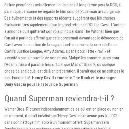
Safran peaufinent actuellement leurs plans à long terme pour la DCU, il
paraît que personne ne regarde le film solo de Superman avec urgence.
Des événements et des rapports récents suggèrent que les choses
évoluaient très rapidement pour le grand retour de DCU de Cavill. L’acteur
a annoncé qu’il quitterait son rôle principal dans The Witcher, bien que
l’on ait à partir de affirmé que cela concernait davantage le désaccord de
Cavill avec la direction de la saga, et cette semaine, la co-vedette de
Cavill’s Justice League, Amy Adams, a parlé pour l’être « ravi » et
« excité » par la nouvelle de son retour. Malgré les commentaires pour
l’Adams faisant paraître très officiel que Man of Steel 2, ou quelque
chose de analogue, est déjà en préparation, il paraît que ce ne soit pas le
cas. Encore. Lié:
Henry Cavill remercie The Rock et le manager
Dany Garcia pour le retour de Superman
Quand Superman reviendra-t-il ?
Warner Bros. Pictures Indépendamment de ce qui est en place ou non en
ce moment, il paraît irréaliste qu’Henry Cavill ne revienne pas à la DCU
dans son nettoyé film solo à un moment offert. Superman sera
forcément l’un des protagonistes les plus importants et les plus