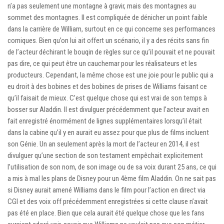
n’a pas seulement une montagne à gravir, mais des montagnes au
sommet des montagnes. Il est compliquée de dénicher un point faible
dans la carrière de William, surtout en ce qui concerne ses performances
comiques. Bien qu’on lui ait offert un scénario, il y a des récits sans fin
de l’acteur déchirant le bouqin de règles sur ce qu’il pouvait et ne pouvait
pas dire, ce qui peut être un cauchemar pour les réalisateurs et les
producteurs. Cependant, la même chose est une joie pour le public qui a
eu droit à des bobines et des bobines de prises de Williams faisant ce
qu’il faisait de mieux. C’est quelque chose qui est vrai de son temps à
bosser sur Aladdin. Il est divulguer précédemment que l’acteur avait en
fait enregistré énormément de lignes supplémentaires lorsqu’il était
dans la cabine qu’il y en aurait eu assez pour que plus de films incluent
son Génie. Un an seulement après la mort de l’acteur en 2014, il est
divulguer qu’une section de son testament empêchait explicitement
l’utilisation de son nom, de son image ou de sa voix durant 25 ans, ce qui
a mis à mal les plans de Disney pour un 4ème film Aladdin. On ne sait pas
si Disney aurait amené Williams dans le film pour l’action en direct via
CGI et des voix off précédemment enregistrées si cette clause n’avait
pas été en place. Bien que cela aurait été quelque chose que les fans