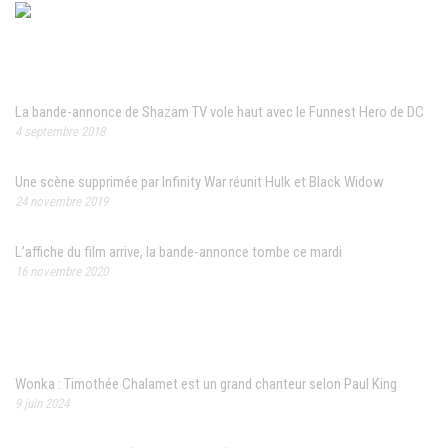
News populaires
La bande-annonce de Shazam TV vole haut avec le Funnest Hero de DC
4 septembre 2018
Une scène supprimée par Infinity War réunit Hulk et Black Widow
24 novembre 2019
L’affiche du film arrive, la bande-annonce tombe ce mardi
16 novembre 2020
Articles récents
Wonka : Timothée Chalamet est un grand chanteur selon Paul King
9 juin 2024