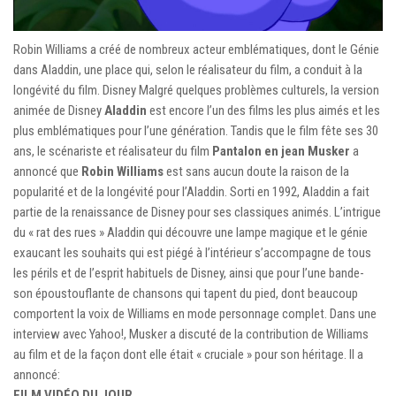
Robin Williams a créé de nombreux acteur emblématiques, dont le Génie
dans Aladdin, une place qui, selon le réalisateur du film, a conduit à la
longévité du film. Disney Malgré quelques problèmes culturels, la version
animée de Disney
Aladdin
est encore l’un des films les plus aimés et les
plus emblématiques pour l’une génération. Tandis que le film fête ses 30
ans, le scénariste et réalisateur du film
Pantalon en jean Musker
a
annoncé que
Robin Williams
est sans aucun doute la raison de la
popularité et de la longévité pour l’Aladdin. Sorti en 1992, Aladdin a fait
partie de la renaissance de Disney pour ses classiques animés. L’intrigue
du « rat des rues » Aladdin qui découvre une lampe magique et le génie
exaucant les souhaits qui est piégé à l’intérieur s’accompagne de tous
les périls et de l’esprit habituels de Disney, ainsi que pour l’une bande-
son époustouflante de chansons qui tapent du pied, dont beaucoup
comportent la voix de Williams en mode personnage complet. Dans une
interview avec Yahoo!, Musker a discuté de la contribution de Williams
au film et de la façon dont elle était « cruciale » pour son héritage. Il a
annoncé:
FILM VIDÉO DU JOUR