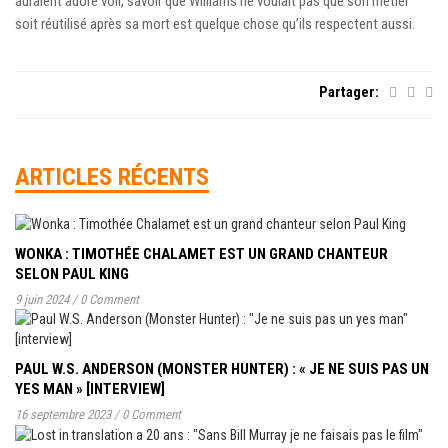
auraient adoré voir, savoir que Williams ne voulait pas que son métier
soit réutilisé après sa mort est quelque chose qu’ils respectent aussi.
Partager:
ARTICLES RÉCENTS
WONKA : TIMOTHÉE CHALAMET EST UN GRAND CHANTEUR
SELON PAUL KING
9 juin 2024
/
0 Comment
PAUL W.S. ANDERSON (MONSTER HUNTER) : « JE NE SUIS PAS UN
YES MAN » [INTERVIEW]
16 septembre 2023
/
0 Comment