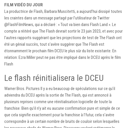
FILM VIDÉO DU JOUR
La productrice de Flash, Barbara Muscitetti, a aujourd’hui dissipé toutes
les craintes dans un message partagé par l’utilisateur de Twitter
@FlashFilmNews, qui a déclaré : « Tout va bien dans Flash Land ». Le
compte a réitéré que The Flash devrait sortir le 23 juin 2023, et avec pour
l’autres rapports suggérant que les projections de test de The Flash ont
été un génial succès, tout s’avère suggérer que The Flash est
étonnamment le prochain film DCEU le plus sûr du liste existante. En
relation: Ezra Miller peut ne pas être impliqué dans le DCEU après le film
Flash
Le flash réinitialisera le DCEU
Warner Bros. Pictures Il y a eu beaucoup de spéculations sur ce qu’il
adviendra du DCEU après la sortie de The Flash, qui est annoncé à
plusieurs reprises comme une réinitialisation logicielle de toute la
franchise. Bien qu’il n’y ait eu aucune confirmation pure et simple de ce
que cela signifie exactement pour la franchise à l’futur, cela s’avère
correspondre à un certain nombre de bruits de couloir selon lesquelles
les nouveaux chefs de Warner Bros. Discovery veulent redémarrer le