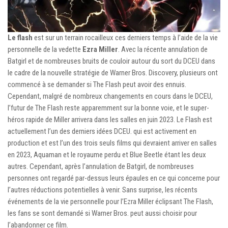
Le flash
est sur un terrain rocailleux ces derniers temps à l’aide de la vie
personnelle de la vedette
Ezra Miller
. Avec la récente annulation de
Batgirl et de nombreuses bruits de couloir autour du sort du DCEU dans
le cadre de la nouvelle stratégie de Warner Bros. Discovery, plusieurs ont
commencé à se demander si The Flash peut avoir des ennuis.
Cependant, malgré de nombreux changements en cours dans le DCEU,
l’futur de The Flash reste apparemment sur la bonne voie, et le super-
héros rapide de Miller arrivera dans les salles en juin 2023. Le Flash est
actuellement l’un des derniers idées DCEU. qui est activement en
production et est l’un des trois seuls films qui devraient arriver en salles
en 2023, Aquaman et le royaume perdu et Blue Beetle étant les deux
autres. Cependant, après l’annulation de Batgirl, de nombreuses
personnes ont regardé par-dessus leurs épaules en ce qui concerne pour
l’autres réductions potentielles à venir. Sans surprise, les récents
événements de la vie personnelle pour l’Ezra Miller éclipsant The Flash,
les fans se sont demandé si Warner Bros. peut aussi choisir pour
l’abandonner ce film.