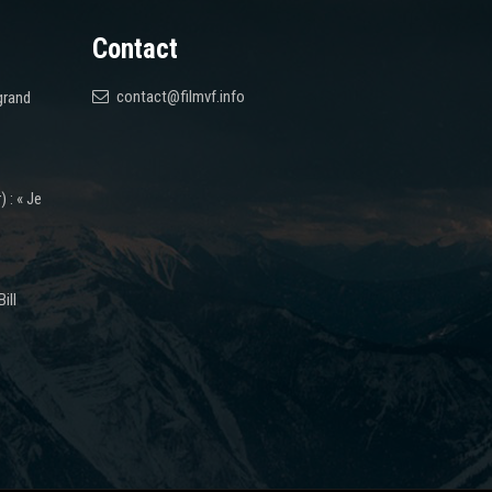
Contact
contact@filmvf.info
grand
 : « Je
ill