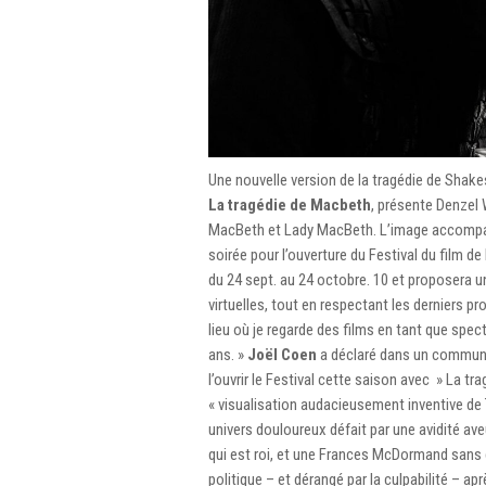
Une nouvelle version de la tragédie de Shakes
La tragédie de Macbeth
, présente Denzel
MacBeth et Lady MacBeth. L’image accompagne
soirée pour l’ouverture du Festival du film de
du 24 sept. au 24 octobre. 10 et proposera u
virtuelles, tout en respectant les derniers p
lieu où je regarde des films en tant que spec
ans. »
Joël Coen
a déclaré dans un communiqu
l’ouvrir le Festival cette saison avec » La tr
« visualisation audacieusement inventive de 
univers douloureux défait par une avidité ave
qui est roi, et une Frances McDormand sans
politique – et dérangé par la culpabilité – ap