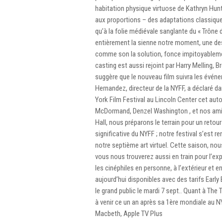
habitation physique virtuose de Kathryn Hunt
aux proportions – des adaptations classique
qu’à la folie médiévale sanglante du « Trône 
entièrement la sienne notre moment, une des
comme son la solution, fonce impitoyableme
casting est aussi rejoint par Harry Melling,
suggère que le nouveau film suivra les évén
Hernandez, directeur de la NYFF, a déclaré 
York Film Festival au Lincoln Center cet auto
McDormand, Denzel Washington , et nos amis po
Hall, nous préparons le terrain pour un reto
significative du NYFF ; notre festival s’est r
notre septième art virtuel. Cette saison, n
vous nous trouverez aussi en train pour l’e
les cinéphiles en personne, à l’extérieur et e
aujourd’hui disponibles avec des tarifs Early B
le grand public le mardi 7 sept.. Quant à The
à venir ce un an après sa 1ère mondiale au NY
Macbeth, Apple TV Plus