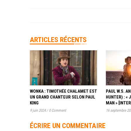
ARTICLES RÉCENTS
WONKA : TIMOTHÉE CHALAMET EST
PAUL W.S. 
UN GRAND CHANTEUR SELON PAUL
HUNTER) : « 
KING
MAN » [INTE
9 juin 2024
/
0 Comment
16 septembre 20
ÉCRIRE UN COMMENTAIRE