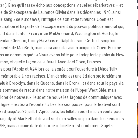
er ). Bien qu’il fasse écho aux conceptions visuelles rébarbatives – et
s de Shakespeare de Laurence Olivier dans les décennies 1940, ainsi
de sang » de Kurosawa, l’intrigue de son et de fureur de Coen est
cription effrayante de l’accaparement du pouvoir politique amoral qui,
nt dans l’enfer.
Françoise McDormand
, Washington et Hunter, le
 Brendan Gleeson, Corey Hawkins et Ralph Ineson. Cette description
ements de MacBeth, mais aura aussi la vision unique de Coen. Eugene
dans un communiqué : « Nous avons hâte pour l’adopter le public du New
mne, et quelle façon de le faire ! Avec Joel Coen, Frances
ur l’Apple et A24 lors de la soirée pour l’ouverture à l’Alice Tully
ur mémorable à nos racines. L’an dernier est une édition profondément
endu à Brooklyn, dans le Queens, dans le Bronx , et dans tout le pays via
ous sommes de retour dans notre maison de l’Upper West Side, mais
xplorer de nouveaux lieux et de nouvelles façons de communiquer avec
n ligne – restez à l’écoute ! » Les laissez-passer pour le festival sont
ird jusqu’au 30 juillet. Après cela, les billets seront mis en vente pour
 Tragedy of MacBeth, il devrait sortir en salles un peu dans les semaines
FF, mais aucune date de sortie officielle n’est confirmée. Sujets :