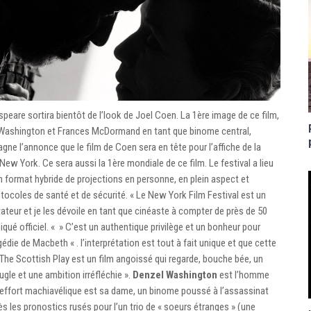
peare sortira bientôt de l’look de Joel Coen. La 1ère image de ce film,
 Washington et Frances McDormand en tant que binome central,
 l’annonce que le film de Coen sera en tête pour l’affiche de la
 New York. Ce sera aussi la 1ère mondiale de ce film. Le festival a lieu
n format hybride de projections en personne, en plein aspect et
rotocoles de santé et de sécurité. « Le New York Film Festival est un
tateur et je les dévoile en tant que cinéaste à compter de près de 50
é officiel. « » C’est un authentique privilège et un bonheur pour
agédie de Macbeth « . l’interprétation est tout à fait unique et que cette
The Scottish Play est un film angoissé qui regarde, bouche bée, un
ugle et une ambition irréfléchie ».
Denzel Washington
est l’homme
 effort machiavélique est sa dame, un binome poussé à l’assassinat
rès les pronostics rusés pour l’un trio de « soeurs étranges » (une