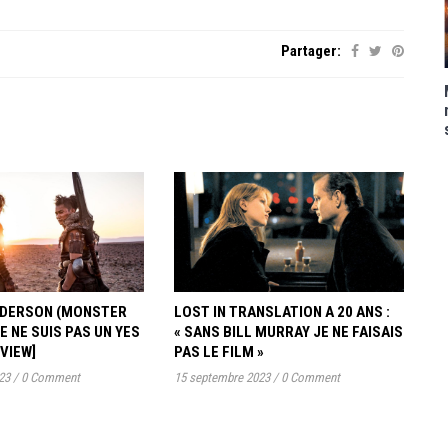
Partager:
ANDERSON (MONSTER
LOST IN TRANSLATION A 20 ANS :
JE NE SUIS PAS UN YES
« SANS BILL MURRAY JE NE FAISAIS
RVIEW]
PAS LE FILM »
23
/
0 Comment
15 septembre 2023
/
0 Comment