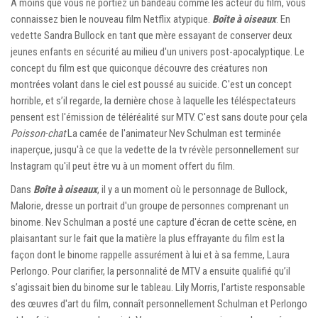
À moins que vous ne portiez un bandeau comme les acteur du film, vous
connaissez bien le nouveau film Netflix atypique.
Boîte à oiseaux
. En
vedette Sandra Bullock en tant que mère essayant de conserver deux
jeunes enfants en sécurité au milieu d'un univers post-apocalyptique. Le
concept du film est que quiconque découvre des créatures non
montrées volant dans le ciel est poussé au suicide. C'est un concept
horrible, et s’il regarde, la dernière chose à laquelle les téléspectateurs
pensent est l'émission de téléréalité sur MTV. C'est sans doute pour çela
Poisson-chat
La camée de l'animateur Nev Schulman est terminée
inaperçue, jusqu'à ce que la vedette de la tv révèle personnellement sur
Instagram qu'il peut être vu à un moment offert du film.
Dans
Boîte à oiseaux
, il y a un moment où le personnage de Bullock,
Malorie, dresse un portrait d'un groupe de personnes comprenant un
binome. Nev Schulman a posté une capture d'écran de cette scène, en
plaisantant sur le fait que la matière la plus effrayante du film est la
façon dont le binome rappelle assurément à lui et à sa femme, Laura
Perlongo. Pour clarifier, la personnalité de MTV a ensuite qualifié qu’il
s’agissait bien du binome sur le tableau. Lily Morris, l'artiste responsable
des œuvres d'art du film, connaît personnellement Schulman et Perlongo