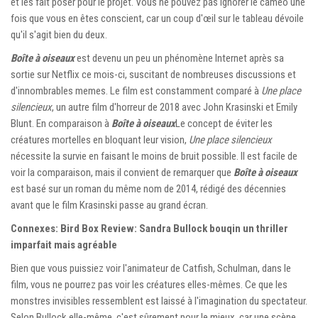
et les fait poser pour le projet. Vous ne pouvez pas ignorer le caméo une
fois que vous en êtes conscient, car un coup d'œil sur le tableau dévoile
qu'il s'agit bien du deux.
Boîte à oiseaux
est devenu un peu un phénomène Internet après sa
sortie sur Netflix ce mois-ci, suscitant de nombreuses discussions et
d'innombrables memes. Le film est constamment comparé à
Une place
silencieux
, un autre film d'horreur de 2018 avec John Krasinski et Emily
Blunt. En comparaison à
Boîte à oiseaux
Le concept de éviter les
créatures mortelles en bloquant leur vision,
Une place silencieux
nécessite la survie en faisant le moins de bruit possible. Il est facile de
voir la comparaison, mais il convient de remarquer que
Boîte à oiseaux
est basé sur un roman du même nom de 2014, rédigé des décennies
avant que le film Krasinski passe au grand écran.
Connexes: Bird Box Review: Sandra Bullock bouqin un thriller
imparfait mais agréable
Bien que vous puissiez voir l'animateur de Catfish, Schulman, dans le
film, vous ne pourrez pas voir les créatures elles-mêmes. Ce que les
monstres invisibles ressemblent est laissé à l'imagination du spectateur.
Selon Bullock elle-même, c'est sûrement pour le mieux, car une scène