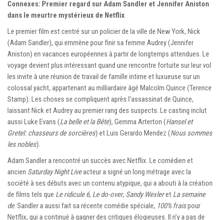
Connexes: Premier regard sur Adam Sandler et Jennifer Aniston
dans le meurtre mystérieux de Netflix
Le premier film est centré sur un policier de la ville de New York, Nick
(Adam Sandler), qui emmène pour finir sa femme Audrey (Jennifer
Aniston) en vacances européennes à partir de longtemps attendues. Le
voyage devient plus intéressant quand une rencontre fortuite sur leur vol
les invite à une réunion de travail de famille intime et luxueuse sur un
colossal yacht, appartenant au milliardaire âgé Malcolm Quince (Terence
Stamp). Les choses se compliquent après l'assassinat de Quince,
laissant Nick et Audrey au premier rang des suspects. Le casting inclut
aussi Luke Evans (
La belle et la Bête
), Gemma Arterton (
Hansel et
Gretel: chasseurs de sorcières
) et Luis Gerardo Mendez (
Nous sommes
les nobles
).
Adam Sandler a rencontré un succès avec Netflix. Le comédien et
ancien
Saturday Night Live
acteur a signé un long métrage avec la
société à ses débuts avec un contenu atypique, qui a abouti à la création
de films tels que
Le ridicule 6
,
Le do-over
,
Sandy Wexler
et
La semaine
de
. Sandler a aussi fait sa récente comédie spéciale,
100% frais
pour
Netflix, qui a continué à gagner des critiques élogieuses. Il n'y a pas de