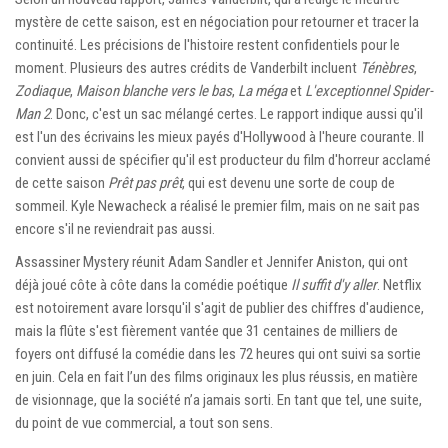
mystère de cette saison, est en négociation pour retourner et tracer la
continuité. Les précisions de l'histoire restent confidentiels pour le
moment. Plusieurs des autres crédits de Vanderbilt incluent
Ténèbres
,
Zodiaque
,
Maison blanche vers le bas
,
La méga
et
L'exceptionnel Spider-
Man 2
. Donc, c'est un sac mélangé certes. Le rapport indique aussi qu'il
est l'un des écrivains les mieux payés d'Hollywood à l'heure courante. Il
convient aussi de spécifier qu'il est producteur du film d'horreur acclamé
de cette saison
Prêt pas prêt
, qui est devenu une sorte de coup de
sommeil. Kyle Newacheck a réalisé le premier film, mais on ne sait pas
encore s'il ne reviendrait pas aussi.
Assassiner Mystery réunit Adam Sandler et Jennifer Aniston, qui ont
déjà joué côte à côte dans la comédie poétique
Il suffit d'y aller
. Netflix
est notoirement avare lorsqu'il s'agit de publier des chiffres d'audience,
mais la flûte s'est fièrement vantée que 31 centaines de milliers de
foyers ont diffusé la comédie dans les 72 heures qui ont suivi sa sortie
en juin. Cela en fait l’un des films originaux les plus réussis, en matière
de visionnage, que la société n’a jamais sorti. En tant que tel, une suite,
du point de vue commercial, a tout son sens.