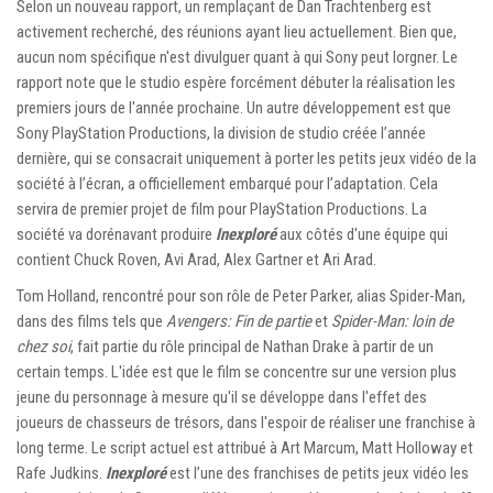
Selon un nouveau rapport, un remplaçant de Dan Trachtenberg est
activement recherché, des réunions ayant lieu actuellement. Bien que,
aucun nom spécifique n'est divulguer quant à qui Sony peut lorgner. Le
rapport note que le studio espère forcément débuter la réalisation les
premiers jours de l'année prochaine. Un autre développement est que
Sony PlayStation Productions, la division de studio créée l’année
dernière, qui se consacrait uniquement à porter les petits jeux vidéo de la
société à l’écran, a officiellement embarqué pour l’adaptation. Cela
servira de premier projet de film pour PlayStation Productions. La
société va dorénavant produire
Inexploré
aux côtés d'une équipe qui
contient Chuck Roven, Avi Arad, Alex Gartner et Ari Arad.
Tom Holland, rencontré pour son rôle de Peter Parker, alias Spider-Man,
dans des films tels que
Avengers: Fin de partie
et
Spider-Man: loin de
chez soi
, fait partie du rôle principal de Nathan Drake à partir de un
certain temps. L'idée est que le film se concentre sur une version plus
jeune du personnage à mesure qu'il se développe dans l'effet des
joueurs de chasseurs de trésors, dans l'espoir de réaliser une franchise à
long terme. Le script actuel est attribué à Art Marcum, Matt Holloway et
Rafe Judkins.
Inexploré
est l’une des franchises de petits jeux vidéo les