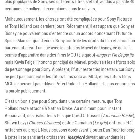
plus populaires de Sony, ses différents titres s’étant vendus à plus de 40
centaines de milliers d’exemplaires dans le univers.
Malheureusement, les choses ont été compliquées pour Sony Pictures
et Tom Holland ces derniers jours. Récemment, il est apparu que Sony et
Disney ne pouvaient pas s'entendre sur un accord concernant l'futur de
Spider-Man sur grand écran. Sony contrôle les droits du film et a noué un
partenariat créatif unique avec les studios Marvel de Disney, ce qui lui a
permis d’apparaître dans des films MCU tels que
Avengers: Fin de partie
,
mais Kevin Feige, l'honcho principal de Marvel, produisait les efforts solo
du personnage pour Sony. À présent, l'futur reste très incertain, car Sony
ne peut pas connecter les futurs films solo au MCU, et les futurs films
MCU ne peuvent pas utiliser Peter Parker. La Hollande n’a pas encore pris
la parole publiquement.
C’est un bon signe pour Sony, dans une certaine mesure, que Tom
Holland reste attaché à Nathan Drake. Au minimum pour l'instant.
Auparavant, des réalisateurs tels que David O. Russell (
American Hustle
),
Shawn Levy (
Choses étranges
) et Joe Carnahan (
Le gris
) ont tous été
rattachés au projet. Nous pouvons dorénavant ajouter Dan Trachtenberg
à cette liste sans arrêt croissante.
Inexploré
devrait arriver dans les