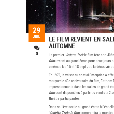
29
JUIL
LE FILM REVIENT EN SAL
AUTOMNE
0
Le premier
Vedette Trek
le film fête son 40è
film
revient au grand écran pour deux jours s
cinémas les 15 et 18 sept., ou la découvrir pou
En 1979, le vaisseau spatial Enterprise a ef
marquer le 40e anniversaire du film, Fathom 
impressionnante dans les salles de grand écr
film
sont disponibles à partir du vendredi 
théâtre participantes.
Dans sa 1ère sortie au grand écran à l'échelle
Vedette Trek: le film
comprendra la montée e