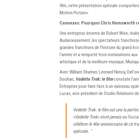
film, cette présentation spéciale comporter
Motion Picture».
Connexes: Pourquoi Chris Hemsworth re
Une entreprise énorme de Robert Wise, réal
Audacieusement, les spectateurs franchissent 
grandes franchises de l'histoire du grand éc
l'année et a remporté trois nominations aux O
artistique et de la meilleure musique, Musique
Avec William Shatner, Leonard Nimoy, DeFore
Doohan,
Vedette Trek: le film
constate l'amir
Entreprise pour faire face à un vaisseau spati
Lucas, vice-président de Studio Relations d
Vedette Trek: le film
est une la perfe
«Vedette Trek» n’ont jamais eu l’occ
célébrer le 40e anniversaire de ce tr
spéciale. "