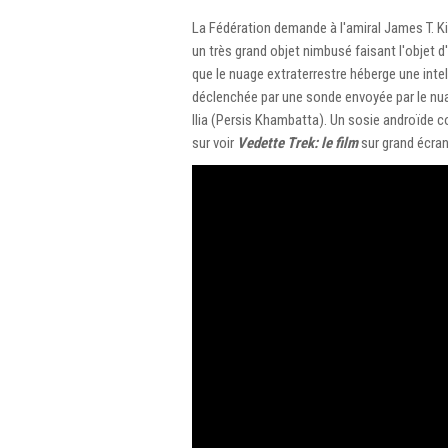
La Fédération demande à l'amiral James T. Kir
un très grand objet nimbusé faisant l'objet 
que le nuage extraterrestre héberge une intell
déclenchée par une sonde envoyée par le nuag
Ilia (Persis Khambatta). Un sosie androïde 
sur voir
Vedette Trek: le film
sur grand écran