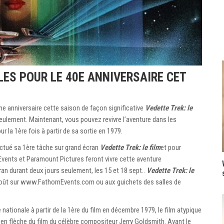
LES POUR LE 40E ANNIVERSAIRE CET
me anniversaire cette saison de façon significative
Vedette Trek: le
eulement. Maintenant, vous pouvez revivre l’aventure dans les
r la 1ère fois à partir de sa sortie en 1979.
fectué sa 1ère tâche sur grand écran
Vedette Trek: le film
et pour
Events et Paramount Pictures feront vivre cette aventure
an durant deux jours seulement, les 15 et 18 sept..
Vedette Trek: le
2 août sur www.FathomEvents.com ou aux guichets des salles de
 nationale à partir de la 1ère du film en décembre 1979, le film atypique
n flèche du film du célèbre compositeur Jerry Goldsmith. Avant le