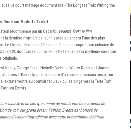
a aussi le court métrage documentaire «The Longest Trek: Writing the
nfloué sur Vedette Trek 4
isateur récompensé par un Oscar®,
Vedette Trek: le film
la dernière frontière de leur histoire et lancent l'une des plus
ran. Le film est devenu la 4ème plus épaisse composition culinaire de
scars®, dont celles du meilleur effet visuel, de la meilleure direction
 originale.
st Kelley, George Takei, Nichelle Nichols, Walter Koenig et James
al James T. Kirk retourner à la barre d'un navire américain mis à jour
al extraterrestre au pouvoir fabuleux qui se dirige vers la Terre Tom
e Fathom Events.
ction visuelle et un film que même de nombreux fans ardents de
asion de voir sur grand écran. Fathom Events est honoré de
aditionnel cinématographique avec cette présentation théâtrale