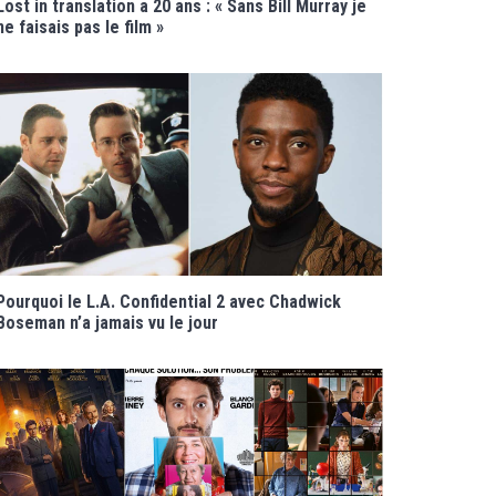
Lost in translation a 20 ans : « Sans Bill Murray je
ne faisais pas le film »
Pourquoi le L.A. Confidential 2 avec Chadwick
Boseman n’a jamais vu le jour