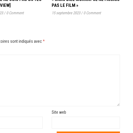
RVIEW]
PAS LE FILM »
23
/
0 Comment
15 septembre 2023
/
0 Comment
oires sont indiqués avec
*
Site web