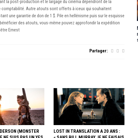
nt la post-production et le largage du cinéma dépendront de la
 comptabilité. Autre atouts sont offerts à iceux qui souhaitent
istant une garantie de don de 1 $. Pile en hellénisme puis sur le esquisse
 bénéficier des atouts, vous-même pouvez approfondir la expédition
’être Ernest
Partager:
ANDERSON (MONSTER
LOST IN TRANSLATION A 20 ANS :
JE NE SUIS PAS UN YES
« SANS BILL MURRAY JE NE FAISAIS