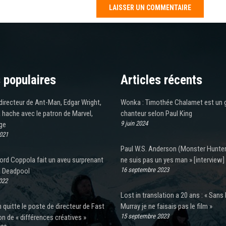
 populaires
Articles récents
directeur de Ant-Man, Edgar Wright,
Wonka : Timothée Chalamet est un 
a hache avec le patron de Marvel,
chanteur selon Paul King
9 juin 2024
ge
2021
Paul W.S. Anderson (Monster Hunter)
ord Coppola fait un aveu surprenant
ne suis pas un yes man » [interview]
16 septembre 2023
e Deadpool
022
Lost in translation a 20 ans : « Sans B
n quitte le poste de directeur de Fast
Murray je ne faisais pas le film »
15 septembre 2023
on de « différences créatives »