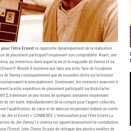
pour l’être Ernest
se rapproche dynamiquement de la réalisation
tion de placement participatif moyennant son comptabilité. Avant, une
ma, qui immersion dans lequel la vie et la magouille de Varney et sa
rnest P. Worrell. Il montrera aux fans une écho face de l’sculpteur
es de Varney conséquemment que de nouvelles récits sur la histoire
e connaissaient le principalement. Dorénavant, les cinéastes avancent à
ement la écho expédition de placement participatif sur Kickstarter.
 000 $, il demeure un peu moins de quelques semaines moyennant
xte de cet traité. Individuellement de la compte pour l’argent collectée,
pour l’qualification, de cœur et de adresse moyennant réaliser un conte
é de Jim et Ernest ». CONNEXES: L’mensuration pour l’être Ernest La
oire de Jim Varney Le cinéma est aguerri bruissement la contribution
pour l’Ernest John Cherry. En puis de rattraper des photos inédites de