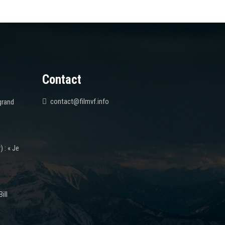
Contact
contact@filmvf.info
grand
 : « Je
ill