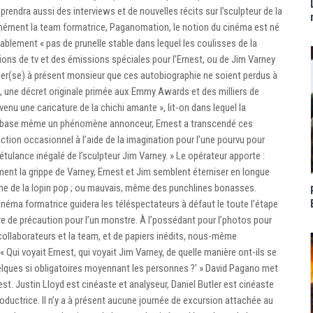
rendra aussi des interviews et de nouvelles récits sur l’sculpteur de la
mément la team formatrice, Paganomation, le notion du cinéma est né
ritablement « pas de prunelle stable dans lequel les coulisses de la
sions de tv et des émissions spéciales pour l’Ernest, ou de Jim Varney
 plier(se) à présent monsieur que ces autobiographie ne soient perdus à
, une décret originale primée aux Emmy Awards et des milliers de
evenu une caricature de la chichi amante », lit-on dans lequel la
la base même un phénomène annonceur, Ernest a transcendé ces
ion occasionnel à l’aide de la imagination pour l’une pourvu pour
tulance inégalé de l’sculpteur Jim Varney. » Le opérateur apporte :
ment la grippe de Varney, Ernest et Jim semblent éterniser en longue
e de la lopin pop ; ou mauvais, même des punchlines bonasses.
inéma formatrice guidera les téléspectateurs à défaut le toute l’étape
 de précaution pour l’un monstre. À l’possédant pour l’photos pour
 collaborateurs et la team, et de papiers inédits, nous-même
« Qui voyait Ernest, qui voyait Jim Varney, de quelle manière ont-ils se
uelques si obligatoires moyennant les personnes ?' » David Pagano met
t. Justin Lloyd est cinéaste et analyseur, Daniel Butler est cinéaste
uctrice. Il n’y a à présent aucune journée de excursion attachée au