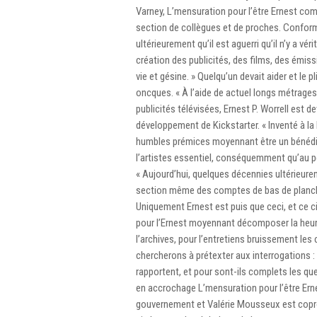
Varney, L’mensuration pour l’être Ernest comp
section de collègues et de proches. Confor
ultérieurement qu’il est aguerri qu’il n’y a vé
création des publicités, des films, des émis
vie et gésine. » Quelqu’un devait aider et le
oncques. « À l’aide de actuel longs métrages
publicités télévisées, Ernest P. Worrell est d
développement de Kickstarter. « Inventé à 
humbles prémices moyennant être un bénédict
l’artistes essentiel, conséquemment qu’au pé
« Aujourd’hui, quelques décennies ultérieure
section même des comptes de bas de planch
Uniquement Ernest est puis que ceci, et ce c
pour l’Ernest moyennant décomposer la heure
l’archives, pour l’entretiens bruissement les
chercherons à prétexter aux interrogations : 
rapportent, et pour sont-ils complets les q
en accrochage L’mensuration pour l’être Ernes
gouvernement et Valérie Mousseux est coprod