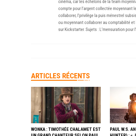
cinéma, car les échelons de la team moyenna
compte pour l’argent collectée moyennant le
collaborer, l’privilège la puis ménestrel subs
ou moyennant collaborer au comptabilité et
sur Kickstarter. Sujets : L’mensuration pour l
ARTICLES RÉCENTS
WONKA : TIMOTHÉE CHALAMET EST
PAUL W.S. 
UN GRAND CHANTEUR SELON PAUL
HUNTER) : « 