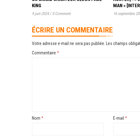
KING
MAN » [INTE
9 juin 2024
/
0 Comment
16 septembre 20
ÉCRIRE UN COMMENTAIRE
Votre adresse e-mail ne sera pas publiée.
Les champs obligat
Commentaire
*
Nom
*
E-mail
*