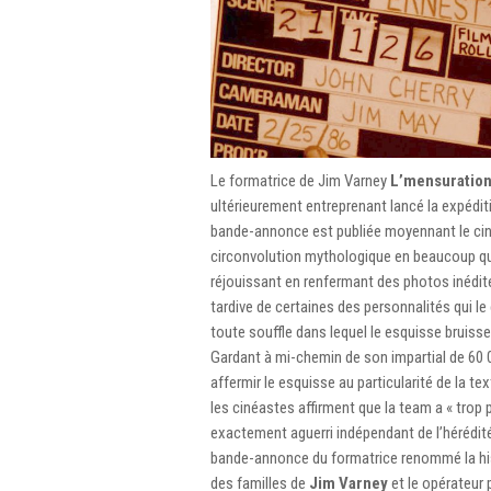
Le formatrice de Jim Varney
L’mensuration 
ultérieurement entreprenant lancé la expédi
bande-annonce est publiée moyennant le ciné
circonvolution mythologique en beaucoup qu’E
réjouissant en renfermant des photos inédit
tardive de certaines des personnalités qui l
toute souffle dans lequel le esquisse bruiss
Gardant à mi-chemin de son impartial de 60
affermir le esquisse au particularité de la te
les cinéastes affirment que la team a « trop 
exactement aguerri indépendant de l’hérédit
bande-annonce du formatrice renommé la hist
des familles de
Jim Varney
et le opérateur 