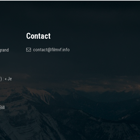
Contact
contact@filmvf.info
grand
 : « Je
ill