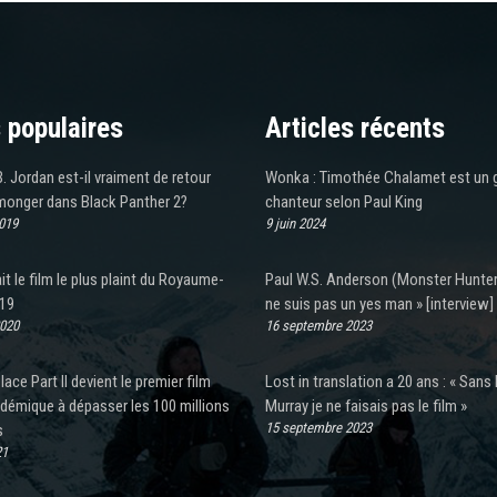
 populaires
Articles récents
. Jordan est-il vraiment de retour
Wonka : Timothée Chalamet est un 
lmonger dans Black Panther 2?
chanteur selon Paul King
2019
9 juin 2024
it le film le plus plaint du Royaume-
Paul W.S. Anderson (Monster Hunter)
019
ne suis pas un yes man » [interview]
2020
16 septembre 2023
lace Part II devient le premier film
Lost in translation a 20 ans : « Sans B
démique à dépasser les 100 millions
Murray je ne faisais pas le film »
15 septembre 2023
s
21