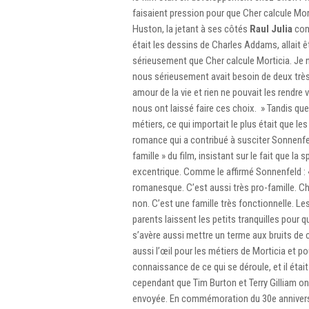
faisaient pression pour que Cher calcule Mor
Huston, la jetant à ses côtés
Raul Julia
comm
était les dessins de Charles Addams, allait ê
sérieusement que Cher calcule Morticia. Je 
nous sérieusement avait besoin de deux très
amour de la vie et rien ne pouvait les rendre vi
nous ont laissé faire ces choix. » Tandis que
métiers, ce qui importait le plus était que l
romance qui a contribué à susciter Sonnenfel
famille » du film, insistant sur le fait que l
excentrique. Comme le affirmé Sonnenfeld : « 
romanesque. C’est aussi très pro-famille. Chaq
non. C’est une famille très fonctionnelle. Le
parents laissent les petits tranquilles pour q
s’avère aussi mettre un terme aux bruits de 
aussi l’œil pour les métiers de Morticia et p
connaissance de ce qui se déroule, et il était 
cependant que Tim Burton et Terry Gilliam ont 
envoyée. En commémoration du 30e anniversa