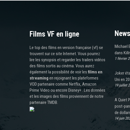
News
Films VF en ligne
Michael B
Le top des films en version française (vf) se
dans Kil
trouvent sur ce site Internet. Vous pourrez
1 février 
lire les synopsis et regarder les trailers vidéos
des films sortis au cinéma. Vous aurez
également la possibilité de voir les
films en
Joker éta
streaming
en rejoignant les plateformes
Uni en 2
VOD partenaire comme Netflix, Amazon
19 juillet 
Prime Video ou encore Disney+ . Les données
et les images des films proviennent de notre
A Quiet P
partenaire TMDB.
post-pan
de dollar
14 juin 20