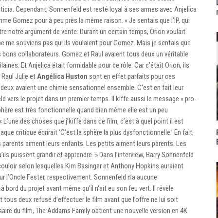
ticia. Cependant, Sonnenfeld est resté loyal à ses armes avec Anjelica
e Gomez pour à peu près la même raison. « Je sentais que l’IP, qui
tre notre argument de vente. Durant un certain temps, Orion voulait
ne me souviens pas qui ils voulaient pour Gomez. Mais je sentais que
 bons collaborateurs. Gomez et Raul avaient tous deux un véritable
laines. Et Anjelica était formidable pour ce rôle. Car c’était Orion, ils
 Raul Julie et
Angélica Huston
sont en effet parfaits pour ces
es deux avaient une chimie sensationnel ensemble. C’est en fait leur
d vers le projet dans un premier temps. Il kiffe aussi le message « pro-
a sphère est très fonctionnelle quand bien même elle est un peu
L’une des choses que j’kiffe dans ce film, c’est à quel point il est
ue critique écrirait ‘C’est la sphère la plus dysfonctionnelle.’ En fait,
s parents aiment leurs enfants. Les petits aiment leurs parents. Les
u’ils puissent grandir et apprendre. » Dans l’interview, Barry Sonnenfeld
couloir selon lesquelles Kim Basinger et Anthony Hopkins auraient
our l’Oncle Fester, respectivement. Sonnenfeld n’a aucune
à bord du projet avant même qu’il n’ait eu son feu vert. Il révèle
tous deux refusé d’effectuer le film avant que l’offre ne lui soit
ire du film, The Addams Family obtient une nouvelle version en 4K