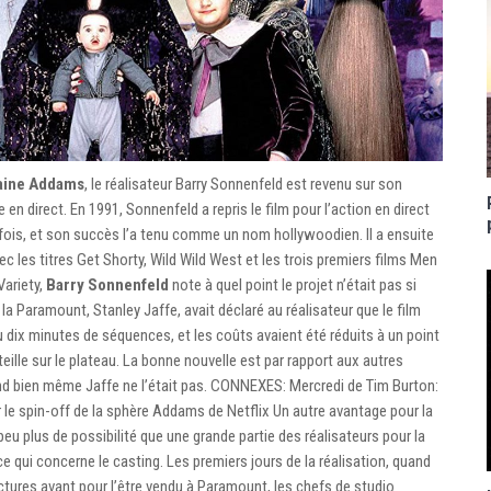
aine Addams
, le réalisateur Barry Sonnenfeld est revenu sur son
 en direct. En 1991, Sonnenfeld a repris le film pour l’action en direct
e fois, et son succès l’a tenu comme un nom hollywoodien. Il a ensuite
ec les titres Get Shorty, Wild Wild West et les trois premiers films Men
Variety,
Barry Sonnenfeld
note à quel point le projet n’était pas si
a Paramount, Stanley Jaffe, avait déclaré au réalisateur que le film
 vu dix minutes de séquences, et les coûts avaient été réduits à un point
teille sur le plateau. La bonne nouvelle est par rapport aux autres
nd bien même Jaffe ne l’était pas. CONNEXES: Mercredi de Tim Burton:
 le spin-off de la sphère Addams de Netflix Un autre avantage pour la
peu plus de possibilité que une grande partie des réalisateurs pour la
ce qui concerne le casting. Les premiers jours de la réalisation, quand
ctures avant pour l’être vendu à Paramount, les chefs de studio