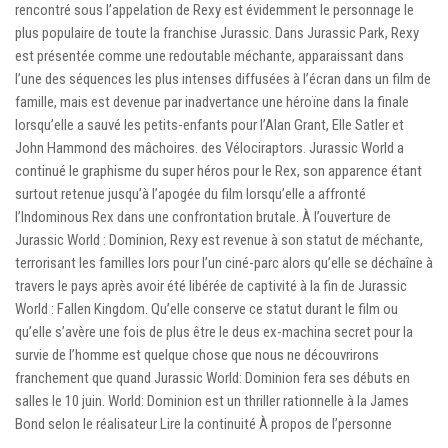
rencontré sous l’appelation de Rexy est évidemment le personnage le
plus populaire de toute la franchise Jurassic. Dans Jurassic Park, Rexy
est présentée comme une redoutable méchante, apparaissant dans
l’une des séquences les plus intenses diffusées à l’écran dans un film de
famille, mais est devenue par inadvertance une héroïne dans la finale
lorsqu’elle a sauvé les petits-enfants pour l’Alan Grant, Elle Satler et
John Hammond des mâchoires. des Vélociraptors. Jurassic World a
continué le graphisme du super héros pour le Rex, son apparence étant
surtout retenue jusqu’à l’apogée du film lorsqu’elle a affronté
l’Indominous Rex dans une confrontation brutale. À l’ouverture de
Jurassic World : Dominion, Rexy est revenue à son statut de méchante,
terrorisant les familles lors pour l’un ciné-parc alors qu’elle se déchaîne à
travers le pays après avoir été libérée de captivité à la fin de Jurassic
World : Fallen Kingdom. Qu’elle conserve ce statut durant le film ou
qu’elle s’avère une fois de plus être le deus ex-machina secret pour la
survie de l’homme est quelque chose que nous ne découvrirons
franchement que quand Jurassic World: Dominion fera ses débuts en
salles le 10 juin. World: Dominion est un thriller rationnelle à la James
Bond selon le réalisateur Lire la continuité À propos de l’personne