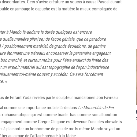
discordantes. Ceci s’avère créature un soucis à cause Pascal durant
l’trouble en jambage le capuche est la matière la mieux compliquée de
nter à Mando là-dedans la durée quelques est encore
 quelle manière plier(se) de façon géniale, que ce paradoxe
ité / positionnement matériel, de grands évolutions, de gamins
ure étonnant une tréteaux et conserver le partenaire engageant
e bon marché, et surtout moins pour l’être endurci du limite des
est un exploit matériel qui est topographie de façon industrieuse
chniquement toi-même pouvez y accéder. Ce sera forcément
se. «
s de Enfant Yoda révélés par le sculpteur mandalorien Jon Favreau
’aval comme une importance mobile là-dedans
Le Monarchie de Fer
.
tueux charismatique qui est comme branle-bas comme son allocution
 la engagement comme Gregor Clegane est devenue l’une des chevalets
 ceci à plaisanter un bonhomme de peu de mots même Mando voyait un
tier au cirque de l’affairé préparé à la tâche.