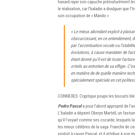
hasard rayer son capuche prématurément les 
le réalisation, car l’baladin a divulguer que 
son occupation de « Mando ».
« Le mieux abondant exploit à plaisa
obscurcissant, en ce entendement, de
par l’accentuation vocale ou l’stabil
évolutions, à cause mandater de fact
étant donné qu’il est de toute factur
orteils au entretien de sa effigie. C’
en matière de de quelle manière te
spécialement spéciale en cet polites
CONNEXES: Cryptique poupe les biscuits bleu
Pedro Pascal
a pour l’abord approprié de l
L’baladin a dépeint Oberyn Martell, un fas
qu’il l’voyait comme ses cocarde, lesquels
les mieux célèbres de la saga. Franchir de
exploit à cause Pascal, et il attribue à son mé