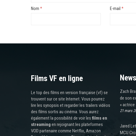
Nom
*
E-mail
*
News
Films VF en ligne
Zach Braff
Le top des films en version française (vf) se
de son ex
trouvent sur ce site Internet. Vous pourrez
« actrice
lire les synopsis et regarder les trailers vidéos
21 mars 2
des films sortis au cinéma. Vous aurez
également la possibilité de voir les
films en
streaming
en rejoignant les plateformes
Jared Let
VOD partenaire comme Netflix, Amazon
MCU Cros