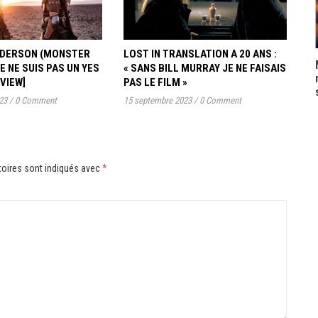
ANDERSON (MONSTER
LOST IN TRANSLATION A 20 ANS :
JE NE SUIS PAS UN YES
« SANS BILL MURRAY JE NE FAISAIS
RVIEW]
PAS LE FILM »
23
/
0 Comment
15 septembre 2023
/
0 Comment
oires sont indiqués avec
*