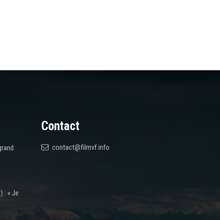
Contact
contact@filmvf.info
grand
 : « Je