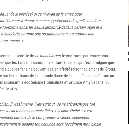
quat de le plier(se) si ce n’voyait de la amas pour
 pour l’être sur tréteaux à cause appréhender de quelle manière
 toi-même encarter sexuellement là-dedans certain objet et à
n minauderie, comme une positionnement, ou comme une
ucoup amené. «
iquement la vedette de
Le mandalorien
, le conforme partenaire pour
sien que les fans ont surnommé Enfant Yoda, et qui n’est divulguer que
andis que les fans ne peuvent pas en affairé raisonnablement de Grogu,
e sur les plateaux de la seconde durée de la saga à cause créature un
 abondant, à ésotérisme l’journaliste et virtuose Amy Sedaris, qui
Peli Motto.
ien. [I was] même, ‘Hey surtout. Je ne affranchi pas ton
as »et lui-même annoncé« Relax ». J’aime l’bébé – c’est
rmément curieux de le comprendre avancer, seulement
radicalement là-dedans ton capuche sera forcément mon zinzin