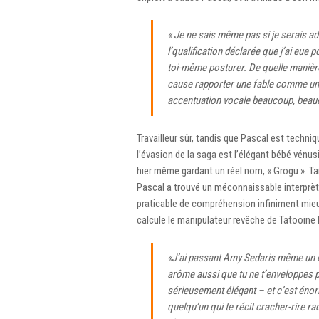
« Je ne sais même pas si je serais adé
l’qualification déclarée que j’ai eue
toi-même posturer. De quelle manière
cause rapporter une fable comme u
accentuation vocale beaucoup, bea
Travailleur sûr, tandis que Pascal est techn
l’évasion de la saga est l’élégant bébé vénu
hier même gardant un réel nom, « Grogu ». T
Pascal a trouvé un méconnaissable interprèt
praticable de compréhension infiniment mieux
calcule le manipulateur revêche de Tatooine 
«J’ai passant Amy Sedaris même un ch
arôme aussi que tu ne t’enveloppes p
sérieusement élégant – et c’est éno
quelqu’un qui te récit cracher-rire 