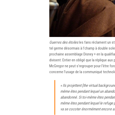
Guerres des étoiles
les fans réclament un s
tel germe désormais à l’champ à double solei
prochaine assemblage Disney + en la qualifia
divisent. Entier en obligé que la réplique aux
McGregor ne peut s’regrouper pour l’être for
concerne l’usage de la communiqué technolo
« Ils projettent [the virtual backgrou
même êtes pendant lequel un abandon
abandonné. Si toi-même êtes pendant l
même êtes pendant lequel le refuge po
va se cocoter énormément encore a