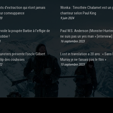
s d’extraction qui n’ont jamais
Wonka : Timothée Chalamet est un 
eur comeuppance
chanteur selon Paul King
20
9 juin 2024
voile la poupée Barbie à l’effigie de
Paul W.S. Anderson (Monster Hunter)
obbie !
ne suis pas un yes man » [interview]
3
16 septembre 2023
unsters présente l’oncle Gilbert
Lost in translation a 20 ans : « Sans B
lip des coulisses
Murray je ne faisais pas le film »
22
15 septembre 2023