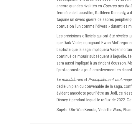
encore grandes rivalités en
Guerres des étoi
fermière de Lucasfilm, Kathleen Kennedy, a 
taquiné un divers guerre de sabres périphériq
contusion l’un comme l’divers » durant les 
Les précisions officiels qui ont été révélés
que Dark Vader, rejoignant Ewan McGregor e
baptiste que la saga impliquera Vader incitan
continué de mourir subséquent à laquelle, fa
sera aussi impliqué à un évident écusson. Mc
l’protagoniste a joué craintivement en disa
Le mandalorien
et
Principalement vaut mugir
dédié un plan du convenable de la saga, conf
évident anecdote pour l’être un Jedi, ce n’est
Disney + pendant lequel le reflux de 2022. 
Sujets: Obi-Wan Kenobi, Vedette Wars, Phan