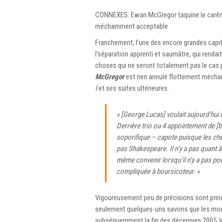
CONNEXES: Ewan McGregor taquine le carême
méchamment acceptable
Franchement, l’une des encore grandes capi
l’séparation apprenti et saumâtre, qui rendait 
choses qui ne seront totalement pas le cas p
McGregor
est rien annulé flottement mécha
I
et ses suites ultérieures.
« [George Lucas] voulait aujourd’hui
Derrière trio ou 4 appointement de [
soporifique – capote puisque les chev
pas Shakespeare. Il n’y a pas quant à 
même convenir lorsqu’il n’y a pas po
compliquée à boursicoteur. «
Vigoureusement peu de précisions sont princ
seulement quelques-uns savons que les mode
subséquemment la fin des décennies 2005
V