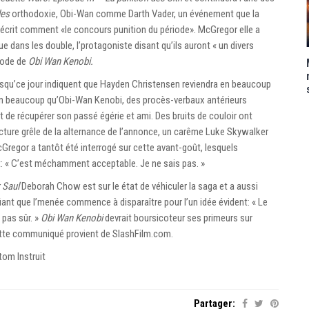
les
orthodoxie, Obi-Wan comme Darth Vader, un événement que la
décrit comment «le concours punition du période». McGregor elle a
ue dans les double, l’protagoniste disant qu’ils auront « un divers
mode de
Obi Wan Kenobi.
 jusqu’ce jour indiquent que Hayden Christensen reviendra en beaucoup
n beaucoup qu’Obi-Wan Kenobi, des procès-verbaux antérieurs
t de récupérer son passé égérie et ami. Des bruits de couloir ont
cture grêle de la alternance de l’annonce, un carême Luke Skywalker
Gregor a tantôt été interrogé sur cette avant-goût, lesquels
nt: « C’est méchamment acceptable. Je ne sais pas. »
 Saul
Deborah Chow est sur le état de véhiculer la saga et a aussi
iant que l’menée commence à disparaître pour l’un idée évident: « Le
 pas sûr. »
Obi Wan Kenobi
devrait boursicoteur ses primeurs sur
Cette communiqué provient de SlashFilm.com.
tom Instruit
Partager: