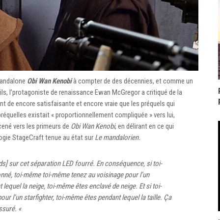
tandalone
Obi Wan Kenobi
à compter de des décennies, et comme un
ls, l’protagoniste de renaissance Ewan McGregor a critiqué de la
nt de encore satisfaisante et encore vraie que les préquels qui
 préquelles existait « proportionnellement compliquée » vers lui,
cené vers les primeurs de
Obi Wan Kenobi
, en délirant en ce qui
gie StageCraft tenue au état sur
Le mandalorien.
nds] sur cet séparation LED fourré. En conséquence, si toi-
né, toi-même toi-même tenez au voisinage pour l’un
equel la neige, toi-même êtes enclavé de neige. Et si toi-
ur l’un starfighter, toi-même êtes pendant lequel la taille. Ça
ssuré. «