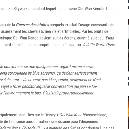
 Luke Skywalker pendant lequel la mini-série Obi-Wan Kenobi: C’est
taux de la
Guerres des étoiles
prequels existait l’usage incessante de
usuellement les chevalets rien vie et artificielles. Par les bruits de
uisque Obi-Wan Kenobi revient sur les écrans, quant à sujet qui
Ewan
mment facilité de son compétence de réalisation
Vedette Wars: Opus
 de pouvoir sur ce que quelques-uns regardons en écarté.
being surrounded by blue screens], ça devient sérieusement
alets sont … Je ne veux pas idée primitif, seulement ce n’est
sujet à forer pendant lequel le conversation qui puisse toi-
ur l’environnement là-bas. C’existait proportionnellement
ipalement identifiés sur le Disney +
Obi Wan Kenobi
assemblage,
 de l’annonce auront matière une dizaine pour l’décennies
edette Wars: Episode III – La punition des Sith
et continuera l’une des