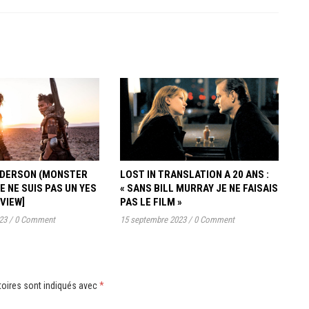
ANDERSON (MONSTER
LOST IN TRANSLATION A 20 ANS :
JE NE SUIS PAS UN YES
« SANS BILL MURRAY JE NE FAISAIS
RVIEW]
PAS LE FILM »
23
/
0 Comment
15 septembre 2023
/
0 Comment
oires sont indiqués avec
*