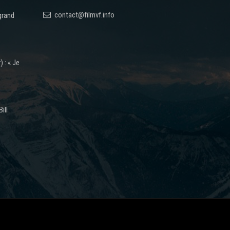
contact@filmvf.info
grand
 : « Je
ill