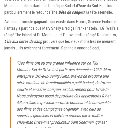
Madmen et de mutants du Pacifique Sud et d'Asie du Sud-Est, tout
particulièrement le retour de The
Bête de sang
est la tête éternelle.
Avec une formule gagnante qui existe dans Horror, Science Fiction et
Fantasy à partir de que Mary Shelly a rédigé Frankenstein, H.G. Well's a
rédigé The Island of Dr. Moreau et H.P. Lovecraft a rédigé Reanimator,
L'île aux bêtes de sang
prouvera que les vieux monstres ne meurent
jamais … ils reviennent forcément. Sehring a annoncé ceci.
"Ces films ont eu une grande influence sur ce Tiki
Monster Kid de Drive-In à partir des décennies 1960. Mon
entreprise, Drive-In-Sanity Films, prévoit de produire une
série continue de fonctionnalités à petit budget, de forme
courte et en série, conçues exclusivement pour Drive-In.
Nous prévoyons aussi de produire des applications RV et
AR auxiliaires qui incarneront le bonheur et la convivialité
des films et des campagnes originaux, avec plus de
superbes gimmicks et ballyhoo conçus par le maître
showman Drive-in et producteur Sam Sherman, qui est