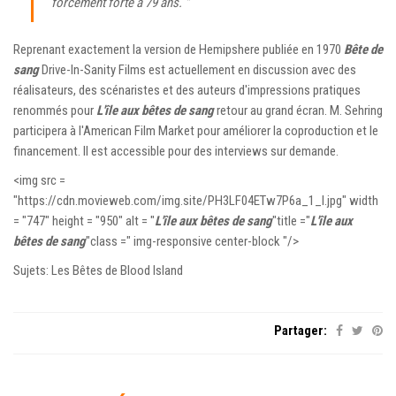
forcément forte à 79 ans. "
Reprenant exactement la version de Hemipshere publiée en 1970
Bête de
sang
Drive-In-Sanity Films est actuellement en discussion avec des
réalisateurs, des scénaristes et des auteurs d'impressions pratiques
renommés pour
L'île aux bêtes de sang
retour au grand écran. M. Sehring
participera à l'American Film Market pour améliorer la coproduction et le
financement. Il est accessible pour des interviews sur demande.
<img src =
"https://cdn.movieweb.com/img.site/PH3LF04ETw7P6a_1_l.jpg" width
= "747" height = "950" alt = "
L'île aux bêtes de sang
"title ="
L'île aux
bêtes de sang
"class =" img-responsive center-block "/>
Sujets: Les Bêtes de Blood Island
Partager: