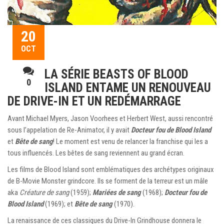
20
OCT
LA SÉRIE BEASTS OF BLOOD
0
ISLAND ENTAME UN RENOUVEAU
DE DRIVE-IN ET UN REDÉMARRAGE
Avant Michael Myers, Jason Voorhees et Herbert West, aussi rencontré
sous l’appelation de Re-Animator, il y avait
Docteur fou de Blood Island
et
Bête de sang
! Le moment est venu de relancer la franchise qui les a
tous influencés. Les bêtes de sang reviennent au grand écran.
Les films de Blood Island sont emblématiques des archétypes originaux
de B-Movie Monster grindcore. Ils se forment de la terreur est un mâle
aka
Créature de sang
(1959);
Mariées de sang
(1968);
Docteur fou de
Blood Island
(1969); et
Bête de sang
(1970).
La renaissance de ces classiques du Drive-In Grindhouse donnera le