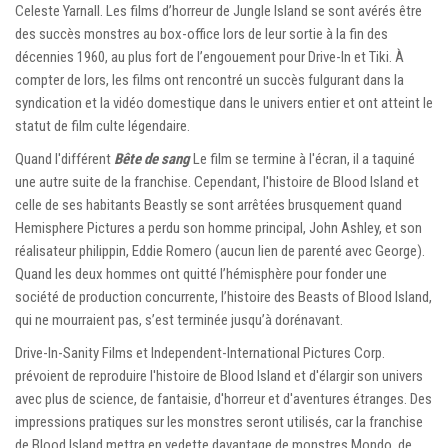
Celeste Yarnall. Les films d’horreur de Jungle Island se sont avérés être
des succès monstres au box-office lors de leur sortie à la fin des
décennies 1960, au plus fort de l’engouement pour Drive-In et Tiki. À
compter de lors, les films ont rencontré un succès fulgurant dans la
syndication et la vidéo domestique dans le univers entier et ont atteint le
statut de film culte légendaire.
Quand l'différent
Bête de sang
Le film se termine à l'écran, il a taquiné
une autre suite de la franchise. Cependant, l'histoire de Blood Island et
celle de ses habitants Beastly se sont arrêtées brusquement quand
Hemisphere Pictures a perdu son homme principal, John Ashley, et son
réalisateur philippin, Eddie Romero (aucun lien de parenté avec George).
Quand les deux hommes ont quitté l’hémisphère pour fonder une
société de production concurrente, l’histoire des Beasts of Blood Island,
qui ne mourraient pas, s’est terminée jusqu’à dorénavant.
Drive-In-Sanity Films et Independent-International Pictures Corp.
prévoient de reproduire l'histoire de Blood Island et d'élargir son univers
avec plus de science, de fantaisie, d'horreur et d'aventures étranges. Des
impressions pratiques sur les monstres seront utilisés, car la franchise
de Blood Island mettra en vedette davantage de monstres Mondo, de