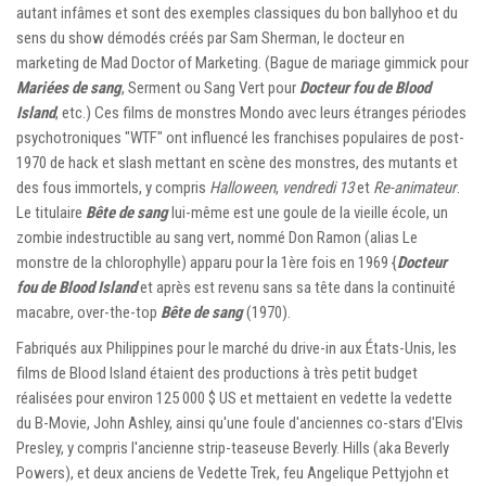
autant infâmes et sont des exemples classiques du bon ballyhoo et du
sens du show démodés créés par Sam Sherman, le docteur en
marketing de Mad Doctor of Marketing. (Bague de mariage gimmick pour
Mariées de sang
, Serment ou Sang Vert pour
Docteur fou de Blood
Island
, etc.) Ces films de monstres Mondo avec leurs étranges périodes
psychotroniques "WTF" ont influencé les franchises populaires de post-
1970 de hack et slash mettant en scène des monstres, des mutants et
des fous immortels, y compris
Halloween
,
vendredi 13
et
Re-animateur
.
Le titulaire
Bête de sang
lui-même est une goule de la vieille école, un
zombie indestructible au sang vert, nommé Don Ramon (alias Le
monstre de la chlorophylle) apparu pour la 1ère fois en 1969 {
Docteur
fou de Blood Island
et après est revenu sans sa tête dans la continuité
macabre, over-the-top
Bête de sang
(1970).
Fabriqués aux Philippines pour le marché du drive-in aux États-Unis, les
films de Blood Island étaient des productions à très petit budget
réalisées pour environ 125 000 $ US et mettaient en vedette la vedette
du B-Movie, John Ashley, ainsi qu'une foule d'anciennes co-stars d'Elvis
Presley, y compris l'ancienne strip-teaseuse Beverly. Hills (aka Beverly
Powers), et deux anciens de Vedette Trek, feu Angelique Pettyjohn et