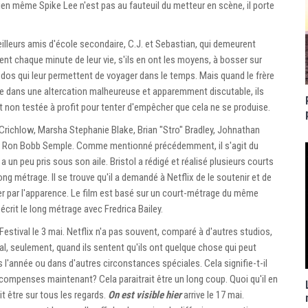
ien même Spike Lee n'est pas au fauteuil du metteur en scène, il porte
lleurs amis d'école secondaire, C.J. et Sebastian, qui demeurent
ent chaque minute de leur vie, s'ils en ont les moyens, à bosser sur
à dos qui leur permettent de voyager dans le temps. Mais quand le frère
erie dans une altercation malheureuse et apparemment discutable, ils
et non testée à profit pour tenter d'empêcher que cela ne se produise.
Crichlow, Marsha Stephanie Blake, Brian "Stro" Bradley, Johnathan
et Ron Bobb Semple. Comme mentionné précédemment, il s'agit du
a un peu pris sous son aile. Bristol a rédigé et réalisé plusieurs courts
g métrage. Il se trouve qu'il a demandé à Netflix de le soutenir et de
ger par l'apparence. Le film est basé sur un court-métrage du même
-écrit le long métrage avec Fredrica Bailey.
 Festival le 3 mai. Netflix n'a pas souvent, comparé à d'autres studios,
éral, seulement, quand ils sentent qu'ils ont quelque chose qui peut
s l'année ou dans d'autres circonstances spéciales. Cela signifie-t-il
compenses maintenant? Cela paraitrait être un long coup. Quoi qu'il en
it être sur tous les regards.
On est visible hier
arrive le 17 mai.