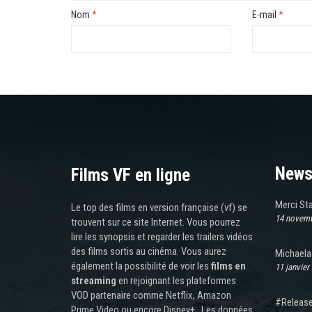
Nom
*
E-mail
*
News
Films VF en ligne
Merci Sta
Le top des films en version française (vf) se
14 novemb
trouvent sur ce site Internet. Vous pourrez
lire les synopsis et regarder les trailers vidéos
des films sortis au cinéma. Vous aurez
Michaela 
également la possibilité de voir les
films en
11 janvier
streaming
en rejoignant les plateformes
VOD partenaire comme Netflix, Amazon
#Release
Prime Video ou encore Disney+ . Les données