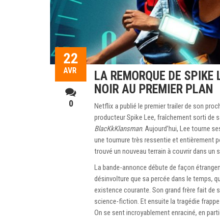
22
AVR
LA REMORQUE DE SPIKE L
NOIR AU PREMIER PLAN
0
Netflix a publié le premier trailer de son pro
producteur Spike Lee, fraîchement sorti de sa
BlacKkKlansman
. Aujourd’hui, Lee tourne se
une tournure très ressentie et entièrement pol
trouvé un nouveau terrain à couvrir dans un 
La bande-annonce débute de façon étrangem
désinvolture que sa percée dans le temps, qu
existence courante. Son grand frère fait de s
science-fiction. Et ensuite la tragédie frapp
On se sent incroyablement enraciné, en partie