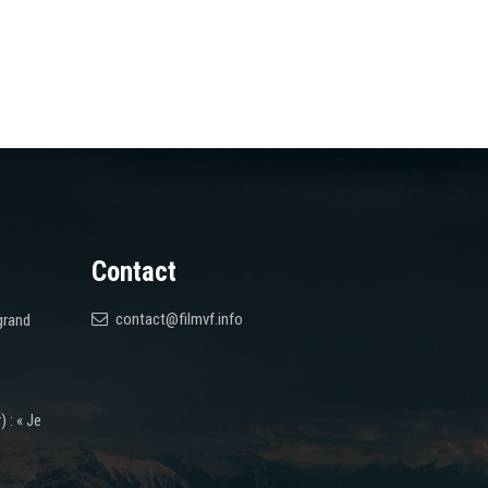
Contact
contact@filmvf.info
grand
 : « Je