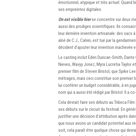
émotionnel, atypique et très actuel. Quand b
ses empreintes digitales.
On est visible hier
se concentre sur deux mei
aussi des prodiges scientifiques. Ils consacr
leur dernière invention artisanale: des sacs 
aîné de C.J., Calvin, est tué par la gendarm
décident d’ajouter leur invention inachevée 
Le casting inclut Eden Duncan-Smith, Dante 
Nieves, Wavyy Jonez, Myra Lucretia Taylor 
premier film de Steven Bristol, que Spike Lee 
métrages, mais ceci constitue son premier lon
lui conférer un budget considérable, à en ju
nom qui a aussi été rédigé par Bristol. Il a co
Cela devrait faire ses débuts au Tribeca Film
ses débuts sur le circuit du festival. En gén
justifier une décision d'attribution après dan
que nous avons un candidat potentiel aux ré
soit, cela paraît être quelque chose qui devra