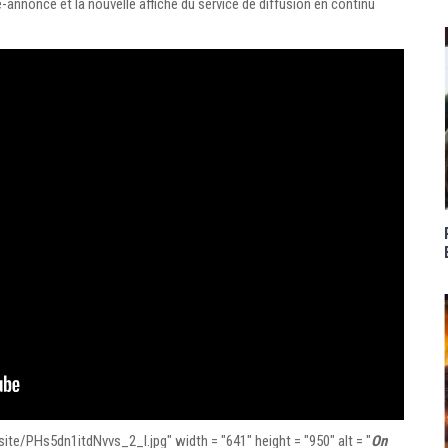
annonce et la nouvelle affiche du service de diffusion en continu
te/PHs5dn1itdNvvs_2_l.jpg" width = "641" height = "950" alt = "
On