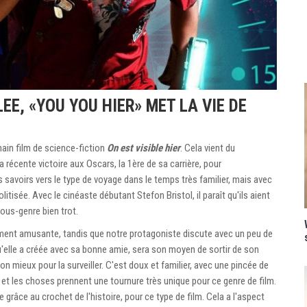
EE, «YOU YOU HIER» MET LA VIE DE
chain film de science-fiction
On est visible hier
. Cela vient du
 récente victoire aux Oscars, la 1ère de sa carrière, pour
s savoirs vers le type de voyage dans le temps très familier, mais avec
itisée. Avec le cinéaste débutant Stefon Bristol, il paraît qu'ils aient
sous-genre bien trot.
ent amusante, tandis que notre protagoniste discute avec un peu de
'elle a créée avec sa bonne amie, sera son moyen de sortir de son
on mieux pour la surveiller. C'est doux et familier, avec une pincée de
e et les choses prennent une tournure très unique pour ce genre de film.
 grâce au crochet de l'histoire, pour ce type de film. Cela a l'aspect