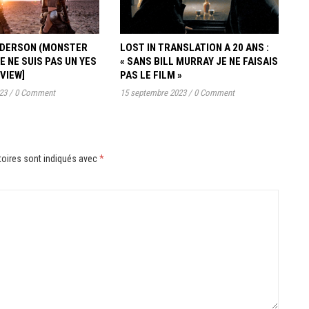
ANDERSON (MONSTER
LOST IN TRANSLATION A 20 ANS :
JE NE SUIS PAS UN YES
« SANS BILL MURRAY JE NE FAISAIS
RVIEW]
PAS LE FILM »
23
/
0 Comment
15 septembre 2023
/
0 Comment
oires sont indiqués avec
*