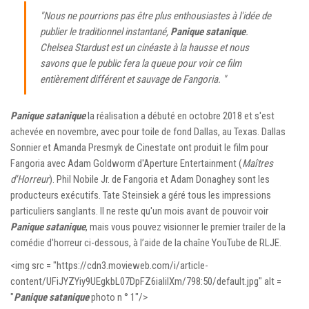
"Nous ne pourrions pas être plus enthousiastes à l'idée de
publier le traditionnel instantané,
Panique satanique
.
Chelsea Stardust est un cinéaste à la hausse et nous
savons que le public fera la queue pour voir ce film
entièrement différent et sauvage de Fangoria. "
Panique satanique
la réalisation a débuté en octobre 2018 et s'est
achevée en novembre, avec pour toile de fond Dallas, au Texas. Dallas
Sonnier et Amanda Presmyk de Cinestate ont produit le film pour
Fangoria avec Adam Goldworm d'Aperture Entertainment (
Maîtres
d'Horreur
). Phil Nobile Jr. de Fangoria et Adam Donaghey sont les
producteurs exécutifs. Tate Steinsiek a géré tous les impressions
particuliers sanglants. Il ne reste qu'un mois avant de pouvoir voir
Panique satanique
, mais vous pouvez visionner le premier trailer de la
comédie d'horreur ci-dessous, à l’aide de la chaîne YouTube de RLJE.
<img src = "https://cdn3.movieweb.com/i/article-
content/UFiJYZYiy9UEgkbL07DpFZ6iaIilXm/798:50/default.jpg" alt =
"
Panique satanique
photo n ° 1″/>