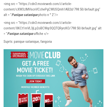
<img src = "https://cdn3.movieweb.com/i/article-
content/cXW3zlMVscnVCchePgCWUSQmh1AB2d/798:50/default.jpg"
alt = "
Panique satanique
photo n ° 2″/>
<img src = "https://cdn3.movieweb.com/i/article-
content/XKCt1mVL3jLp2oBCWqr3QQTQRyrcKO/798:50/default.jpg" alt
= "
Panique satanique
affiche »/>
Sujets: panique satanique, fangoria