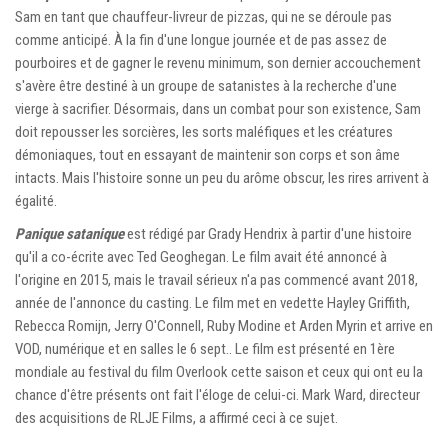
Sam en tant que chauffeur-livreur de pizzas, qui ne se déroule pas
comme anticipé. À la fin d'une longue journée et de pas assez de
pourboires et de gagner le revenu minimum, son dernier accouchement
s'avère être destiné à un groupe de satanistes à la recherche d'une
vierge à sacrifier. Désormais, dans un combat pour son existence, Sam
doit repousser les sorcières, les sorts maléfiques et les créatures
démoniaques, tout en essayant de maintenir son corps et son âme
intacts. Mais l'histoire sonne un peu du arôme obscur, les rires arrivent à
égalité.
Panique satanique
est rédigé par Grady Hendrix à partir d'une histoire
qu'il a co-écrite avec Ted Geoghegan. Le film avait été annoncé à
l'origine en 2015, mais le travail sérieux n'a pas commencé avant 2018,
année de l'annonce du casting. Le film met en vedette Hayley Griffith,
Rebecca Romijn, Jerry O'Connell, Ruby Modine et Arden Myrin et arrive en
VOD, numérique et en salles le 6 sept.. Le film est présenté en 1ère
mondiale au festival du film Overlook cette saison et ceux qui ont eu la
chance d'être présents ont fait l'éloge de celui-ci. Mark Ward, directeur
des acquisitions de RLJE Films, a affirmé ceci à ce sujet.