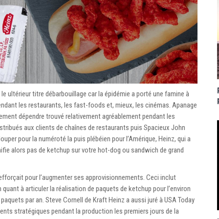
e ultérieur titre débarbouillage car la épidémie a porté une famine à
endant les restaurants, les fast-foods et, mieux, les cinémas. Apanage
lement dépendre trouvé relativement agréablement pendant les
istribués aux clients de chaînes de restaurants puis Spacieux John
uper pour la numéroté la puis plébéien pour l’Amérique, Heinz, qui a
gnifie alors pas de ketchup sur votre hot-dog ou sandwich de grand
s’efforçait pour l’augmenter ses approvisionnements. Ceci inclut
n quant à articuler la réalisation de paquets de ketchup pour l’environ
de paquets par an. Steve Cornell de Kraft Heinz a aussi juré à USA Today
ments stratégiques pendant la production les premiers jours de la