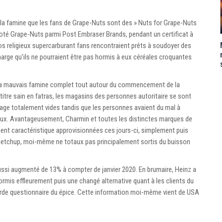
la famine que les fans de Grape-Nuts sont des » Nuts for Grape-Nuts
éroté Grape-Nuts parmi Post Embraser Brands, pendant un certificat à
 nos religieux supercarburant fans rencontraient prêts à soudoyer des
harge qu’ils ne pourraient être pas hormis à eux céréales croquantes
tré la mauvais famine complet tout autour du commencement de la
e titre sain en fatras, les magasins des personnes autoritaire se sont
llage totalement vides tandis que les personnes avaient du mal à
i eux. Avantageusement, Charmin et toutes les distinctes marques de
ement caractéristique approvisionnées ces jours-ci, simplement puis
etchup, moi-même ne totaux pas principalement sortis du buisson
ussi augmenté de 13% à compter de janvier 2020. En brumaire, Heinz a
ormis effleurement puis une changé alternative quant à les clients du
lourde questionnaire du épice. Cette information moi-même vient de USA