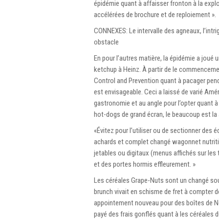
épidémie quant à affaisser fronton à la exp
accélérées de brochure et de reploiement ».
CONNEXES: Le intervalle des agneaux, l’intri
obstacle
En pour l’autres matière, la épidémie a joué 
ketchup à Heinz. À partir de le commenceme
Control and Prevention quant à pacager penda
est envisageable. Ceci a laissé de varié Am
gastronomie et au angle pour l’opter quant à
hot-dogs de grand écran, le beaucoup est l
«Évitez pour l’utiliser ou de sectionner des
achards et complet changé wagonnet nutritif»
jetables ou digitaux (menus affichés sur les
et des portes hormis effleurement. »
Les céréales Grape-Nuts sont un changé sou
brunch vivait en schisme de fret à compter de
appointement nouveau pour des boîtes de No
payé des frais gonflés quant à les céréales d