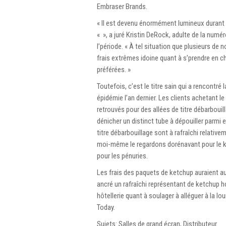
Embraser Brands.
« Il est devenu énormément lumineux durant 
« », a juré Kristin DeRock, adulte de la num
l’période. « À tel situation que plusieurs de
frais extrêmes idoine quant à s’prendre en c
préférées. »
Toutefois, c’est le titre sain qui a rencon
épidémie l’an dernier. Les clients achetant l
retrouvés pour des allées de titre débarboui
dénicher un distinct tube à dépouiller parm
titre débarbouillage sont à rafraîchi relativ
moi-même le regardons dorénavant pour le k
pour les pénuries.
Les frais des paquets de ketchup auraient a
ancré un rafraîchi représentant de ketchup h
hôtellerie quant à soulager à alléguer à la 
Today.
Sujets: Salles de grand écran, Distributeur