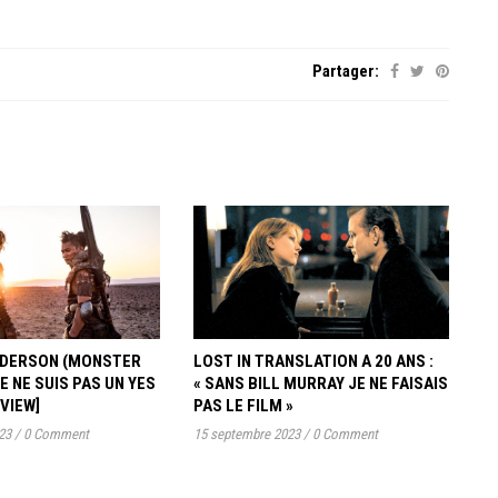
Partager:
ANDERSON (MONSTER
LOST IN TRANSLATION A 20 ANS :
JE NE SUIS PAS UN YES
« SANS BILL MURRAY JE NE FAISAIS
RVIEW]
PAS LE FILM »
23
/
0 Comment
15 septembre 2023
/
0 Comment