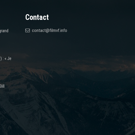
Contact
contact@filmvf.info
grand
 : « Je
ill