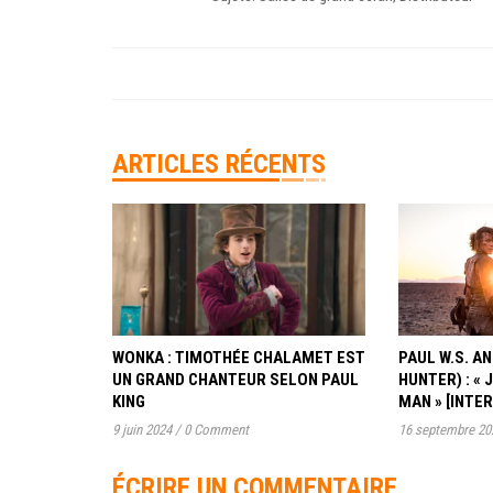
ARTICLES RÉCENTS
WONKA : TIMOTHÉE CHALAMET EST
PAUL W.S. 
UN GRAND CHANTEUR SELON PAUL
HUNTER) : « 
KING
MAN » [INTE
9 juin 2024
/
0 Comment
16 septembre 20
ÉCRIRE UN COMMENTAIRE