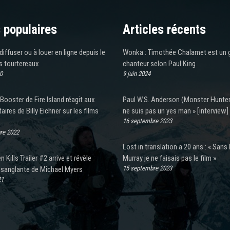
 populaires
Articles récents
 diffuser ou à louer en ligne depuis le
Wonka : Timothée Chalamet est un 
s tourtereaux
chanteur selon Paul King
0
9 juin 2024
Booster de Fire Island réagit aux
Paul W.S. Anderson (Monster Hunter)
res de Billy Eichner sur les films
ne suis pas un yes man » [interview]
16 septembre 2023
re 2022
Lost in translation a 20 ans : « Sans B
 Kills Trailer #2 arrive et révèle
Murray je ne faisais pas le film »
15 septembre 2023
 sanglante de Michael Myers
21