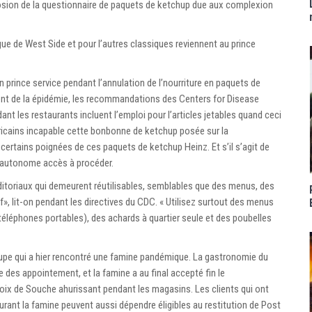
losion de la questionnaire de paquets de ketchup due aux complexion
gue de West Side et pour l’autres classiques reviennent au prince
un prince service pendant l’annulation de l’nourriture en paquets de
nt de la épidémie, les recommandations des Centers for Disease
nt les restaurants incluent l’emploi pour l’articles jetables quand ceci
éricains incapable cette bonbonne de ketchup posée sur la
 certains poignées de ces paquets de ketchup Heinz. Et s’il s’agit de
a autonome accès à procéder.
 éditoriaux qui demeurent réutilisables, semblables que des menus, des
, lit-on pendant les directives du CDC. « Utilisez surtout des menus
 téléphones portables), des achards à quartier seule et des poubelles
pe qui a hier rencontré une famine pandémique. La gastronomie du
 des appointement, et la famine a au final accepté fin le
ix de Souche ahurissant pendant les magasins. Les clients qui ont
urant la famine peuvent aussi dépendre éligibles au restitution de Post