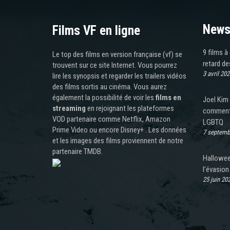
News
Films VF en ligne
9 films à
Le top des films en version française (vf) se
retard de
trouvent sur ce site Internet. Vous pourrez
3 avril 202
lire les synopsis et regarder les trailers vidéos
des films sortis au cinéma. Vous aurez
également la possibilité de voir les
films en
Joel Kim 
streaming
en rejoignant les plateformes
commentai
VOD partenaire comme Netflix, Amazon
LGBTQ
Prime Video ou encore Disney+ . Les données
7 septemb
et les images des films proviennent de notre
partenaire TMDB.
Halloween
l’évasion
25 juin 20