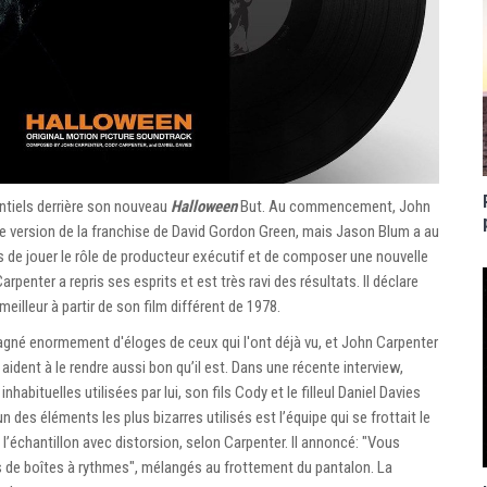
ntiels derrière son nouveau
Halloween
But. Au commencement, John
lle version de la franchise de David Gordon Green, mais Jason Blum a au
mis de jouer le rôle de producteur exécutif et de composer une nouvelle
rpenter a repris ses esprits et est très ravi des résultats. Il déclare
eilleur à partir de son film différent de 1978.
 gagné enormement d'éloges de ceux qui l'ont déjà vu, et John Carpenter
aident à le rendre aussi bon qu’il est. Dans une récente interview,
bituelles utilisées par lui, son fils Cody et le filleul Daniel Davies
’un des éléments les plus bizarres utilisés est l’équipe qui se frottait le
t l’échantillon avec distorsion, selon Carpenter. Il annoncé: "Vous
 de boîtes à rythmes", mélangés au frottement du pantalon. La