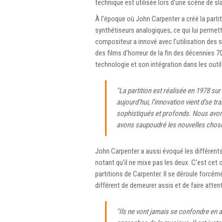
technique est utilisée lors d'une scène de sl
À l'époque où John Carpenter a créé la part
synthétiseurs analogiques, ce qui lui permet
compositeur a innové avec l'utilisation des 
des films d'horreur de la fin des décennies 70 
technologie et son intégration dans les outil
"La partition est réalisée en 1978 sur
aujourd’hui, l’innovation vient d’se 
sophistiqués et profonds. Nous avons
avons saupoudré les nouvelles chose
John Carpenter a aussi évoqué les différents
notant qu'il ne mixe pas les deux. C'est cet 
partitions de Carpenter. Il se déroule forc
différent de demeurer assis et de faire attenti
"Ils ne vont jamais se confondre en ac