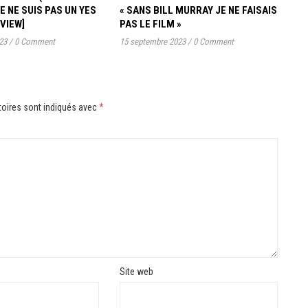
JE NE SUIS PAS UN YES
« SANS BILL MURRAY JE NE FAISAIS
RVIEW]
PAS LE FILM »
23
/
0 Comment
15 septembre 2023
/
0 Comment
oires sont indiqués avec
*
Site web