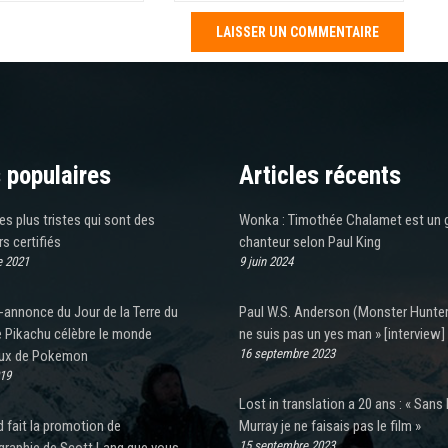
 populaires
Articles récents
les plus tristes qui sont des
Wonka : Timothée Chalamet est un 
rs certifiés
chanteur selon Paul King
e 2021
9 juin 2024
annonce du Jour de la Terre du
Paul W.S. Anderson (Monster Hunter)
e Pikachu célèbre le monde
ne suis pas un yes man » [interview]
16 septembre 2023
eux de Pokemon
019
Lost in translation a 20 ans : « Sans B
 fait la promotion de
Murray je ne faisais pas le film »
15 septembre 2023