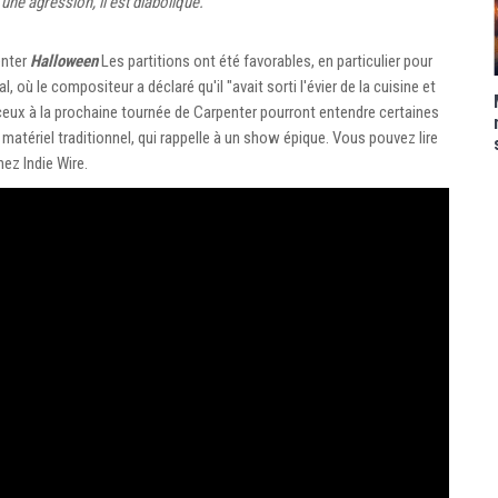
une agression, il est diabolique."
enter
Halloween
Les partitions ont été favorables, en particulier pour
 où le compositeur a déclaré qu'il "avait sorti l'évier de la cuisine et
ceux à la prochaine tournée de Carpenter pourront entendre certaines
matériel traditionnel, qui rappelle à un show épique. Vous pouvez lire
hez Indie Wire.