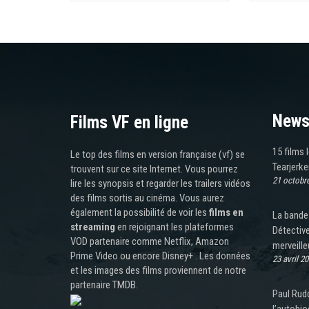
News
Films VF en ligne
15 films 
Le top des films en version française (vf) se
Tearjerke
trouvent sur ce site Internet. Vous pourrez
21 octobr
lire les synopsis et regarder les trailers vidéos
des films sortis au cinéma. Vous aurez
également la possibilité de voir les
films en
La bande-
streaming
en rejoignant les plateformes
Détectiv
VOD partenaire comme Netflix, Amazon
merveill
Prime Video ou encore Disney+ . Les données
23 avril 2
et les images des films proviennent de notre
partenaire TMDB.
Paul Rudd