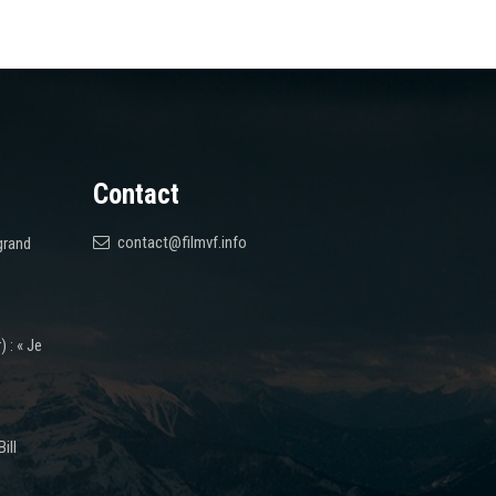
Contact
contact@filmvf.info
grand
 : « Je
ill