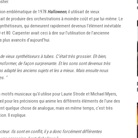
asher.
ition emblématique de 1978
Halloween
, il utilisait de vieux
tait de produire des orchestrations à moindre coût et par lui-même. Le
synthétiseurs, qui demeurent rapidement devenus l'élément inévitable
et 80. Carpenter avait ceci à dire sur l’utilisation de l’ancienne
s plus avancés d’aujourd’hui.
 de vieux synthétiseurs à tubes. C’était très grossier. Eh bien,
transformer, de façon surprenante. Et les sons sont devenus très
 adapté les anciens sujets et les a mieux. Mais ensuite nous
s. "
 motifs musicaux qu'il utilise pour Laurie Strode et Michael Myers,
œil pour les précisions qui anime les différents éléments de l'une des
ément quelque chose de analogue, mais en même temps, c'est très
on. Il explique.
teur. Ils sont en conflit, il y a donc forcément différentes